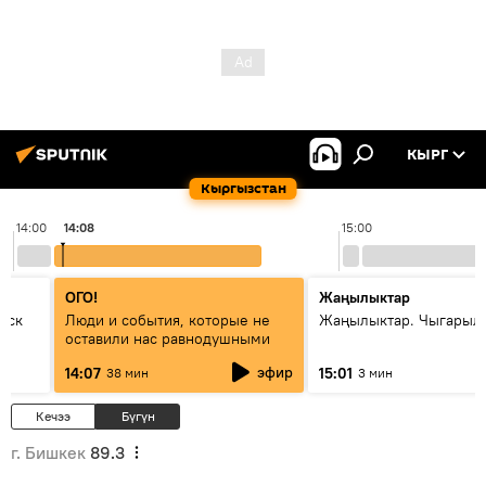
КЫРГ
Кыргызстан
14:00
14:08
15:00
ОГО!
Жаңылыктар
уск
Люди и события, которые не
Жаңылыктар. Чыгарыл
оставили нас равнодушными
эфир
14:07
15:01
38 мин
3 мин
Кечээ
Бүгүн
г. Бишкек
89.3