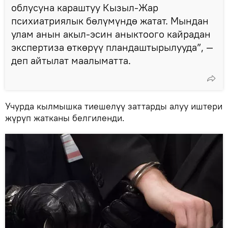
облусуна караштуу Кызыл-Жар
психиатриялык бөлүмүндө жатат. Мындан
улам анын акыл-эсин аныктоого кайрадан
экспертиза өткөрүү пландаштырылууда”, —
деп айтылат маалыматта.
Учурда кылмышка тиешелүү заттарды алуу иштери
жүрүп жатканы белгиленди.