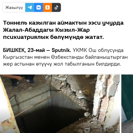
Жазылуу
Тоннель казылган аймактын ээси учурда
Жалал-Абаддагы Кызыл-Жар
психиатриялык бөлүмүндө жатат.
БИШКЕК, 23-май — Sputnik.
УКМК Ош облусунда
Кыргызстан менен Өзбекстанды байланыштырган
жер астынан өтүүчү жол табылганын билдирди.