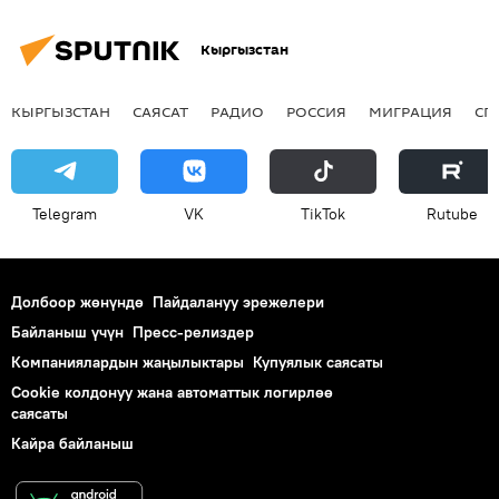
Кыргызстан
КЫРГЫЗСТАН
САЯСАТ
РАДИО
РОССИЯ
МИГРАЦИЯ
СП
Telegram
VK
ТikТоk
Rutube
Долбоор жөнүндө
Пайдалануу эрежелери
Байланыш үчүн
Пресс-релиздер
Компаниялардын жаңылыктары
Купуялык саясаты
Cookie колдонуу жана автоматтык логирлөө
саясаты
Кайра байланыш