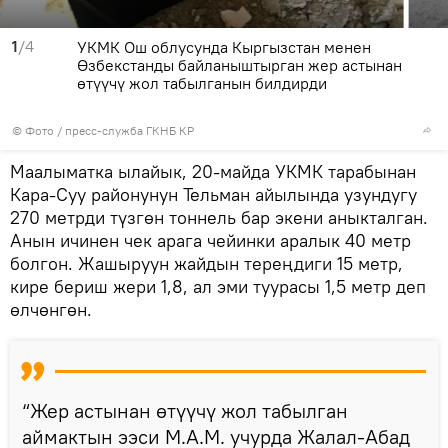
1
/4
УКМК Ош облусунда Кыргызстан менен
Өзбекстанды байланыштырган жер астынан
өтүүчү жол табылганын билдирди
© Фото / пресс-служба ГКНБ КР
Маалыматка ылайык, 20-майда УКМК тарабынан
Кара-Суу районунун Тельман айылында узундугу
270 метрди түзгөн тоннель бар экени аныкталган.
Анын ичинен чек арага чейинки аралык 40 метр
болгон. Жашыруун жайдын тереңдиги 15 метр,
кире бериш жери 1,8, ал эми туурасы 1,5 метр деп
өлчөнгөн.
“Жер астынан өтүүчү жол табылган
аймактын ээси М.А.М. учурда Жалал-Абад