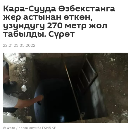
Кара-Сууда Өзбекстанга
жер астынан өткөн,
узундугу 270 метр жол
табылды. Сүрөт
22:21 23.05.2022
© Фото / пресс-служба ГКНБ КР