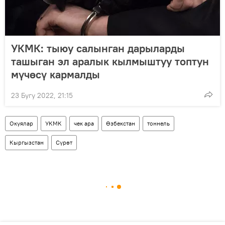
УКМК: тыюу салынган дарыларды
ташыган эл аралык кылмыштуу топтун
мүчөсү кармалды
23 Бугу 2022, 21:15
Окуялар
УКМК
чек ара
Өзбекстан
тоннель
Кыргызстан
Сүрөт