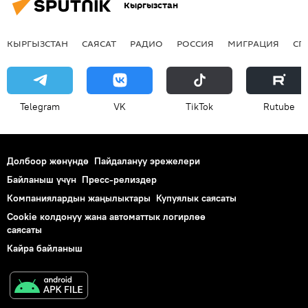
Кыргызстан
КЫРГЫЗСТАН
САЯСАТ
РАДИО
РОССИЯ
МИГРАЦИЯ
СП
Telegram
VK
ТikТоk
Rutube
Долбоор жөнүндө
Пайдалануу эрежелери
Байланыш үчүн
Пресс-релиздер
Компаниялардын жаңылыктары
Купуялык саясаты
Cookie колдонуу жана автоматтык логирлөө
саясаты
Кайра байланыш