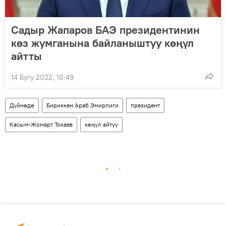
Садыр Жапаров БАЭ президентинин
көз жумганына байланыштуу көңүл
айтты
14 Бугу 2022, 10:49
Дүйнөдө
Бириккен Араб Эмирлиги
президент
Касым-Жомарт Токаев
көңүл айтуу