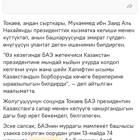
Токаев, андан сырткары, Мухаммед ибн Заид Аль
Нахайянды президенттик кызматка келиши менен
куттуктап, анын башкаруусунда эмират гүлдөп-
өнүгүүсүн улантат деген ишенимин билдирген.
"Өз кезегинде БАЭ жетекчиси Казакстан
президентине мындай кыйын учурда колдоп
келгени үчүн жана шейх Халифтин ысымы
Казакстандын борборунда көчөгө берилерине
ыраазылыгын билдирди", — деп айтылган
маалыматта.
Жолугушуунун соңунда Токаев БАЭ президентин
Казакстанга сапар менен келүүгө чакыргандыгын
дагы бир ирет бекемдеп, белгилеген.
Эске салсак, БАЭнин мурдагы мамлекет башчысы
узакка созулган оорудан улам 13-майда 74