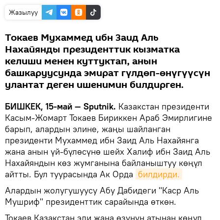
Жазылуу
Токаев Мухаммед ибн Заид Аль
Нахайянды президенттик кызматка
келиши менен куттуктап, анын
башкаруусунда эмират гүлдөп-өнүгүүсүн
улантат деген ишенимин билдирген.
БИШКЕК, 15-май — Sputnik.
Казакстан президенти
Касым-Жомарт Токаев Бириккен Араб Эмирлигине
барып, алардын элине, жаңы шайланган
президенти Мухаммед ибн Заид Аль Нахайянга
жана анын үй-бүлөсүнө шейх Халиф ибн Заид Аль
Нахайяндын көз жумганына байланыштуу көңүл
айтты. Бул туурасында Ак Орда
билдирди.
Алардын жолугушуусу Абу Дабидеги "Каср Аль
Мушриф" президенттик сарайында өткөн.
Токаев Казакстан эли жана өзүнүн атынан көңүл