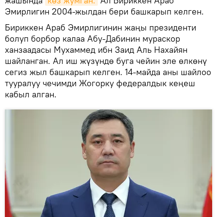
жашында
көз жумган.
Ал Бириккен Араб
Эмирлигин 2004-жылдан бери башкарып келген.
Бириккен Араб Эмирлигинин жаңы президенти
болуп борбор калаа Абу-Дабинин мураскор
ханзаадасы Мухаммед ибн Заид Аль Нахайян
шайланган. Ал иш жүзүндө буга чейин эле өлкөнү
сегиз жыл башкарып келген. 14-майда аны шайлоо
тууралуу чечимди Жогорку федералдык кеңеш
кабыл алган.