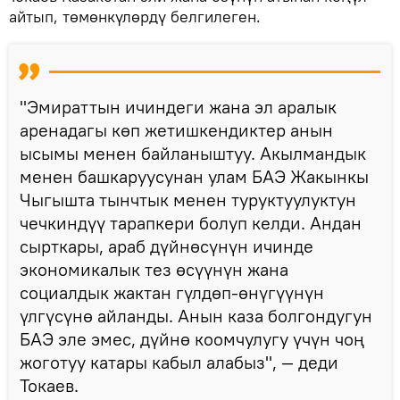
айтып, төмөнкүлөрдү белгилеген.
"Эмираттын ичиндеги жана эл аралык
аренадагы көп жетишкендиктер анын
ысымы менен байланыштуу. Акылмандык
менен башкаруусунан улам БАЭ Жакынкы
Чыгышта тынчтык менен туруктуулуктун
чечкиндүү тарапкери болуп келди. Андан
сырткары, араб дүйнөсүнүн ичинде
экономикалык тез өсүүнүн жана
социалдык жактан гүлдөп-өнүгүүнүн
үлгүсүнө айланды. Анын каза болгондугун
БАЭ эле эмес, дүйнө коомчулугу үчүн чоң
жоготуу катары кабыл алабыз", — деди
Токаев.