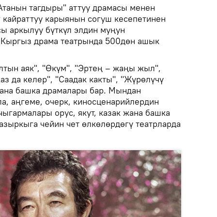
Атанын тагдыры" аттуу драмасы менен
г кайраттуу карыянын согуш кесепетинен
ы аркылуу бүткүл элдин муңун
 Кыргыз драма театрында 500дөн ашык
тын аяк", "Өкүм", "Эртең – жаңы жыл",
аз да келер", "Саадак какты", "Жүрөлүчү
жана башка драмалары бар. Мындан
ла, аңгеме, очерк, киносценарийлердин
ыгармалары орус, якут, казак жана башка
 азыркыга чейин чет өлкөлөрдөгү театрларда