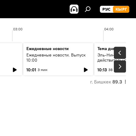
РУС
КЫРГ
03:00
04:00
Ежедневные новости
Тема дня
Ежедневные новости. Выпуск
Эль-Ниньо, жара и 
10:00
действительно вли
 өнүгүү
погоду в Кыргызст
10:01
10:13
3 мин
38 мин
г. Бишкек
89.3