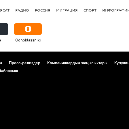
ЯСАТ
РАДИО
РОССИЯ
МИГРАЦИЯ
СПОРТ
ИНФОГРАФИ
e
Odnoklassniki
н
Пресс-релиздер
Компаниялардын жаңылыктары
Купуял
 байланыш