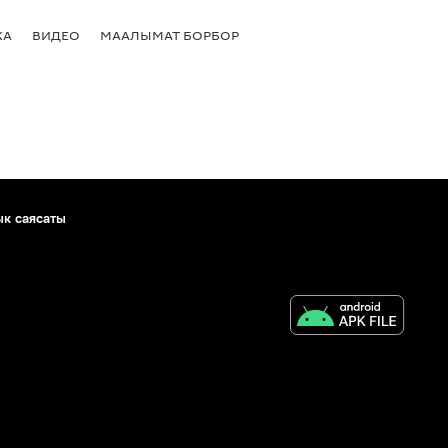
КА
ВИДЕО
МААЛЫМАТ БОРБОР
ык саясаты