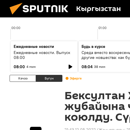
Кыргызстан
00:00
01:00
Ежедневные новости
Будь в курсе
Ежедневные новости. Выпуск
Среда вместо воскресень
08:00
другие новшества: как бу
проходить выборы в КР?
08:00
08:04
4 мин
38 мин
Кечээ
Бүгүн
Эфирге
Бексултан
жубайына 
коюлду. Сү
21:43 12.05.2022
(Жаңыртылды:
2