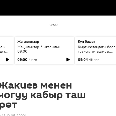
02:00
Жаңылыктар
Күн башат
я и
Жаңылыктар. Чыгарылыш
Кыргызстандагы боор
дут
09:00
трансплантациясы:
жетишкендиктер жана
09:00
09:04
4 мин
46 мин
келечеги
 Жакиев менен
чогуу кабыр таш
рөт
1:48 12.05.2022
)