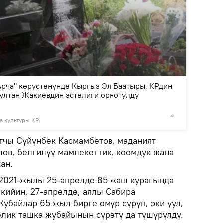
2
/3
Арча" көрүстөнүндө Кыргыз Эл Баатыры, КРдин
султан Жакиевдин эстелиги орнотулду
а культуры КР
© Фото /
тчы Сүйүнбек Касмамбетов, маданият
ов, белгилүү мамлекеттик, коомдук жана
ан.
 2021-жылы 25-апрелде 85 жаш курагында
кийин, 27-апрелде, аялы Сабира
Жубайлар 65 жыл бирге өмүр сүрүп, эки уул,
елик ташка жубайынын сүрөтү да түшүрүлдү.