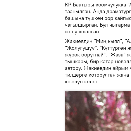
КР Баатыры коомчулукка "
таанылган. Анда драматур
башына түшкөн оор кайгыс
чагылдырган. Бул чыгарма
жолу коюлган.
Жакиевдин "Миң кыял", "Ал
"Жолугушуу", "Күттүргөн ж
жүрөк оорутпай", "Жаза" 
тышкары, бир катар новел
автору. Жакиевдин айрым ч
тилдерге которулган жана
коюлуп келет.