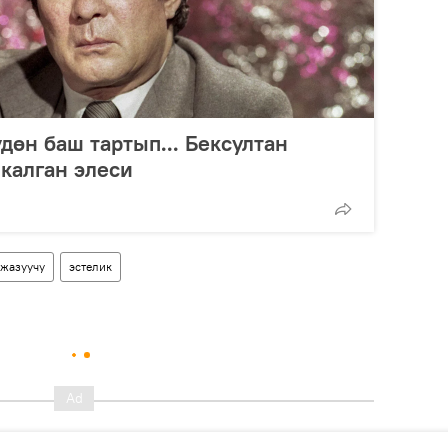
дөн баш тартып... Бексултан
калган элеси
жазуучу
эстелик