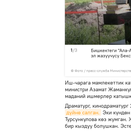
1
/3
25-апрелде 85 жаш
Бишкектеги "Ала-
кийин, 27-апрелде, аялы
эл жазуучусу Бек
© Фото / пресс-служба Министерств
Иш-чарага мамлекеттик ка
министри Азамат Жаманкул
маданий ишмерлер катышк
Драматург, кинодраматург
дүйнө салган.
Эки күндөн 
Турсункулова көз жумган. 
бир кыздуу болушкан. Эст