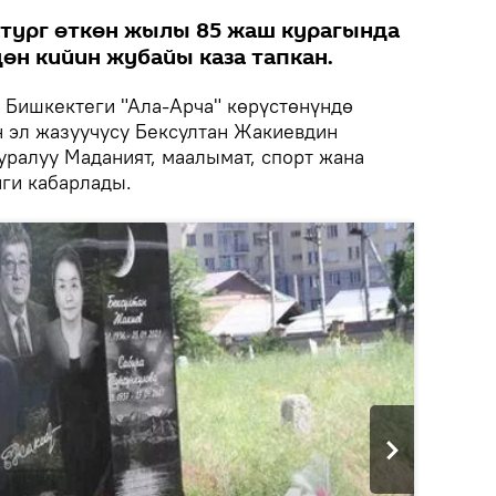
тург өткөн жылы 85 жаш курагында
дөн кийин жубайы каза тапкан.
.
Бишкектеги "Ала-Арча" көрүстөнүндө
 эл жазуучусу Бексултан Жакиевдин
ууралуу Маданият, маалымат, спорт жана
ги кабарлады.