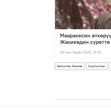
Мааракесин өткөрүү
Жакиевдин сүрөттө 
26 Чын Куран 2022, 15:32
Бексултан Жакиев
Кыргызстан