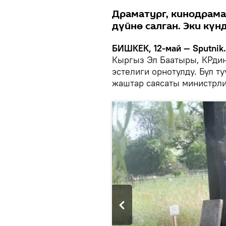
Драматург, кинодрама
дүйнө салган. Эки күн
БИШКЕК, 12-май — Sputnik
Кыргыз Эл Баатыры, КРдин
эстелиги орнотулду. Бул т
жаштар саясаты министрли