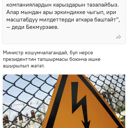
компаниялардын карыздарын тазалайбыз.
Алар мындан ары эркиндикке чыгып, ири
масштабдуу милдеттерди аткара баштайт",
— деди Бекмурзаев.
Министр кошумчалагандай, бул нерсе
президенттин тапшырмасы боюнча ишке
ашырылып жатат.