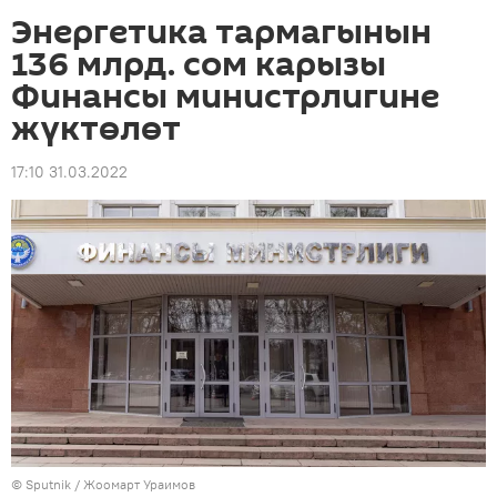
Энергетика тармагынын
136 млрд. сом карызы
Финансы министрлигине
жүктөлөт
17:10 31.03.2022
©
Sputnik / Жоомарт Ураимов