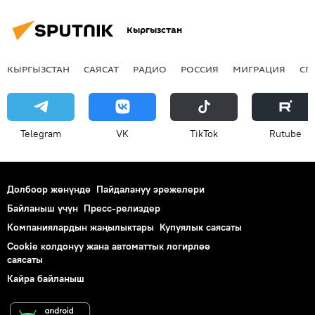
Кыргызстан
КЫРГЫЗСТАН
САЯСАТ
РАДИО
РОССИЯ
МИГРАЦИЯ
СП
Telegram
VK
ТikТоk
Rutube
Долбоор жөнүндө
Пайдалануу эрежелери
Байланыш үчүн
Пресс-релиздер
Компаниялардын жаңылыктары
Купуялык саясаты
Cookie колдонуу жана автоматтык логирлөө
саясаты
Кайра байланыш