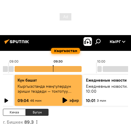
КЫРГ
Кыргызстан
09:00
09:30
10:00
Күн башат
Ежедневные новости
Кыргызстанда мөңгүлөрдүн
Ежедневные новости. 
эриши тездеди — токтотуу
10:00
мүмкүн эмеспи?
эфир
09:04
10:01
46 мин
3 мин
Кечээ
Бүгүн
г. Бишкек
89.3