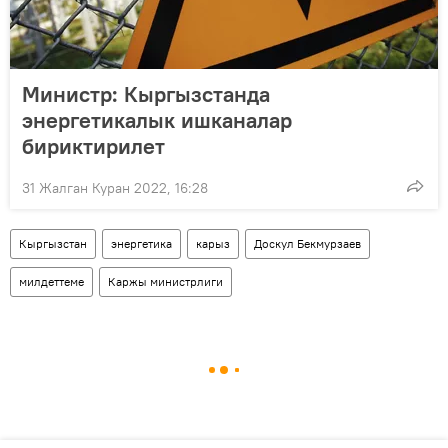
Министр: Кыргызстанда
энергетикалык ишканалар
бириктирилет
31 Жалган Куран 2022, 16:28
Кыргызстан
энергетика
карыз
Доскул Бекмурзаев
милдеттеме
Каржы министрлиги