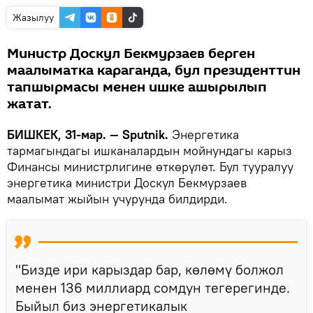
Жазылуу
Министр Доскул Бекмурзаев берген
маалыматка караганда, бул президенттин
тапшырмасы менен ишке ашырылып
жатат.
БИШКЕК, 31-мар. — Sputnik.
Энергетика
тармагындагы ишканалардын мойнундагы карыз
Финансы министрлигине өткөрүлөт. Бул тууралуу
энергетика министри Доскул Бекмурзаев
маалымат жыйын учурунда билдирди.
"Бизде ири карыздар бар, көлөмү болжол
менен 136 миллиард сомдун тегерегинде.
Быйыл биз энергетикалык