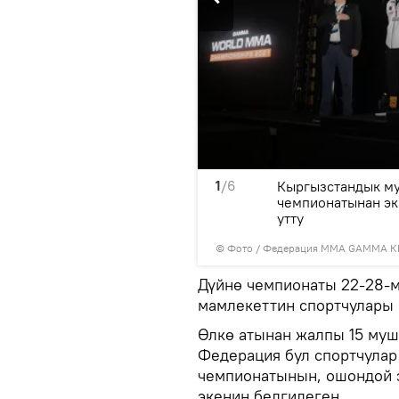
1
/6
нти Бабур Төлбаев,
Кыргызстандык м
ашкы катчы жана
чемпионатынан эки
топ барган.
утту
© Фото / Федерация ММА GAMMA К
Дүйнө чемпионаты 22-28-м
мамлекеттин спортчулары
Өлкө атынан жалпы 15 муш
Федерация бул спортчула
чемпионатынын, ошондой 
экенин белгилеген.