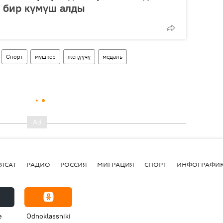
, бир күмүш алды
Спорт
мушкер
жеңүүчү
медаль
ЯСАТ
РАДИО
РОССИЯ
МИГРАЦИЯ
СПОРТ
ИНФОГРАФИ
e
Odnoklassniki