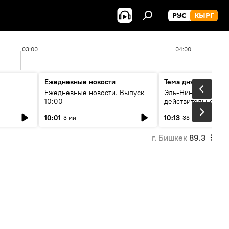
РУС
КЫРГ
03:00
04:00
Ежедневные новости
Тема дня
Ежедневные новости. Выпуск
Эль-Ниньо, жара и 
10:00
действительно вли
 өнүгүү
погоду в Кыргызст
10:01
10:13
3 мин
38 мин
г. Бишкек
89.3