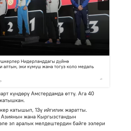
2
/6
ушкерлер Нидерланддагы дүйнө
 алтын, эки күмүш жана тогуз коло медаль
Р
© Фото 
арт күндөрү Амстердамда өттү. Ага 40
 катышкан.
кер катышып, 13ү ийгилик жаратты.
р Азиянын жана Кыргызстандын
эле эл аралык мелдештердин байге ээлери