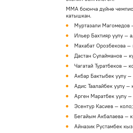
ММА боюнча дүйнө чемпио
катышкан.
Муртазали Магомедов 
Ильер Бахтияр уулу — а
Махабат Орозбекова — 
Дастан Сулайманов — к
Чагатай Туратбеков — к
Акбар Бактыбек уулу — 
Адис Таалайбек уулу — 
Арген Маратбек уулу — 
Эсентур Касиев — коло;
Бегайым Акбалаева — к
Айназик Рустамбек кыз