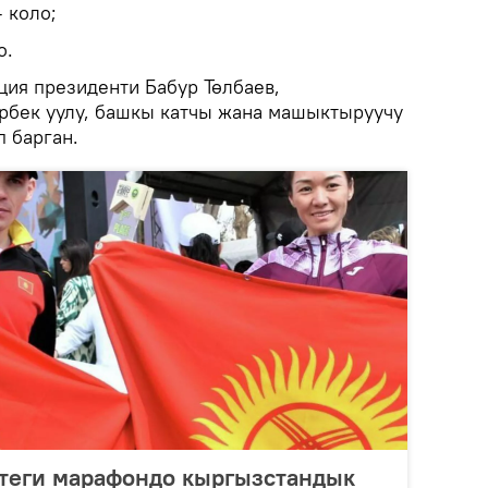
 коло;
о.
ия президенти Бабур Төлбаев,
рбек уулу, башкы катчы жана машыктыруучу
 барган.
ттеги марафондо кыргызстандык