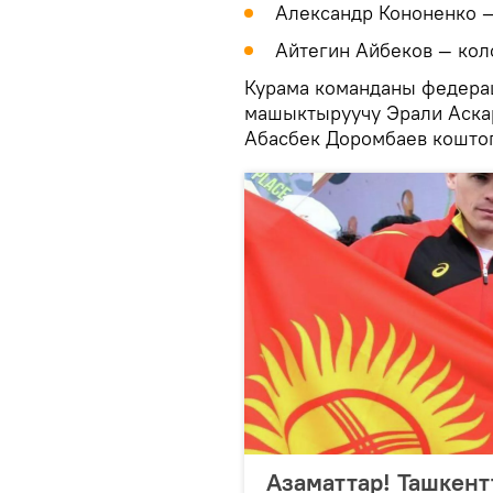
Александр Кононенко —
Айтегин Айбеков — кол
Курама команданы федерац
машыктыруучу Эрали Аска
Абасбек Доромбаев коштоп
Азаматтар! Ташкен