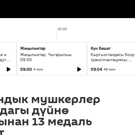
02:00
Жаңылыктар
Күн башат
я и
Жаңылыктар. Чыгарылыш
Кыргызстандагы боор
дут
09:00
трансплантациясы:
жетишкендиктер жана
09:00
09:04
4 мин
46 мин
келечеги
ндык мушкерлер
дагы дүйнө
ынан 13 медаль
т