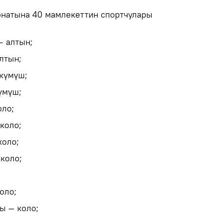
натына 40 мамлекеттин спортчулары
— алтын;
лтын;
күмүш;
үмүш;
оло;
коло;
коло;
коло;
оло;
ы — коло;