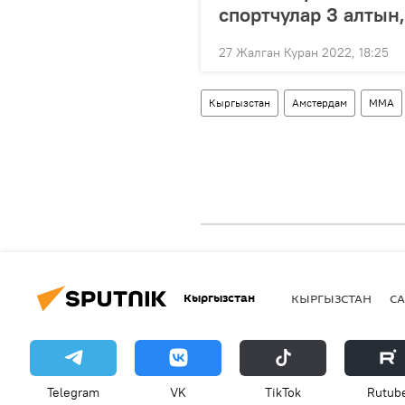
спортчулар 3 алтын
27 Жалган Куран 2022, 18:25
Кыргызстан
Амстердам
ММА
Кыргызстан
КЫРГЫЗСТАН
СА
Telegram
VK
ТikТоk
Rutub