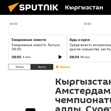
Кыргызстан
00:00
01:00
Ежедневные новости
Будь в курсе
Ежедневные новости. Выпуск
Среда вместо воскресень
08:00
другие новшества: как бу
проходить выборы в КР?
08:00
08:04
4 мин
38 мин
Кечээ
Бүгүн
Эфирге
Кыргызста
Амстердам
чемпионат
алды. Сүрө