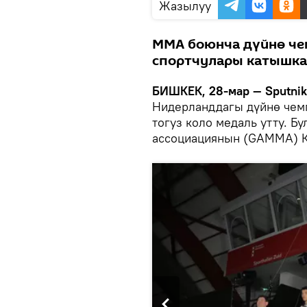
Жазылуу
ММА боюнча дүйнө че
спортчулары катышка
БИШКЕК, 28-мар — Sputni
Нидерланддагы дүйнө чемп
тогуз коло медаль утту. Б
ассоциациянын (GAMMA) К