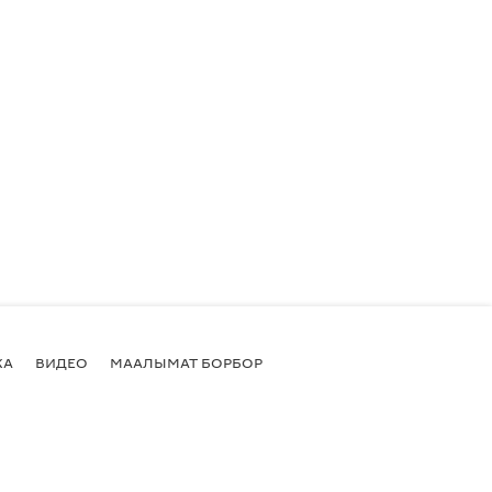
КА
ВИДЕО
МААЛЫМАТ БОРБОР