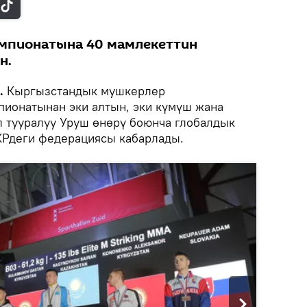
мпионатына 40 мамлекеттин
н.
k.
Кыргызстандык мушкерлер
ионатынан эки алтын, эки күмүш жана
ул тууралуу Уруш өнөрү боюнча глобалдык
Рдеги федерациясы кабарлады.