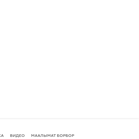
КА
ВИДЕО
МААЛЫМАТ БОРБОР