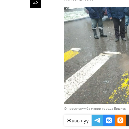
©
пресс-служба мэрии города Бишкек
Жазылуу