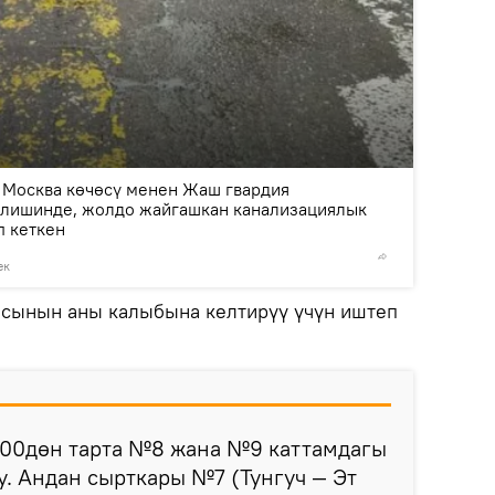
2
/2
 Москва көчөсү менен Жаш гвардия
лишинде, жолдо жайгашкан канализациялык
п кеткен
ек
©
пресс-
асынын аны калыбына келтирүү үчүн иштеп
:00дөн тарта №8 жана №9 каттамдагы
у. Андан сырткары №7 (Тунгуч — Эт