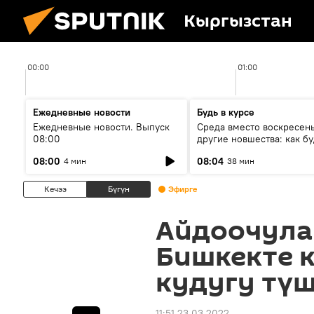
Кыргызстан
00:00
01:00
Ежедневные новости
Будь в курсе
Ежедневные новости. Выпуск
Среда вместо воскресень
08:00
другие новшества: как бу
проходить выборы в КР?
08:00
08:04
4 мин
38 мин
Кечээ
Бүгүн
Эфирге
Айдоочулар
Бишкекте 
кудугу түш
11:51 23.03.2022