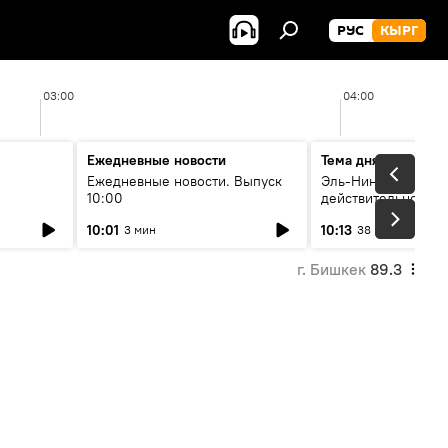
РУС
КЫРГ
03:00
04:00
Ежедневные новости
Тема дня
Ежедневные новости. Выпуск
Эль-Ниньо, жара и 
10:00
действительно вли
 өнүгүү
погоду в Кыргызст
10:01
10:13
3 мин
38 мин
г. Бишкек
89.3