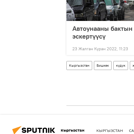
Автоунааны бактын 
эскертүүсү
23 Жалган Куран 2022, 11:23
Кыргызстан
Бишкек
кудук
Кыргызстан
КЫРГЫЗСТАН
СА