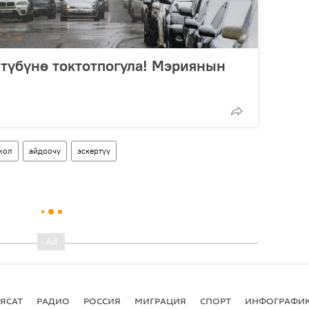
түбүнө токтотпогула! Мэриянын
жол
айдоочу
эскертүү
ЯСАТ
РАДИО
РОССИЯ
МИГРАЦИЯ
СПОРТ
ИНФОГРАФИ