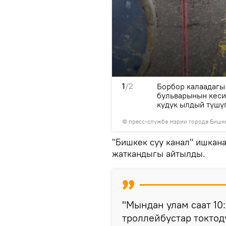
1
/2
калыбына келтирүү үчүн
Борбор калаадагы
бульварынын кеси
кудук ылдый түшү
©
пресс-служба мэрии города Бишк
"Бишкек суу канал" ишкан
жаткандыгы айтылды.
"Мындан улам саат 10
троллейбустар токтод