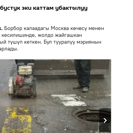
бустук эки каттам убактылуу
k.
Борбор калаадагы Москва көчөсү менен
 кесилишинде, жолдо жайгашкан
ый түшүп кеткен. Бул тууралуу мэриянын
арлады.