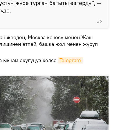
стун жүрө турган багыты өзгөрдү", —
үдө.
ан жерден, Москва көчөсү менен Жаш
лишинен өтпөй, башка жол менен жүрүп
 ыкчам окугуңуз келсе
Telegram-