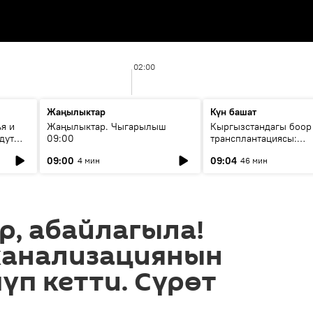
02:00
Жаңылыктар
Күн башат
я и
Жаңылыктар. Чыгарылыш
Кыргызстандагы боор
дут
09:00
трансплантациясы:
жетишкендиктер жана
09:00
09:04
4 мин
46 мин
келечеги
, абайлагыла!
канализациянын
үп кетти. Сүрөт