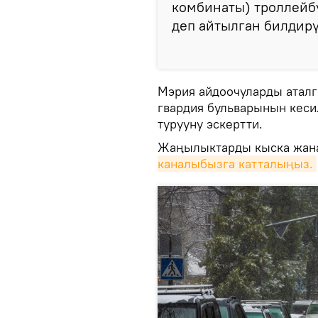
комбинаты) троллейбу
деп айтылган билдирү
Мэрия айдоочуларды аталг
гвардия бульварынын кеси
турууну эскертти.
Жаңылыктарды кыска жана
каналыбызга катталыңыз.