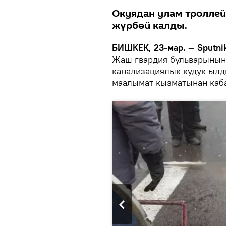
Окуядан улам троллей
жүрбөй калды.
БИШКЕК, 23-мар. — Sputni
Жаш гвардия бульварынын
канализациялык кудук ылд
маалымат кызматынан каб