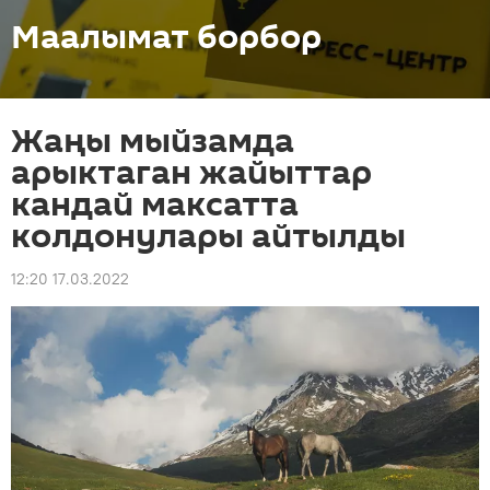
Маалымат борбор
Жаңы мыйзамда
арыктаган жайыттар
кандай максатта
колдонулары айтылды
12:20 17.03.2022