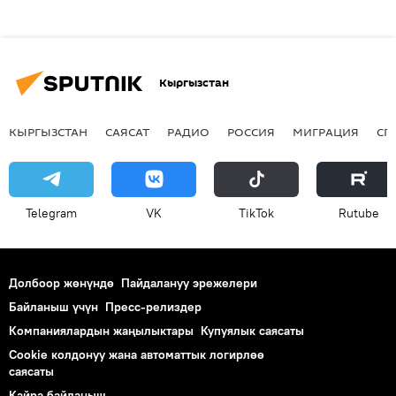
Кыргызстан
КЫРГЫЗСТАН
САЯСАТ
РАДИО
РОССИЯ
МИГРАЦИЯ
СП
Telegram
VK
ТikТоk
Rutube
Долбоор жөнүндө
Пайдалануу эрежелери
Байланыш үчүн
Пресс-релиздер
Компаниялардын жаңылыктары
Купуялык саясаты
Cookie колдонуу жана автоматтык логирлөө
саясаты
Кайра байланыш