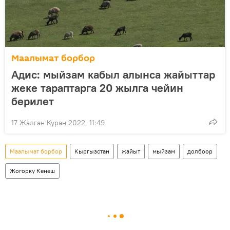
Маалымат борбор
Адис: мыйзам кабыл алынса жайыттар
жеке тараптарга 20 жылга чейин
берилет
17 Жалган Куран 2022, 11:49
Маалымат борбор
Кыргызстан
жайыт
мыйзам
долбоор
Жогорку Кеңеш