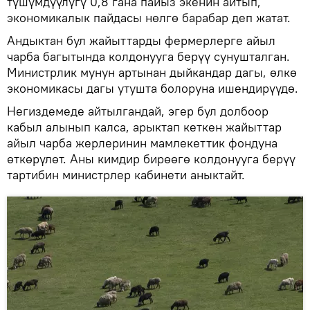
түшүмдүүлүгү 0,8 гана пайыз экенин айтып,
экономикалык пайдасы нөлгө барабар деп жатат.
Андыктан бул жайыттарды фермерлерге айыл
чарба багытында колдонууга берүү сунушталган.
Министрлик мунун артынан дыйкандар дагы, өлкө
экономикасы дагы утушта болоруна ишендирүүдө.
Негиздемеде айтылгандай, эгер бул долбоор
кабыл алынып калса, арыктап кеткен жайыттар
айыл чарба жерлеринин мамлекеттик фондуна
өткөрүлөт. Аны кимдир бирөөгө колдонууга берүү
тартибин министрлер кабинети аныктайт.