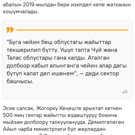
абалын 2019-жылдан бери изилдеп келе жатканын
кошумчалады.
"Буга чейин беш облустагы жайыттар
текшерилип бүттү. Ушул тапта Чүй жана
Талас облустары гана калды. Аталган
долбоор кабыл алынганга чейин алар дагы
бүтүп калат деп ишенем", — деди сектор
башчысы.
Эске салсак, Жогорку Кеңеште арыктап кеткен
500 миң гектар жайытты өздөштүрүү боюнча
мыйзам долбоору талкууланууда. Демилгелеген
Айыл чарба министрлиги бул жерлердин