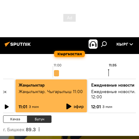
КЫРГ
Кыргызстан
11:00
11:35
Жаңылыктар
Ежедневные новости
уск
Жаңылыктар. Чыгарылыш 11:00
Ежедневные новости. 
12:00
эфир
11:01
12:01
3 мин
3 мин
Кечээ
Бүгүн
г. Бишкек
89.3