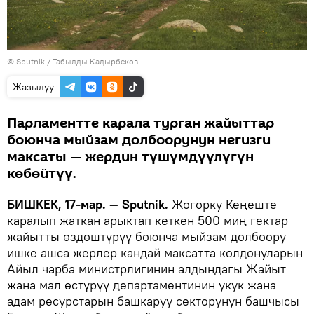
©
Sputnik / Табылды Кадырбеков
Жазылуу
Парламентте карала турган жайыттар
боюнча мыйзам долбоорунун негизги
максаты — жердин түшүмдүүлүгүн
көбөйтүү.
БИШКЕК, 17-мар. — Sputnik.
Жогорку Кеңеште
каралып жаткан арыктап кеткен 500 миң гектар
жайытты өздөштүрүү боюнча мыйзам долбоору
ишке ашса жерлер кандай максатта колдонуларын
Айыл чарба министрлигинин алдындагы Жайыт
жана мал өстүрүү департаментинин укук жана
адам ресурстарын башкаруу секторунун башчысы