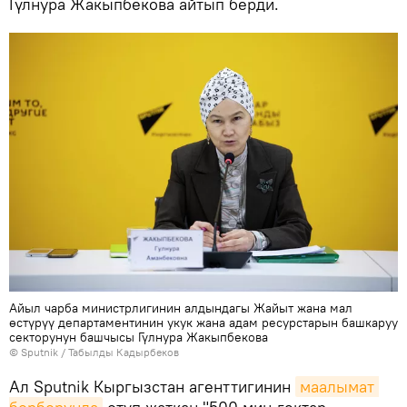
Гүлнура Жакыпбекова айтып берди.
Айыл чарба министрлигинин алдындагы Жайыт жана мал
өстүрүү департаментинин укук жана адам ресурстарын башкаруу
секторунун башчысы Гүлнура Жакыпбекова
©
Sputnik / Табылды Кадырбеков
Ал Sputnik Кыргызстан агенттигинин
маалымат 