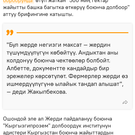
борборунда
өтүп жаткан "500 миң гектар
жайытты башка багытка өткөрүү боюнча долбоор"
аттуу брифингине катышты.
"Бул жерде негизги максат — жердин
түшүмдүүлүгүн көбөйтүү. Андыктан аны
колдонуу боюнча чектөөлөр болбойт.
Албетте, документте кандайдыр бир
эрежелер көрсөтүлөт. Фермерлер жерди өз
ишмердүүлүгүнө ылайык тандап алышат",
— деди Жакыпбекова.
Ошондой эле ал Жерди пайдалануу боюнча
"Кыргызгипрозем" долбоордук институнун
адистери Кыргызстан боюнча жайыттардын