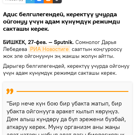
Адис белгилегендей, керектүү учурда
ойгонуу үчүн адам күнүмдүк режимди
сакташы керек.
БИШКЕК, 27-фев. — Sputnik.
Сомнолог Дарья
Лебедева
РИА Новостиге
сааттын коңгуроосу
жок эле ойгонуунун эң жакшы жолун айтты.
Дарыгер белгилегендей, керектүү учурда ойгонуу
үчүн адам күнүмдүк режимди сакташы керек.
"Бир нече күн бою бир убакта жатып, бир
убакта ойгонууга аракет кылып көрүңүз.
Дем алыш күндөрү да бул эрежени бузбай,
аткаруу керек. Муну организм аны жаңы
адат катары кабыл алат дагы биологиялык