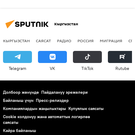
Кыргызстан
КЫРГЫЗСТАН
САЯСАТ
РАДИО
РОССИЯ
МИГРАЦИЯ
СП
Telegram
VK
ТikТоk
Rutube
Долбоор жөнүндө
Пайдалануу эрежелери
Байланыш үчүн
Пресс-релиздер
Компаниялардын жаңылыктары
Купуялык саясаты
Cookie колдонуу жана автоматтык логирлөө
саясаты
Кайра байланыш