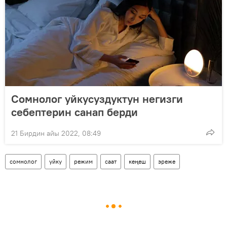
Сомнолог уйкусуздуктун негизги
себептерин санап берди
21 Бирдин айы 2022, 08:49
сомнолог
уйку
режим
саат
кеңеш
эреже