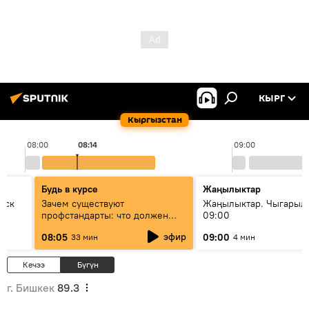
КЫРГ
Кыргызстан
08:00
08:14
09:00
Будь в курсе
Жаңылыктар
уск
Зачем существуют
Жаңылыктар. Чыгары
профстандарты: что должен
09:00
знать каждый специалист о
эфир
08:05
09:00
33 мин
4 мин
своей профессии
Кечээ
Бүгүн
г. Бишкек
89.3