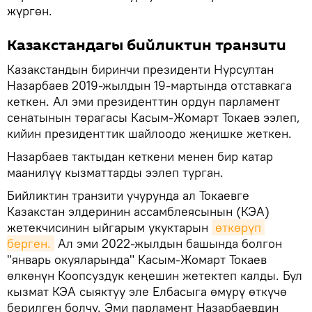
жүргөн.
Казакстандагы бийликтин транзити
Казакстандын биринчи президенти Нурсултан
Назарбаев 2019-жылдын 19-мартында отставкага
кеткен. Ал эми президенттин ордун парламент
сенатынын төрагасы Касым-Жомарт Токаев ээлеп,
кийин президенттик шайлоодо жеңишке жеткен.
Назарбаев тактыдан кеткени менен бир катар
маанилүү кызматтарды ээлеп турган.
Бийликтин транзити учурунда ал Токаевге
Казакстан элдеринин ассамблеясынын (КЭА)
жетекчисинин ыйгарым укуктарын
өткөрүп 
берген.
Ал эми 2022-жылдын башында болгон
"январь окуяларында" Касым-Жомарт Токаев
өлкөнүн Коопсуздук кеңешин жетектеп калды. Бул
кызмат КЭА сыяктуу эле Елбасыга өмүрү өткүчө
берилген болчу. Эми парламент Назарбаевдин