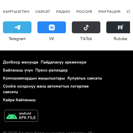
КЫРГЫЗСТАН
САЯСАТ
РАДИО
РОССИЯ
МИГРАЦИЯ
СП
Telegram
VK
ТikТоk
Rutube
Долбоор жөнүндө
Пайдалануу эрежелери
Байланыш үчүн
Пресс-релиздер
Компаниялардын жаңылыктары
Купуялык саясаты
Cookie колдонуу жана автоматтык логирлөө
саясаты
Кайра байланыш