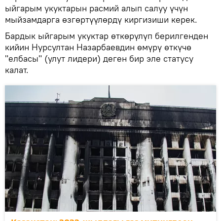
ыйгарым укуктарын расмий алып салуу үчүн
мыйзамдарга өзгөртүүлөрдү киргизиши керек.
Бардык ыйгарым укуктар өткөрүлүп берилгенден
кийин Нурсултан Назарбаевдин өмүрү өткүчө
"елбасы" (улут лидери) деген бир эле статусу
калат.