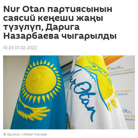
Nur Otan партиясынын
саясий кеңеши жаңы
түзүлүп, Дарига
Назарбаева чыгарылды
10:23 01.02.2022
©
Sputnik
/ Абзал Калиев