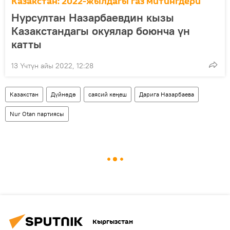
Казакстан: 2022-жылдагы газ митингдери
Нурсултан Назарбаевдин кызы
Казакстандагы окуялар боюнча үн
катты
13 Үчтүн айы 2022, 12:28
Казакстан
Дүйнөдө
саясий кеңеш
Дарига Назарбаева
Nur Otan партиясы
Кыргызстан