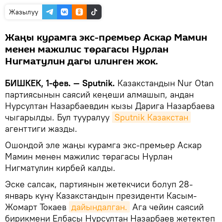
Жазылуу
Жаңы курамга экс-премьер Аскар Мамин
менен мажилис төрагасы Нурлан
Нигматулин дагы илинген жок.
БИШКЕК, 1-фев. — Sputnik.
Казакстандын Nur Otan
партиясынын саясий кеңеши алмашып, андан
Нурсултан Назарбаевдин кызы Дарига Назарбаева
чыгарылды. Бул тууралуу
Sputnik Казакстан
агенттиги жазды.
Ошондой эле жаңы курамга экс-премьер Аскар
Мамин менен мажилис төрагасы Нурлан
Нигматулин кирбей калды.
Эске салсак, партиянын жетекчиси болуп 28-
январь күнү Казакстандын президенти Касым-
Жомарт Токаев
дайындалган.
Ага чейин саясий
бирикмени Елбасы Нурсултан Назарбаев жетектеп