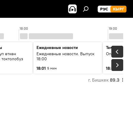
РУС
КЫРГ
18:00
19:00
ы
Ежедневные новости
Тема дня
уп өткөн
Ежедневные новости. Выпуск
On air
 токтолобуз
18:00
18:01
18:07
5 мин
30 мин
г. Бишкек
89.3