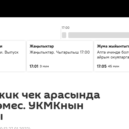
17:00
ти
Жаңылыктар
Жума жыйынтыг
и. Выпуск
Жаңылыктар. Чыгарылыш 17:00
Апта ичинде бол
айрым окуяларга
17:01
17:05
3 мин
45 мин
жик чек арасында
эмес. УКМКнын
ы
0:12 27.01.2022
)