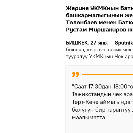
Жерине УКМКнын Батк
башкармалыгынын жет
Төлөнбаев менен Батк
Рустам Миршакиров жө
БИШКЕК, 27-янв. — Sputni
боюнча, кыргыз-тажик чек
тууралуу УКМКнын Чек ара
"Саат 17:30дан 18:00
Тажикстандын чек ар
Төрт-Көчө аймагында
бөлүгүн бир тараптуу 
маалыматта.