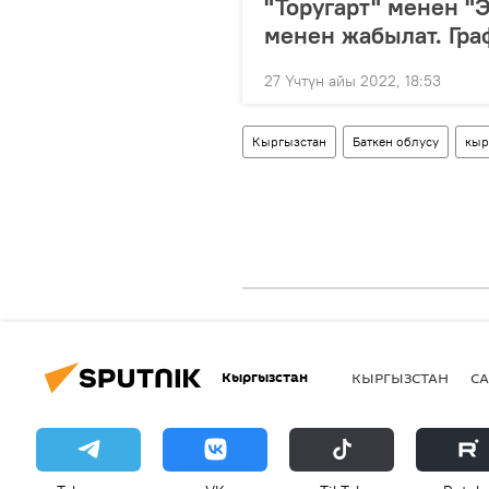
"Торугарт" менен "
менен жабылат. Гра
27 Үчтүн айы 2022, 18:53
Кыргызстан
Баткен облусу
кыр
Кыргызстан
КЫРГЫЗСТАН
СА