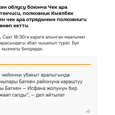
ен облусу боюнча Чек ара
екчиси, полковник Кыялбек
ен чек ара отрядынын полковниги
нөп кетти.
k.
Саат 18:30га карата алынган маалымат
 арасындагы абал чыңалып турат. Бул
 кызматы билдирди.
гө чейинки убакыт аралыгында
ачылары Баткен районуна караштуу
гы Баткен — Исфана жолунун бир
жаап салды", — деп айтылат