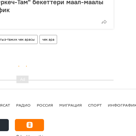
Эркеч-Там" бекеттери маал-маалы
фик
гыз-тажик чек арасы
чек ара
ЯСАТ
РАДИО
РОССИЯ
МИГРАЦИЯ
СПОРТ
ИНФОГРАФИ