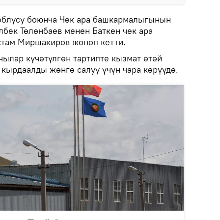
блусу боюнча Чек ара башкармалыгынын
лбек Төлөнбаев менен Баткен чек ара
стам Миршакиров жөнөп кетти.
чылар күчөтүлгөн тартипте кызмат өтөй
 кырдаалды жөнгө салуу үчүн чара көрүүдө.