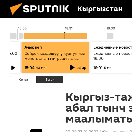
Кыргызстан
15:00
15:31
16:00
Ачык кеп
Ежедневные новос
ыш 15:00
Сейрек кездешүүчү куштун изи
Ежедневные новост
менен: анын миграциялык
16:00
жолу эмнеден кабар берет?
эфир
15:04
16:01
43 мин
5 мин
Кечээ
Бүгүн
Кыргыз-та
абал тынч 
маалымат
20:09 27.01.2022
(Жаңыртылды:
2