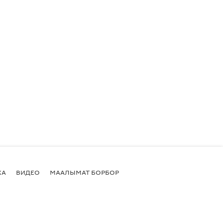
КА
ВИДЕО
МААЛЫМАТ БОРБОР