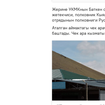
Жерине УКМКнын Баткен о
жетекчиси, полковник Кыя
отрядынын полковниги Ру
Аталган аймактагы чек ара
баштады. Чек ара кызматы