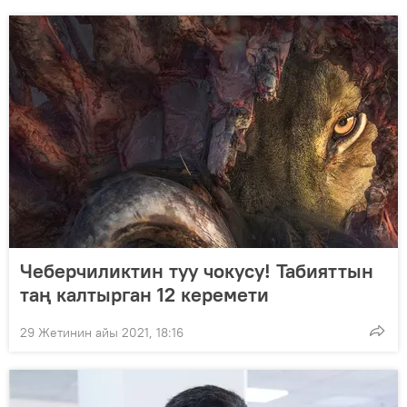
Чеберчиликтин туу чокусу! Табияттын
таң калтырган 12 керемети
29 Жетинин айы 2021, 18:16