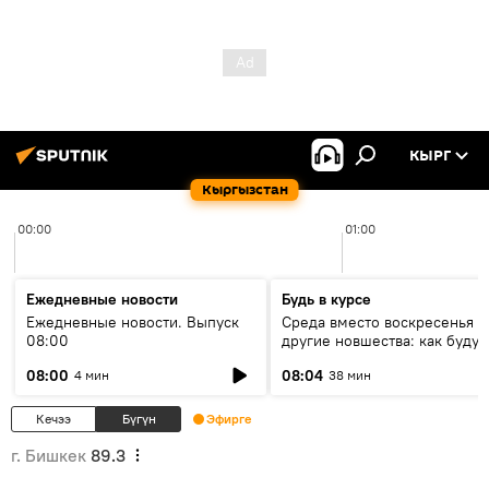
КЫРГ
Кыргызстан
00:00
01:00
Ежедневные новости
Будь в курсе
Ежедневные новости. Выпуск
Среда вместо воскресенья и
08:00
другие новшества: как будут
проходить выборы в КР?
08:00
08:04
4 мин
38 мин
Кечээ
Бүгүн
Эфирге
г. Бишкек
89.3