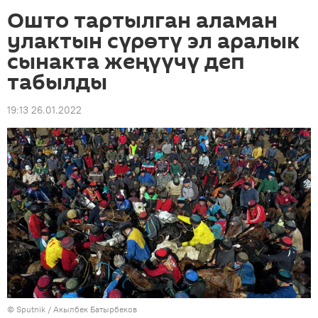
Ошто тартылган аламан
улактын сүрөтү эл аралык
сынакта жеңүүчү деп
табылды
19:13 26.01.2022
©
Sputnik / Акылбек Батырбеков