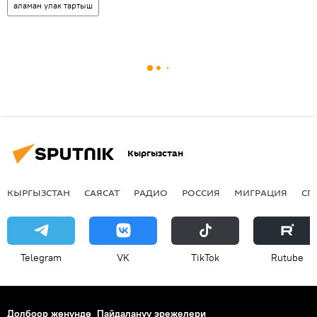
аламан улак тартыш
Кыргызстан
КЫРГЫЗСТАН
САЯСАТ
РАДИО
РОССИЯ
МИГРАЦИЯ
СП
Telegram
VK
ТikТоk
Rutube
Долбоор жөнүндө
Пайдалануу эрежелери