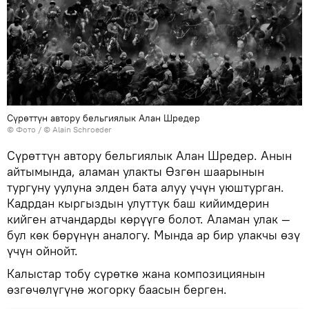
Сүрөттүн автору бельгиялык Алан Шредер
© Фото /
© Alain Schroeder
Сүрөттүн автору бельгиялык Алан Шредер. Анын
айтымында, аламан улакты Өзгөн шаарынын
тургуну уулуна элден бата алуу үчүн уюштурган.
Кадрдан кыргыздын улуттук баш кийимдерин
кийген атчандарды көрүүгө болот. Аламан улак —
бул көк бөрүнүн аналогу. Мында ар бир улакчы өзү
үчүн ойнойт.
Калыстар тобу сүрөткө жана композициянын
өзгөчөлүгүнө жогорку баасын берген.