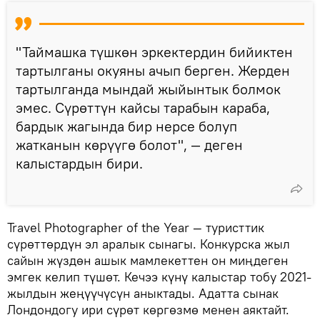
"Таймашка түшкөн эркектердин бийиктен
тартылганы окуяны ачып берген. Жерден
тартылганда мындай жыйынтык болмок
эмес. Сүрөттүн кайсы тарабын караба,
бардык жагында бир нерсе болуп
жатканын көрүүгө болот", — деген
калыстардын бири.
Travel Photographer of the Year — туристтик
сүрөттөрдүн эл аралык сынагы. Конкурска жыл
сайын жүздөн ашык мамлекеттен он миңдеген
эмгек келип түшөт. Кечээ күнү калыстар тобу 2021-
жылдын жеңүүчүсүн аныктады. Адатта сынак
Лондондогу ири сүрөт көргөзмө менен аяктайт.