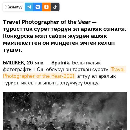
Жазылуу
Travel Photographer of the Year —
туристтик сүрөттөрдүн эл аралык сынагы.
Конкурска жыл сайын жүздөн ашык
мамлекеттен он миңдеген эмгек келип
түшөт.
БИШКЕК, 26-янв. — Sputnik.
Бельгиялык
фотографтын Ош облусунан тарткан сүрөтү
Travel 
Photographer of the Year-2021
аттуу эл аралык
туристтик сынагынын жеңүүчүсү болду.