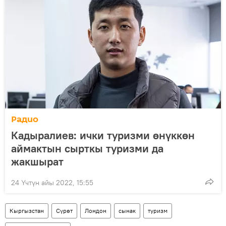
Радио
Кадыралиев: ички туризми өнүккөн
аймактын сырткы туризми да
жакшырат
24 Үчтүн айы 2022, 15:55
Кыргызстан
Сүрөт
Лондон
сынак
туризм