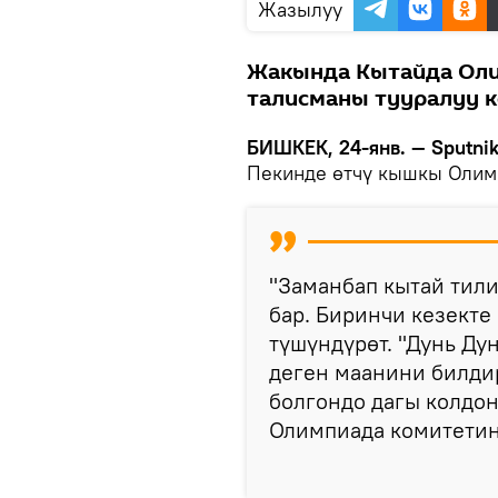
Жазылуу
Жакында Кытайда Оли
талисманы тууралуу 
БИШКЕК, 24-янв. — Sputni
Пекинде өтчү кышкы Олим
"Заманбап кытай тили
бар. Биринчи кезекте 
түшүндүрөт. "Дунь Ду
деген маанини билдир
болгондо дагы колдон
Олимпиада комитетин