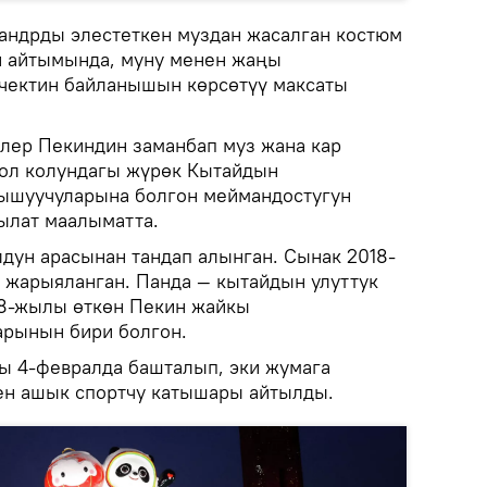
фандрды элестеткен муздан жасалган костюм
н айтымында, муну менен жаңы
чектин байланышын көрсөтүү максаты
елер Пекиндин заманбап муз жана кар
сол колундагы жүрөк Кытайдын
ышуучуларына болгон меймандостугун
тылат маалыматта.
лдун арасынан тандап алынган. Сынак 2018-
 жарыяланган. Панда — кытайдын улуттук
08-жылы өткөн Пекин жайкы
рынын бири болгон.
 4-февралда башталып, эки жумага
ен ашык спортчу катышары айтылды.