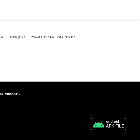
КА
ВИДЕО
МААЛЫМАТ БОРБОР
ык саясаты