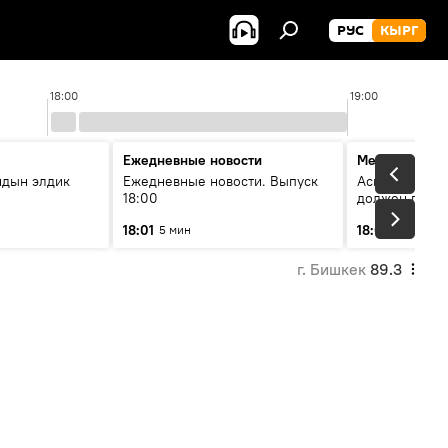
РУС
КЫРГ
18:00
19:00
Ежедневные новости
Меняющие м
йдын элдик
Ежедневные новости. Выпуск
Аскар Салымб
18:00
должен пост
совершенство
18:01
18:06
5 мин
54 мин
г. Бишкек
89.3