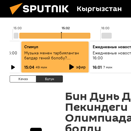
Кыргызстан
15:00
15:32
16:00
Стимул
Ежедневные новос
ыш 15:00
Музыка менен тарбияланган
Ежедневные новост
балдар гений болобу?
16:00
Кыргыздын жашоосунда
эфир
15:04
16:01
49 мин
7 мин
музыканын орду
Кечээ
Бүгүн
Бин Дунь 
Пекиндеги
Олимпиад
болду