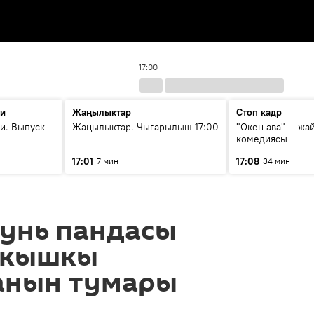
17:00
ти
Жаңылыктар
Стоп кадр
и. Выпуск
Жаңылыктар. Чыгарылыш 17:00
"Окен ава" — жа
комедиясы
17:01
17:08
7 мин
34 мин
Дунь пандасы
 кышкы
анын тумары