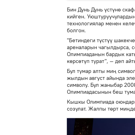
Бин Дунь Дунь үстүнө ска
кийген. Уюштуруучуларды
технологиялар менен келе
болгон.
"Бетиндеги түстүү шакекч
ареналарын чагылдырса, 
Олимпиаданын бардык кат
көрсөтүп турат", — деп ай
Бул тумар алты миң симво
жылдын август айында эле
символу. Бул жаныбар 20
Олимпиадасынын беш тума
Кышкы Олимпиада оюндары
созулат. Жалпы төрт миңд