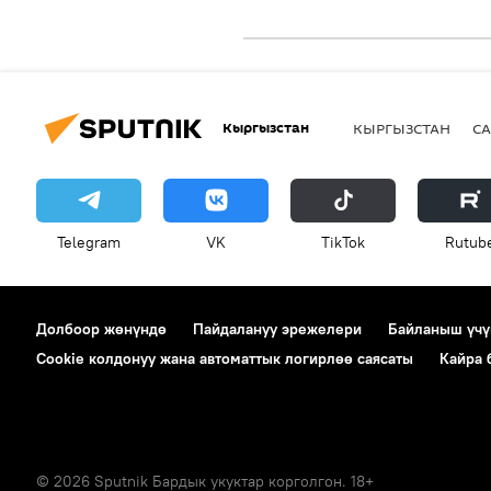
Кыргызстан
КЫРГЫЗСТАН
СА
Telegram
VK
ТikТоk
Rutub
Долбоор жөнүндө
Пайдалануу эрежелери
Байланыш үчү
Cookie колдонуу жана автоматтык логирлөө саясаты
Кайра
© 2026 Sputnik Бардык укуктар корголгон. 18+