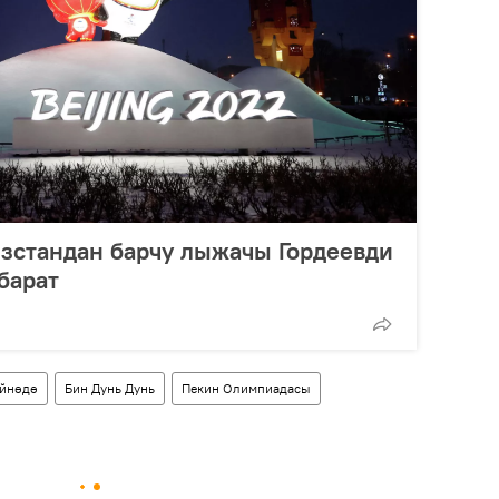
зстандан барчу лыжачы Гордеевди
барат
йнөдө
Бин Дунь Дунь
Пекин Олимпиадасы