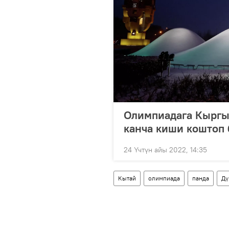
Олимпиадага Кыргы
канча киши коштоп 
24 Үчтүн айы 2022, 14:35
Кытай
олимпиада
панда
Дү