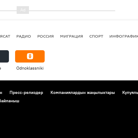
ЯСАТ
РАДИО
РОССИЯ
МИГРАЦИЯ
СПОРТ
ИНФОГРАФИ
e
Odnoklassniki
н
Пресс-релиздер
Компаниялардын жаңылыктары
Купуял
 байланыш