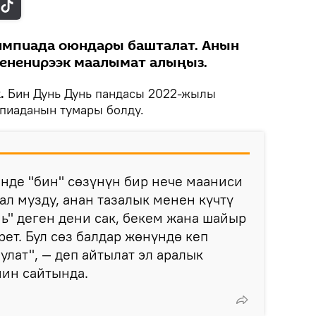
мпиада оюндары башталат. Анын
кененирээк маалымат алыңыз.
k.
Бин Дунь Дунь пандасы 2022-жылы
пиаданын тумары болду.
нде "бин" сөзүнүн бир нече мааниси
ал музду, анан тазалык менен күчтү
нь" деген дени сак, бекем жана шайыр
ет. Бул сөз балдар жөнүндө кеп
улат", — деп айтылат эл аралык
ин сайтында.