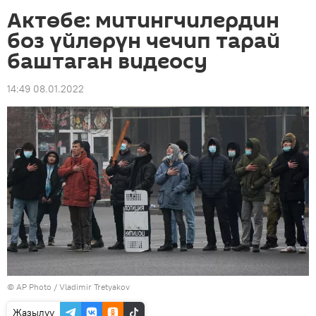
Актөбе: митингчилердин
боз үйлөрүн чечип тарай
баштаган видеосу
14:49 08.01.2022
©
AP Photo
/ Vladimir Tretyakov
Жазылуу