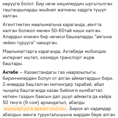
көрүүгө болот. Бир нече кишилердин ыргытылган
таштандыларды жыйнап жатканы кадрга түшүп
калган.
Агенттиктин маалыматына караганда, аянтта
калган болжол менен 50-60тай киши калган.
Алардын ичинен бир нечеси башкаларды "аягына
чейин турууга" чакырган.
Маалыматтарга караганда, Актөбеде мобилдик
интернет иштеп, коомдук транспорт жүрө
баштады.
Актөбе
— Казакстандагы газ нааразылыгы
биринчилерден болуп от алган аймактардын бири.
2-январда башталган митингдер тарабай, абал
чыңала баштаганда казак бийлиги кымбаттап
кеткен газдын баасын дал ушул аймакта да кайра
50 теңге (9 сом) арзандатып, абалды
жумшартууга аракет кылган
. Бирок ал кадамдар
абалдын жөнгө турукталышына жардам бере алган