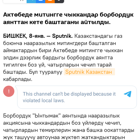
Актөбеде митингге чыккандар борбордук
аянттан кете баштаганы айтылды.
БИШКЕК, 8-янв. — Sputnik.
Казакстандагы газ
боюнча нааразылык митингдери башталган
аймактардын бири Актөбеде митингге чыккан
элдин дээрлик бардыгы борбордук аянтта
тигилген боз үй, чатырларын чечип тарай
баштады. Бул тууралуу
Sputnik Казакстан 
кабарлады.
Борбордук "Ынтымак" аянтында нааразылык
акциясына чыккандардын боз үйлөрдү чечип,
чатырлардын темирлерин жана башка оокаттарды
жүк ташуучу автоунаа жүктөп жаткандыктарын