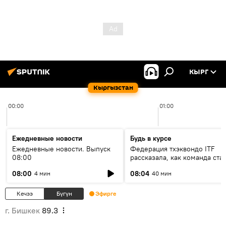
КЫРГ
Кыргызстан
00:00
01:00
Ежедневные новости
Будь в курсе
Ежедневные новости. Выпуск
Федерация тхэквондо ITF
08:00
рассказала, как команда ста
жертвой мошенников
08:00
08:04
4 мин
40 мин
Кечээ
Бүгүн
Эфирге
г. Бишкек
89.3