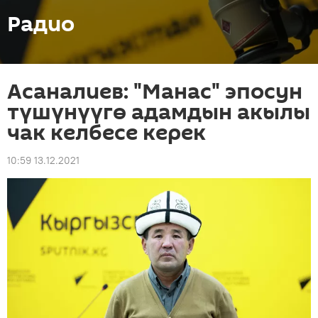
Радио
Асаналиев: "Манас" эпосун
түшүнүүгө адамдын акылы
чак келбесе керек
10:59 13.12.2021