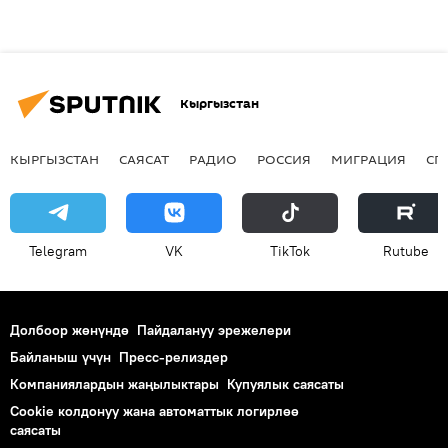
Кыргызстан
КЫРГЫЗСТАН
САЯСАТ
РАДИО
РОССИЯ
МИГРАЦИЯ
СП
Telegram
VK
ТikТоk
Rutube
Долбоор жөнүндө
Пайдалануу эрежелери
Байланыш үчүн
Пресс-релиздер
Компаниялардын жаңылыктары
Купуялык саясаты
Cookie колдонуу жана автоматтык логирлөө
саясаты