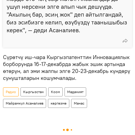
ушул нерсени элге алып чык дешүүдө.
"Акылың бар, эсиң жок" деп айтылгандай,
биз эсибизге келип, өзүбүздү таанышыбыз
керек", — деди Асаналиев.
Сүрөтчү иш-чара Кыргызпатенттин Инновациялык
борборунда 16-17-декабрда жабык эшик артында
өтөрүн, ал эми жалпы элге 20-23-декабрь күндөрү
сунушталарын кошумчалады.
Радио
Кыргызстан
Коом
Маданият
Майрамкул Асаналиев
көргөзмө
Манас