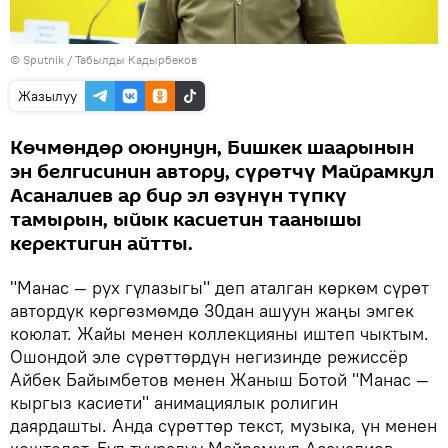
©
Sputnik / Табылды Кадырбеков
Жазылуу
Көчмөндөр оюнунун, Бишкек шаарынын
эн белгисинин автору, сүрөтчү Майрамкул
Асаналиев ар бир эл өзүнүн түпкү
тамырын, ыйык касиетин таанышы
керектигин айтты.
"Манас — рух гүлазыгы" деп аталган көркөм сүрөт
автордук көргөзмөмдө 30дан ашуун жаңы эмгек
коюлат. Жайы менен коллекцияны иштеп чыктым.
Ошондой эле сүрөттөрдүн негизинде режиссёр
Айбек Байымбетов менен Жаныш Ботой "Манас —
кыргыз касиети" анимациялык ролигин
даярдашты. Анда сүрөттөр текст, музыка, үн менен