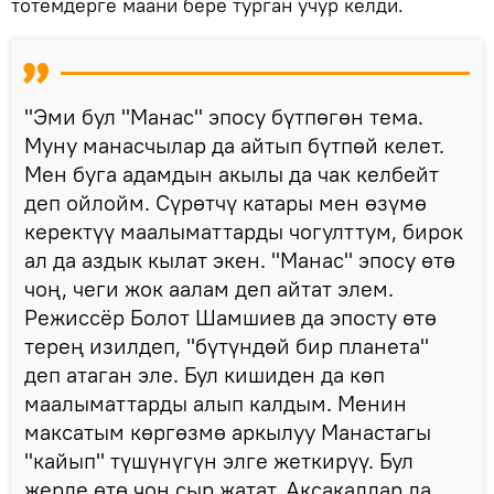
тотемдерге маани бере турган учур келди.
"Эми бул "Манас" эпосу бүтпөгөн тема.
Муну манасчылар да айтып бүтпөй келет.
Мен буга адамдын акылы да чак келбейт
деп ойлойм. Сүрөтчү катары мен өзүмө
керектүү маалыматтарды чогулттум, бирок
ал да аздык кылат экен. "Манас" эпосу өтө
чоң, чеги жок аалам деп айтат элем.
Режиссёр Болот Шамшиев да эпосту өтө
терең изилдеп, "бүтүндөй бир планета"
деп атаган эле. Бул кишиден да көп
маалыматтарды алып калдым. Менин
максатым көргөзмө аркылуу Манастагы
"кайып" түшүнүгүн элге жеткирүү. Бул
жерде өтө чоң сыр жатат. Аксакалдар да