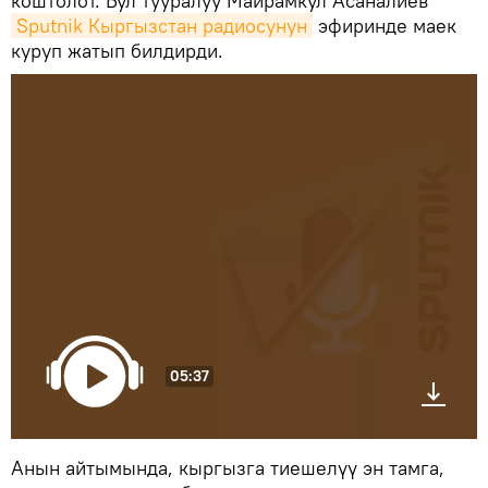
коштолот. Бул тууралуу Майрамкул Асаналиев
Sputnik Кыргызстан радиосунун
эфиринде маек
куруп жатып билдирди.
05:37
Анын айтымында, кыргызга тиешелүү эн тамга,