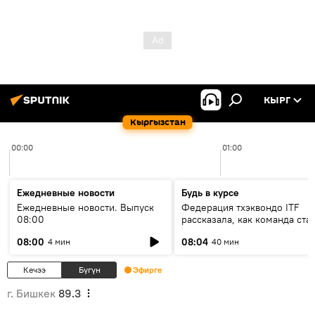
КЫРГ
Кыргызстан
00:00
01:00
Ежедневные новости
Будь в курсе
Ежедневные новости. Выпуск
Федерация тхэквондо ITF
08:00
рассказала, как команда ста
жертвой мошенников
08:00
08:04
4 мин
40 мин
Кечээ
Бүгүн
Эфирге
г. Бишкек
89.3