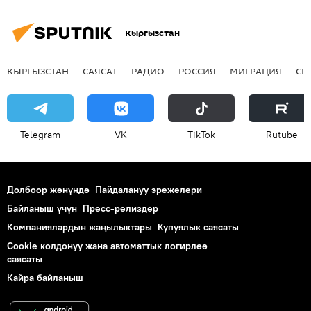
Кыргызстан
КЫРГЫЗСТАН
САЯСАТ
РАДИО
РОССИЯ
МИГРАЦИЯ
СП
Telegram
VK
ТikТоk
Rutube
Долбоор жөнүндө
Пайдалануу эрежелери
Байланыш үчүн
Пресс-релиздер
Компаниялардын жаңылыктары
Купуялык саясаты
Cookie колдонуу жана автоматтык логирлөө
саясаты
Кайра байланыш