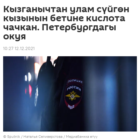
Кызганычтан улам сүйгөн
кызынын бетине кислота
чачкан. Петербургдагы
окуя
10:27 12.12.2021
©
Sputnik
/ Наталья Селиверстова
/
Медиабанкка өтүү