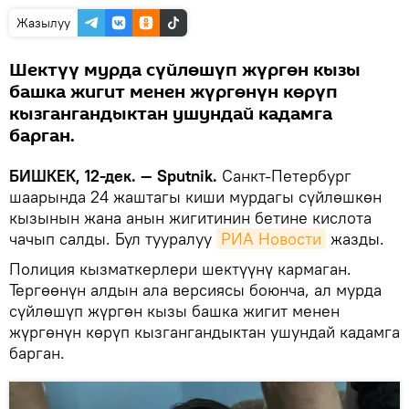
Жазылуу
Шектүү мурда сүйлөшүп жүргөн кызы
башка жигит менен жүргөнүн көрүп
кызгангандыктан ушундай кадамга
барган.
БИШКЕК, 12-дек. — Sputnik.
Санкт-Петербург
шаарында 24 жаштагы киши мурдагы сүйлөшкөн
кызынын жана анын жигитинин бетине кислота
чачып салды. Бул тууралуу
РИА Новости
жазды.
Полиция кызматкерлери шектүүнү кармаган.
Тергөөнүн алдын ала версиясы боюнча, ал мурда
сүйлөшүп жүргөн кызы башка жигит менен
жүргөнүн көрүп кызгангандыктан ушундай кадамга
барган.