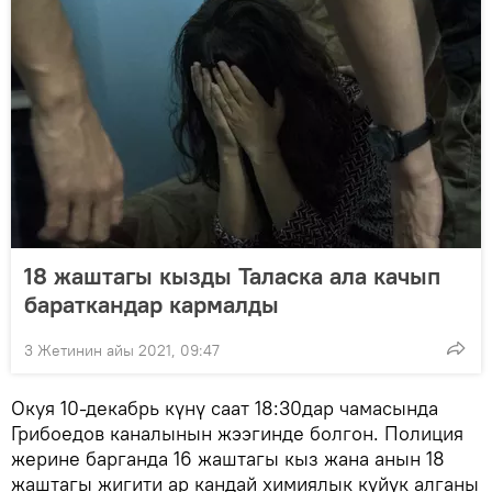
18 жаштагы кызды Таласка ала качып
бараткандар кармалды
3 Жетинин айы 2021, 09:47
Окуя 10-декабрь күнү саат 18:30дар чамасында
Грибоедов каналынын жээгинде болгон. Полиция
жерине барганда 16 жаштагы кыз жана анын 18
жаштагы жигити ар кандай химиялык күйүк алганы