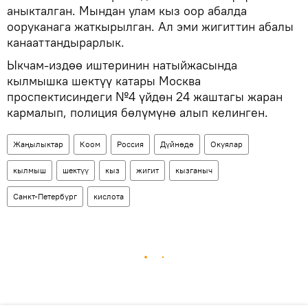
аныкталган. Мындан улам кыз оор абалда
ооруканага жаткырылган. Ал эми жигиттин абалы
канааттандырарлык.
Ыкчам-издөө иштеринин натыйжасында
кылмышка шектүү катары Москва
проспектисиндеги №4 үйдөн 24 жаштагы жаран
кармалып, полиция бөлүмүнө алып келинген.
Жаңылыктар
Коом
Россия
Дүйнөдө
Окуялар
кылмыш
шектүү
кыз
жигит
кызганыч
Санкт-Петербург
кислота