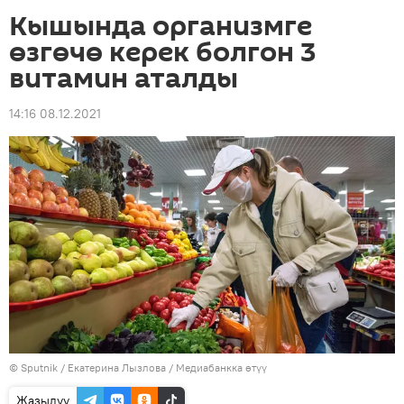
Кышында организмге
өзгөчө керек болгон 3
витамин аталды
14:16 08.12.2021
©
Sputnik
/ Екатерина Лызлова
/
Медиабанкка өтүү
Жазылуу