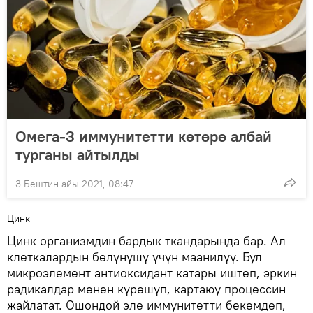
Омега-3 иммунитетти көтөрө албай
турганы айтылды
3 Бештин айы 2021, 08:47
Цинк
Цинк организмдин бардык ткандарында бар. Ал
клеткалардын бөлүнүшү үчүн маанилүү. Бул
микроэлемент антиоксидант катары иштеп, эркин
радикалдар менен күрөшүп, картаюу процессин
жайлатат. Ошондой эле иммунитетти бекемдеп,