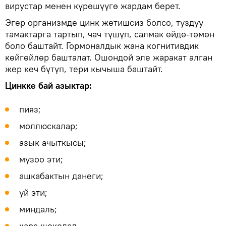
вирустар менен күрөшүүгө жардам берет.
Эгер организмде цинк жетишсиз болсо, туздуу
тамактарга тартып, чач түшүп, салмак өйдө-төмөн
боло баштайт. Гормоналдык жана когнитивдик
көйгөйлөр башталат. Ошондой эле жаракат алган
жер кеч бүтүп, тери кычыша баштайт.
Цинкке бай азыктар:
пияз;
моллюскалар;
азык ачыткысы;
музоо эти;
ашкабактын данеги;
уй эти;
миндаль;
кара шоколад.