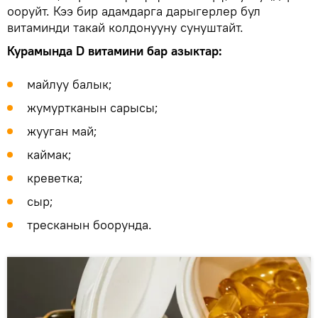
ооруйт. Кээ бир адамдарга дарыгерлер бул
витаминди такай колдонууну сунуштайт.
Курамында D витамини бар азыктар:
майлуу балык;
жумуртканын сарысы;
жууган май;
каймак;
креветка;
сыр;
тресканын боорунда.