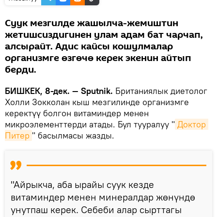
Суук мезгилде жашылча-жемиштин
жетишсиздигинен улам адам бат чарчап,
алсырайт. Адис кайсы кошулмалар
организмге өзгөчө керек экенин айтып
берди.
БИШКЕК, 8-дек. — Sputnik.
Британиялык диетолог
Холли Зокколан кыш мезгилинде организмге
керектүү болгон витаминдер менен
микроэлементтерди атады. Бул тууралуу "
Доктор 
Питер
" басылмасы жазды.
"Айрыкча, аба ырайы суук кезде
витаминдер менен минералдар жөнүндө
унутпаш керек. Себеби алар сырттагы