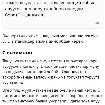
температуранын өзгөрүшүн жеңил кабыл
алууга жана ооруп калбоого жардам
берет", — деди ал.
Эксперттин айтымында, кыш мезгилинде өзгөчө
С, D витаминдери жана цинк абдан керек.
C витамини
Так ушул витамин иммунитеттин вирустарга каршы
туруусуна көмөкчү. Бирок биздин клеткалар муну
өз алдынча синтездей албайт. Ошондуктан
аскорбинканын запасын дайыма толуктап турууга
туура келет.
Эгер тиш жууп жаткан кезде бүйлө канап кетсе, С
витамининин жетишсиздигинен кабар берет. Бирок
тишти канатуучу башка учурларды дагы эске алуу