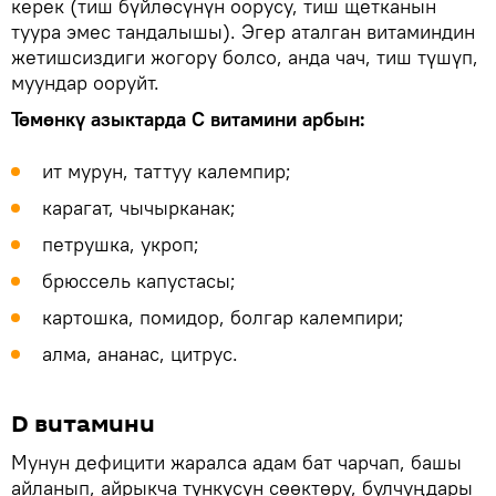
керек (тиш бүйлөсүнүн оорусу, тиш щетканын
туура эмес тандалышы). Эгер аталган витаминдин
жетишсиздиги жогору болсо, анда чач, тиш түшүп,
муундар ооруйт.
Төмөнкү азыктарда С витамини арбын:
ит мурун, таттуу калемпир;
карагат, чычырканак;
петрушка, укроп;
брюссель капустасы;
картошка, помидор, болгар калемпири;
алма, ананас, цитрус.
D витамини
Мунун дефицити жаралса адам бат чарчап, башы
айланып, айрыкча түнкүсүн сөөктөрү, булчуңдары