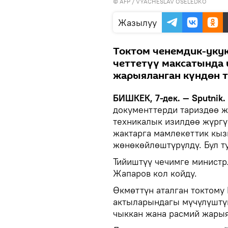
©
AFP
/ VYACHESLAV OSELEDKO
Жазылуу
Токтом ченемдик-уку
четтетүү максатында 
жарыяланган күндөн т
БИШКЕК, 7-дек. — Sputnik.
документтерди тариздөө 
техникалык изилдөө жүргү
жактарга мамлекеттик кыз
жөнөкөйлөштүрүлдү. Бул т
Тийиштүү чечимге министр
Жапаров кол койду.
Өкмөттүн аталган токтому
актыларындагы мүчүлүштү
чыккан жана расмий жарыя