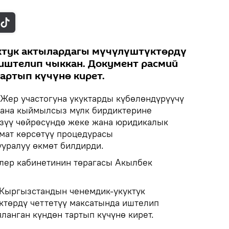
ктук актылардагы мүчүлүштүктөрдү
иштелип чыккан. Документ расмий
артып күчүнө кирет.
Жер участогуна укуктарды күбөлөндүрүүчү
жана кыймылсыз мүлк бирдиктерине
зүү чөйрөсүндө жеке жана юридикалык
мат көрсөтүү процедурасы
ууралуу өкмөт билдирди.
лер кабинетинин төрагасы Акылбек
 Кыргызстандын ченемдик-укуктук
ктөрдү четтетүү максатында иштелип
ланган күндөн тартып күчүнө кирет.