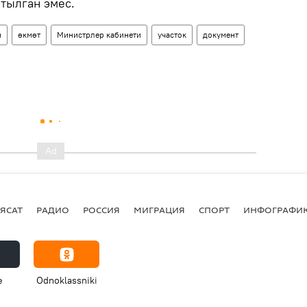
тылган эмес.
н
өкмөт
Министрлер кабинети
участок
документ
ЯСАТ
РАДИО
РОССИЯ
МИГРАЦИЯ
СПОРТ
ИНФОГРАФИ
e
Odnoklassniki