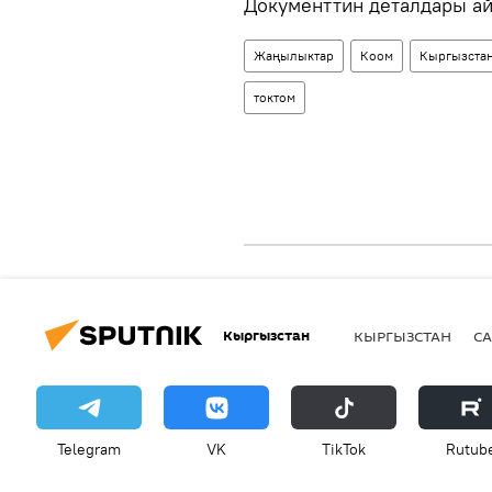
Документтин деталдары ай
Жаңылыктар
Коом
Кыргызста
токтом
Кыргызстан
КЫРГЫЗСТАН
СА
Telegram
VK
ТikТоk
Rutub