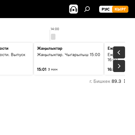
РУС
КЫРГ
14:00
ости
Жаңылыктар
Ежедневные 
ости. Выпуск
Жаңылыктар. Чыгарылыш 15:00
Ежедневные н
16:00
15:01
16:01
3 мин
3 мин
г. Бишкек
89.3