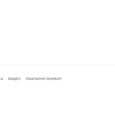
КА
ВИДЕО
МААЛЫМАТ БОРБОР