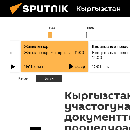
Кыргызстан
11:00
11:26
Жаңылыктар
Ежедневные новос
Выпуск
Жаңылыктар. Чыгарылыш 11:00
Ежедневные новост
12:00
эфир
11:01
12:01
3 мин
4 мин
Кечээ
Бүгүн
Кыргызста
участогуна
документт
процедура