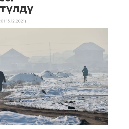
түлдү
:01 15.12.2021
)