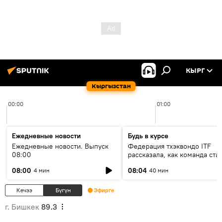
КЫРГ
Кыргызстан
00:00
01:00
Ежедневные новости
Будь в курсе
Ежедневные новости. Выпуск
Федерация тхэквондо ITF
08:00
рассказала, как команда ста
жертвой мошенников
08:00
08:04
4 мин
40 мин
Кечээ
Бүгүн
Эфирге
г. Бишкек
89.3