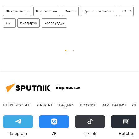
Жаңылыктар
Кыргызстан
Саясат
Руслан Казакбаев
ЕККУ
сын
билдирүү
коопсуздук
Кыргызстан
КЫРГЫЗСТАН
САЯСАТ
РАДИО
РОССИЯ
МИГРАЦИЯ
СП
Telegram
VK
ТikТоk
Rutube