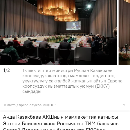
1
/2
Тышкы иштер министри Руслан Казакбаев
коопсуздук жаатында мамлекеттердин тең
укуктуулугу сакталбай жатканын айтып Европа
коопсуздук кызматташтык уюмун (ЕККУ)
сындады
© Фото / пресс-служба МИД КР
Анда Казакбаев АКШнын мамлекеттик катчысы
Энтони Блинкен жана Россиянын ТИМ башчысы