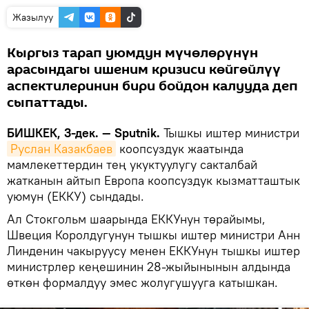
Жазылуу
Кыргыз тарап уюмдун мүчөлөрүнүн
арасындагы ишеним кризиси көйгөйлүү
аспектилеринин бири бойдон калууда деп
сыпаттады.
БИШКЕК, 3-дек. — Sputnik.
Тышкы иштер министри
Руслан Казакбаев
коопсуздук жаатында
мамлекеттердин тең укуктуулугу сакталбай
жатканын айтып Европа коопсуздук кызматташтык
уюмун (ЕККУ) сындады.
Ал Стокгольм шаарында ЕККУнун төрайымы,
Швеция Королдугунун тышкы иштер министри Анн
Линденин чакыруусу менен ЕККУнун тышкы иштер
министрлер кеңешинин 28-жыйынынын алдында
өткөн формалдуу эмес жолугушууга катышкан.