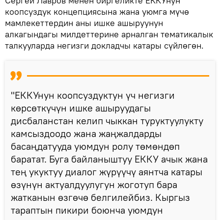
Сергей Лавров менен биргеликте ЕККУнун
коопсуздук концепциясына жана уюмга мүчө
мамлекеттердин аны ишке ашыруунун
алкагындагы милдеттерине арналган тематикалык
талкууларда негизги докладчы катары сүйлөгөн.
"ЕККУнун коопсуздуктун үч негизги
көрсөткүчүн ишке ашыруудагы
дисбаланстан келип чыккан туруктуулукту
камсыздоодо жана жаңжалдарды
басаңдатууда уюмдун ролу төмөндөп
баратат. Буга байланыштуу ЕККУ ачык жана
тең укуктуу диалог жүрүүчү аянтча катары
өзүнүн актуалдуулугун жоготуп бара
жатканын өзгөчө белгилейбиз. Кыргыз
тараптын пикири боюнча уюмдун