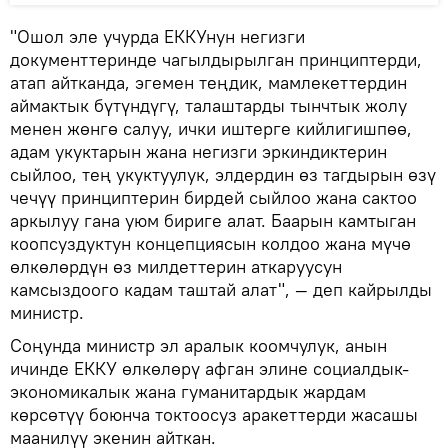
"Ошол эле учурда ЕККУнун негизги
документтеринде чагылдырылган принциптерди,
атап айтканда, эгемен теңдик, мамлекеттердин
аймактык бүтүндүгү, талаштарды тынчтык жолу
менен жөнгө салуу, ички иштерге кийлигишпөө,
адам укуктарын жана негизги эркиндиктерин
сыйлоо, тең укуктуулук, элдердин өз тагдырын өзү
чечүү принциптерин бирдей сыйлоо жана сактоо
аркылуу гана уюм бириге алат. Баарын камтыган
коопсуздуктун концепциясын колдоо жана мүчө
өлкөлөрдүн өз милдеттерин аткаруусун
камсыздоого кадам таштай алат", — деп кайрылды
министр.
Соңунда министр эл аралык коомчулук, анын
ичинде ЕККУ өлкөлөрү афган элине социалдык-
экономикалык жана гуманитардык жардам
көрсөтүү боюнча токтоосуз аракеттерди жасашы
маанилүү экенин айткан.