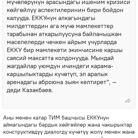
мүчөлөрүнүн арасындагы ишеним кризиси
көйгөйлүү аспектилеринин бири бойдон
калууда. ЕККУнун алкагындагы
милдеттердин ага мүчө мамлекеттер
тарабынан аткарылуусуна байланышкан
маселелерди чечкен айрым учурларда
ЕККУ бир мамлекети экинчисине каршы
саясий максатта колдонууда. Мындай
жагдайлар уюмдун ичиндеги карама-
каршылыктарды күчөтүп, эл аралык
аренадагы аброюна зыян келтирет", —
деди Казакбаев.
Аны менен катар ТИМ башчысы ЕККУнун
аймагындагы бардык көйгөйлөр жана чакырыктар
конструктивдүү диалогду күчөтүү жолу менен жана