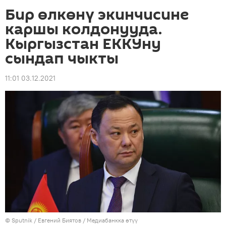
Бир өлкөнү экинчисине
каршы колдонууда.
Кыргызстан ЕККУну
сындап чыкты
11:01 03.12.2021
©
Sputnik
/ Евгений Биятов
/
Медиабанкка өтүү