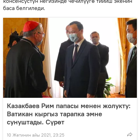
консенсустун негизинде чечилүүгө тийиш экенин
баса белгиледи.
Казакбаев Рим папасы менен жолукту:
Ватикан кыргыз тарапка эмне
сунуштады. Сүрөт
10 Жетинин айы 2021, 23:25