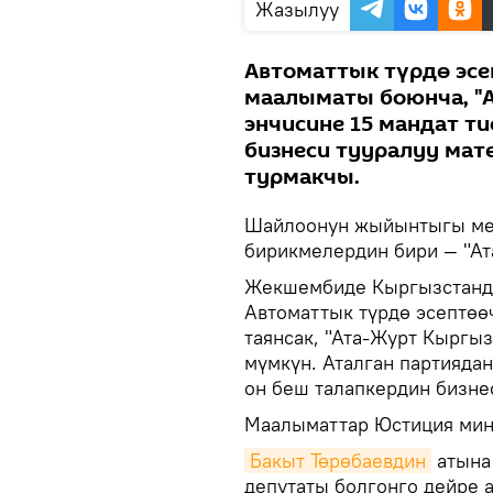
Жазылуу
Автоматтык түрдө эсе
маалыматы боюнча, "
энчисине 15 мандат ти
бизнеси тууралуу ма
турмакчы.
Шайлоонун жыйынтыгы мен
бирикмелердин бири — "Ат
Жекшембиде Кыргызстанда
Автоматтык түрдө эсептөө
таянсак, "Ата-Журт Кыргыз
мүмкүн. Аталган партияда
он беш талапкердин бизне
Маалыматтар Юстиция ми
Бакыт Төрөбаевдин
атына 
депутаты болгонго дейре а