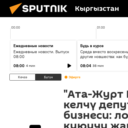
Кыргызстан
00:00
01:00
Ежедневные новости
Будь в курсе
Ежедневные новости. Выпуск
Среда вместо воскресень
08:00
другие новшества: как бу
проходить выборы в КР?
08:00
08:04
4 мин
38 мин
Кечээ
Бүгүн
Эфирге
"Ата-Журт
келчү деп
бизнеси: л
куюучу жа