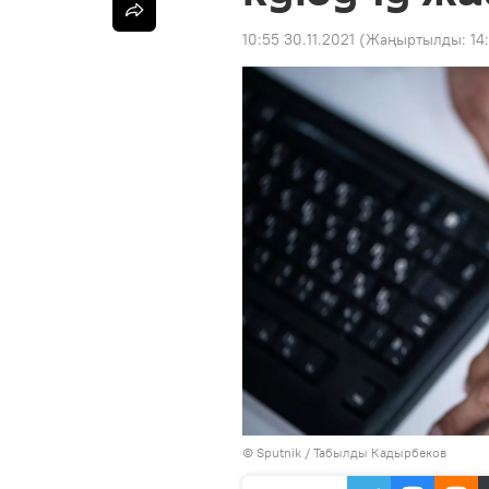
10:55 30.11.2021
(Жаңыртылды:
14
©
Sputnik / Табылды Кадырбеков