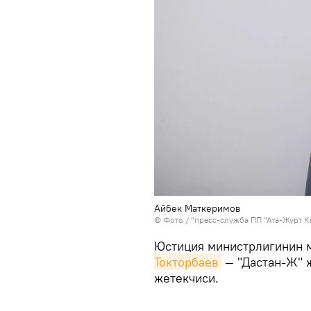
Айбек Маткеримов
© Фото / "пресс-служба ПП "Ата-Журт 
Юстиция министрлигинин 
Токторбаев
— "Дастан-Ж" 
жетекчиси.