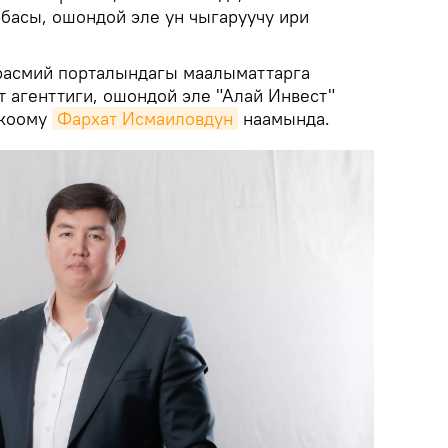
рбасы, ошондой эле ун чыгаруучу ири
расмий порталындагы маалыматтарга
өт агенттиги, ошондой эле "Алай Инвест"
 коому
Фархат Исмаиловдун
наамында.