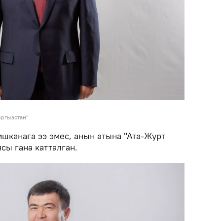
ыргызстан"
шканага ээ эмес, анын атына "Ата-Журт
сы гана катталган.