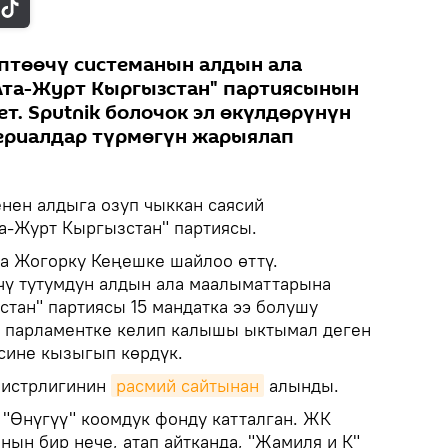
птөөчү системанын алдын ала
Ата-Журт Кыргызстан" партиясынын
ет. Sputnik болочок эл өкүлдөрүнүн
териалдар түрмөгүн жарыялап
ен алдыга озуп чыккан саясий
а-Журт Кыргызстан" партиясы.
 Жогорку Кеңешке шайлоо өттү.
чү тутумдун алдын ала маалыматтарына
стан" партиясы 15 мандатка ээ болушу
н парламентке келип калышы ыктымал деген
сине кызыгып көрдүк.
нистрлигинин
расмий сайтынан
алынды.
"Өнүгүү" коомдук фонду катталган. ЖК
нын бир нече, атап айтканда, "Жамиля и К"