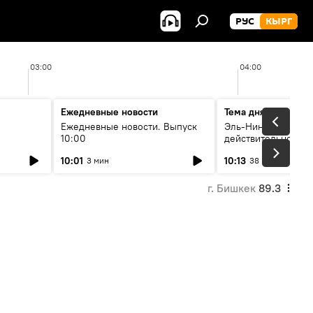
РУС
КЫРГ
03:00
04:00
Ежедневные новости
Тема дня
Ежедневные новости. Выпуск
Эль-Ниньо, жара и 
10:00
действительно вли
 өнүгүү
погоду в Кыргызст
10:01
10:13
3 мин
38 мин
г. Бишкек
89.3