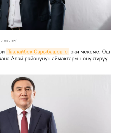
ыргызстан"
эри
Таалайбек Сарыбашовго
эки мекеме: Ош
жана Алай районунун аймактарын өнүктүрүү