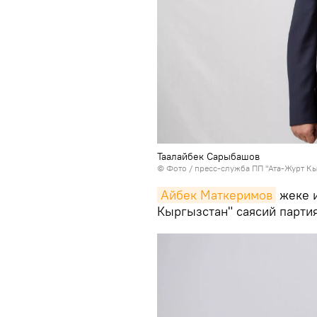
Таалайбек Сарыбашов
© Фото / пресс-служба ПП "Ата-Журт К
Айбек Маткеримов
жеке и
Кыргызстан" саясий партия