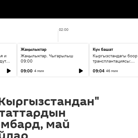
02:00
Жаңылыктар
Күн башат
я и
Жаңылыктар. Чыгарылыш
Кыргызстандагы боор
дут
09:00
трансплантациясы:
жетишкендиктер жана
09:00
09:04
4 мин
46 мин
келечеги
 Кыргызстандан"
утаттардын
омбард, май
йлар