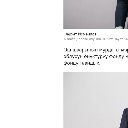
Фархат Исмаилов
© Фото / пресс-служба ПП "Ата-Журт К
Ош шаарынын мурдагы м
облусун өнүктүрүү фонду 
фонду таандык.