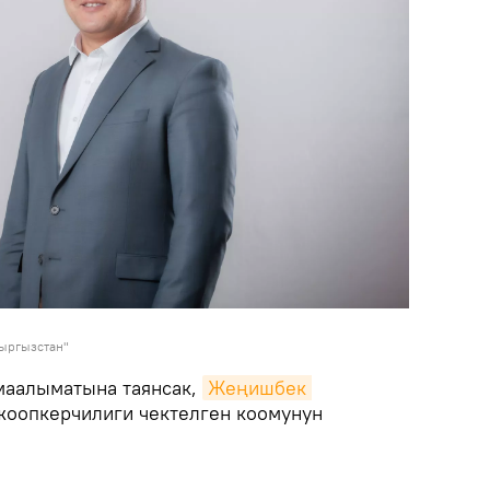
Кыргызстан"
маалыматына таянсак,
Жеңишбек 
жоопкерчилиги чектелген коомунун