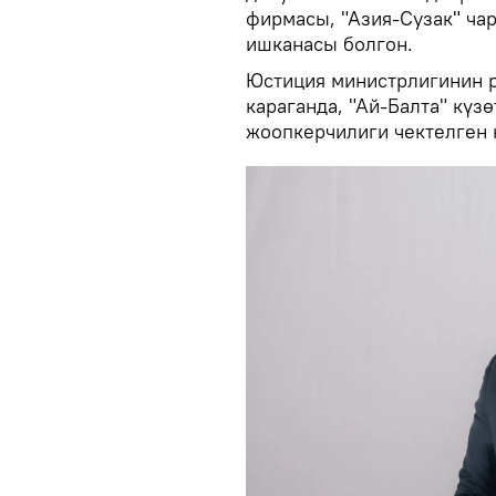
фирмасы, "Азия-Сузак" ча
ишканасы болгон.
Юстиция министрлигинин 
караганда, "Ай-Балта" күз
жоопкерчилиги чектелген