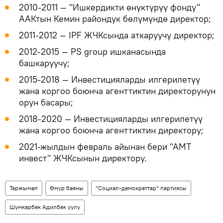
2010-2011 ― "Ишкердикти өнүктүрүү фонду"
ААКтын Кемин райондук бөлүмүндө директор;
2011-2012 ― IPF ЖЧКсында аткаруучу директор;
2012-2015 ― PS group ишканасында
башкаруучу;
2015-2018 ― Инвестицияларды илгерилетүү
жана коргоо боюнча агенттиктин директорунун
орун басары;
2018-2020 — Инвестицияларды илгерилетүү
жана коргоо боюнча агенттиктин директору;
2021-жылдын февраль айынан бери "АМТ
инвест" ЖЧКсынын директору.
Таржымал
Өмүр баяны
"Социал-демократтар" партиясы
Шумкарбек Адилбек уулу