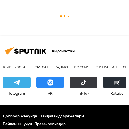
Кыргызстан
КЫРГЫЗСТАН
САЯСАТ
РАДИО
РОССИЯ
МИГРАЦИЯ
СП
Telegram
VK
ТikТоk
Rutube
Долбоор жөнүндө
Пайдалануу эрежелери
Байланыш үчүн
Пресс-релиздер