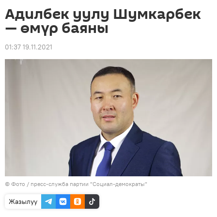
Адилбек уулу Шумкарбек
— өмүр баяны
01:37 19.11.2021
© Фото / пресс-служба партии "Социал-демократы"
Жазылуу