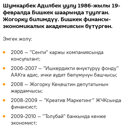
Шумкарбек Адилбек уулу 1986-жылы 19-
февралда Бишкек шаарында туулган.
Жогорку билимдүү. Бишкек финансы-
экономикалык академиясын бүтүргөн.
Эмгек жолу:
2006 — "Сенти" каржы компаниясында
консультант;
2006-2007 ― "Ишкердикти өнүктүрүү фонду"
ААКта адис, ички аудит бөлүмүнүн башчысы;
2008 ― Жогорку Кеңештин депутатынын
жардамчысы;
2008-2009 ― "Креатив Маркетинг" ЖЧКсында
финансист;
2009-2010 ― "Толубай" банкында кенже
экономист;