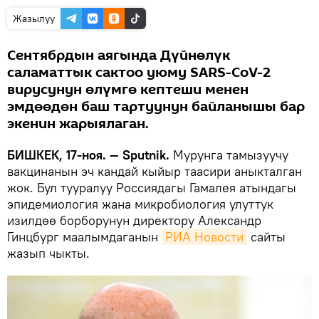
Жазылуу
Сентябрдын аягында Дүйнөлүк
саламаттык сактоо уюму SARS-CoV-2
вирусунун өлүмгө кептеши менен
эмдөөдөн баш тартуунун байланышы бар
экенин жарыялаган.
БИШКЕК, 17-ноя. — Sputnik.
Мурунга тамызуучу
вакцинанын эч кандай кыйыр таасири аныкталган
жок. Бул тууралуу Россиядагы Гамалея атындагы
эпидемиология жана микробиология улуттук
изилдөө борборунун директору Александр
Гинцбург маалымдаганын
РИА Новости
сайты
жазып чыкты.