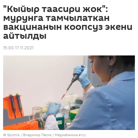
"Кыйыр таасири жок":
мурунга тамчылаткан
вакцинанын коопсуз экени
айтылды
15:00 17.11.2021
©
Sputnik
/ Владимир Песня
/
Медиабанкка өтүү