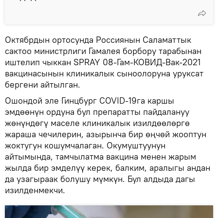
Октябрдын ортосунда Россиянын Саламаттык
сактоо министрлиги Гамалея борбору тарабынан
иштелип чыккан SPRAY 08-Гам-КОВИД-Вак-2021
вакцинасынын клиникалык сыноолоруна уруксат
бергени айтылган.
Ошондой эле Гинцбург COVID-19га каршы
эмдөөнүн ордуна бул препаратты пайдалануу
жөнүндөгү маселе клиникалык изилдөөлөргө
жараша чечилерин, азырынча бир өңчөй жооптун
жоктугун кошумчалаган. Окумуштуунун
айтымында, тамчылатма вакцина менен жарым
жылда бир эмделүү керек, балким, аралыгы андан
да узагыраак болушу мүмкүн. Бул алдыда дагы
изилденмекчи.