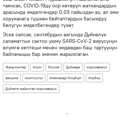
таянсак, COVID-19ду оор көтөрүп жаткандардын
арасында эмделгендер 0,03 пайыздан аз, ал эми
ооруканага түшкөн бейтаптардын басымдуу
бөлүгүн эмделбегендер түзөт.
Эске салсак, сентябрдын аягында Дүйнөлүк
саламаттык сактоо уюму SARS-CoV-2 вирусунун
өлүмгө кептеши менен эмдөөдөн баш тартуунун
байланышы бар экенин жарыялаган.
Жаңылыктар
Коом
Россия
Дүйнөдө
коронавирус
вакцина
кооптуулук
Александр Гинцбург
борбор
Дүйнөгө жайылган коронавирус