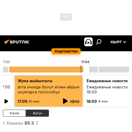
КЫРГ
Кыргызстан
17:00
17:54
Жума жыйынтыгы
Ежедневные новости
17:00
апта ичинде болуп өткөн айрым
Ежедневные новости. 
окуяларга токтолобуз
18:00
эфир
17:05
18:00
51 мин
6 мин
Кечээ
Бүгүн
г. Бишкек
89.3