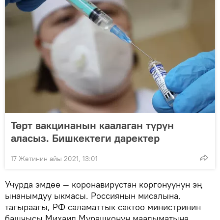
Төрт вакцинанын каалаган түрүн
аласыз. Бишкектеги даректер
17 Жетинин айы 2021, 13:01
Учурда эмдөө — коронавирустан коргонуунун эң
ынанымдуу ыкмасы. Россиянын мисалына,
тагыраагы, РФ саламаттык сактоо министринин
башчысы Михаил Мурашконун маалыматына