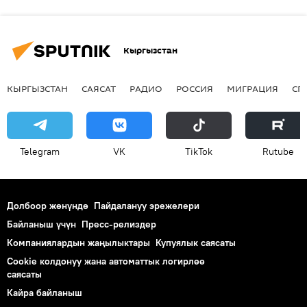
Кыргызстан
КЫРГЫЗСТАН
САЯСАТ
РАДИО
РОССИЯ
МИГРАЦИЯ
СП
Telegram
VK
ТikТоk
Rutube
Долбоор жөнүндө
Пайдалануу эрежелери
Байланыш үчүн
Пресс-релиздер
Компаниялардын жаңылыктары
Купуялык саясаты
Cookie колдонуу жана автоматтык логирлөө
саясаты
Кайра байланыш