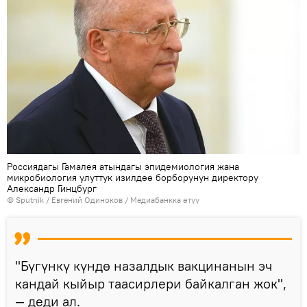
Россиядагы Гамалея атындагы эпидемиология жана
микробиология улуттук изилдөө борборунун директору
Александр Гинцбург
©
Sputnik
/ Евгений Одиноков
/
Медиабанкка өтүү
"Бүгүнкү күндө назалдык вакцинанын эч
кандай кыйыр таасирлери байкалган жок",
— деди ал.