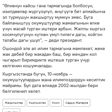
"Өлкөнүн кайсы гана тармагында болбосун,
изилдөөлөр жүргүзүлүп, өнүгүүгө бет алмайынча
эл турмушун жакшыртуу мүмкүн эмес. Буга
байланыштуу окумуштуулар жамаатынын өлкө
үчүн жасай турган иштери арбын. Жалпы кыргыз
коомчулугунун күткөн үмүт-тилеги дагы, койгон
талабы дагы ушул", — деди президент.
Ошондой эле ал илим тармагына мамлекет, жеке
жак дебей бир жакадан баш, бир жеңден кол
чыгарып биримдикте иштеше турган учур
келгенин кошумчалады.
Кыргызстанда бүгүн, 10-ноябрь —
окумуштуулардын жана илимпоздордун кесиптик
майрамы. Бул дата өлкөдө 2002-жылдан бери
белгиленип келет.
Жаңылыктар
Кыргызстан
Коом
Садыр Жапаров