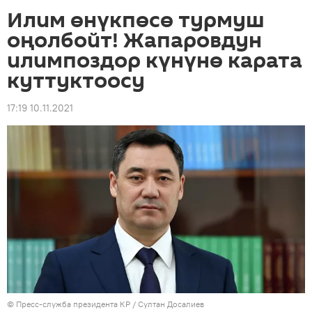
Илим өнүкпөсө турмуш
оңолбойт! Жапаровдун
илимпоздор күнүнө карата
куттуктоосу
17:19 10.11.2021
©
Пресс-служба президента КР / Султан Досалиев