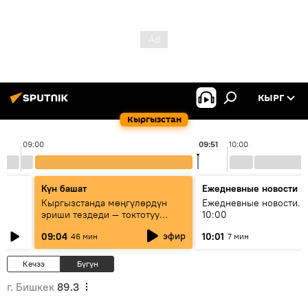
КЫРГ
Кыргызстан
09:00
09:51
10:00
Күн башат
Ежедневные новости
Кыргызстанда мөңгүлөрдүн
Ежедневные новости. 
эриши тездеди — токтотуу
10:00
мүмкүн эмеспи?
эфир
09:04
10:01
46 мин
7 мин
Кечээ
Бүгүн
г. Бишкек
89.3