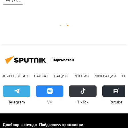
куттуктоо
Кыргызстан
КЫРГЫЗСТАН
САЯСАТ
РАДИО
РОССИЯ
МИГРАЦИЯ
СП
Telegram
VK
ТikТоk
Rutube
Долбоор жөнүндө
Пайдалануу эрежелери