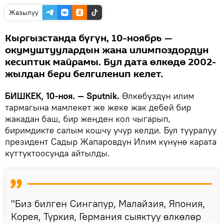
Жазылуу
Кыргызстанда бүгүн, 10-ноябрь —
окумуштуулардын жана илимпоздордун
кесиптик майрамы. Бул дата өлкөдө 2002-
жылдан бери белгиленип келет.
БИШКЕК, 10-ноя. — Sputnik.
Өлкөбүздүн илим
тармагына мамлекет же жеке жак дебей бир
жакадан баш, бир жеңден кол чыгарып,
биримдикте салым кошчу учур келди. Бул тууралуу
президент Садыр Жапаровдун Илим күнүнө карата
куттуктоосунда айтылды.
"Биз билген Сингапур, Малайзия, Япония,
Корея, Түркия, Германия сыяктуу өлкөлөр