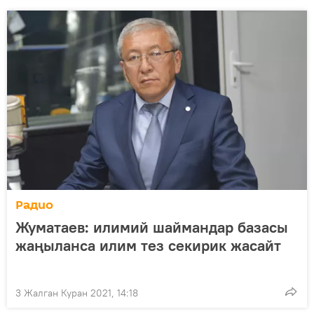
Радио
Жуматаев: илимий шаймандар базасы
жаңыланса илим тез секирик жасайт
3 Жалган Куран 2021, 14:18