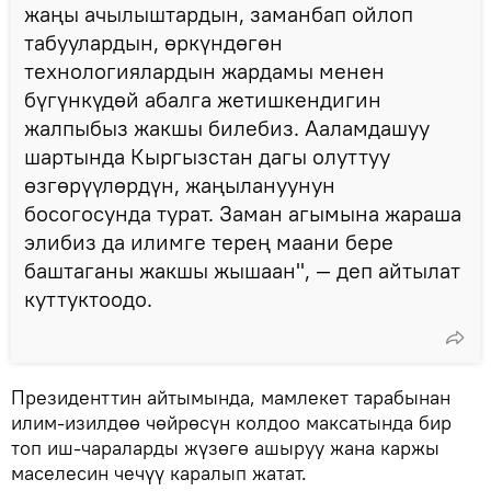
жаңы ачылыштардын, заманбап ойлоп
табуулардын, өркүндөгөн
технологиялардын жардамы менен
бүгүнкүдөй абалга жетишкендигин
жалпыбыз жакшы билебиз. Ааламдашуу
шартында Кыргызстан дагы олуттуу
өзгөрүүлөрдүн, жаңылануунун
босогосунда турат. Заман агымына жараша
элибиз да илимге терең маани бере
баштаганы жакшы жышаан", — деп айтылат
куттуктоодо.
Президенттин айтымында, мамлекет тарабынан
илим-изилдөө чөйрөсүн колдоо максатында бир
топ иш-чараларды жүзөгө ашыруу жана каржы
маселесин чечүү каралып жатат.