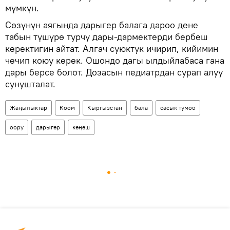
мүмкүн.
Сөзүнүн аягында дарыгер балага дароо дене
табын түшүрө турчу дары-дармектерди бербеш
керектигин айтат. Алгач суюктук ичирип, кийимин
чечип коюу керек. Ошондо дагы ылдыйлабаса гана
дары берсе болот. Дозасын педиатрдан сурап алуу
сунушталат.
Жаңылыктар
Коом
Кыргызстан
бала
сасык тумоо
оору
дарыгер
кеңеш