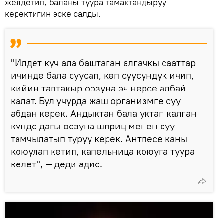
желдетип, баланы туура тамактандыруу
керектигин эске салды.
"Илдет күч ала баштаган алгачкы сааттар
ичинде бала суусап, көп суусундук ичип,
кийин таптакыр оозуна эч нерсе албай
калат. Бул учурда жаш организмге суу
абдан керек. Андыктан бала уктап калган
күндө дагы оозуна шприц менен суу
тамчылатып туруу керек. Антпесе каны
коюулап кетип, капельница коюуга туура
келет", — деди адис.