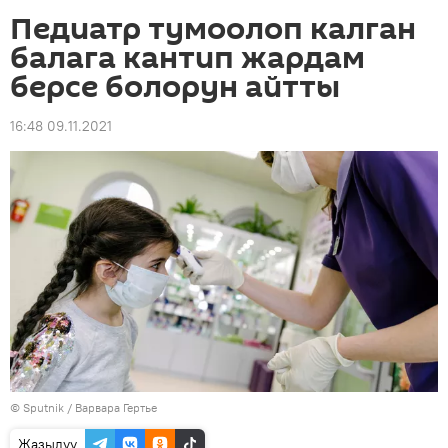
Педиатр тумоолоп калган
балага кантип жардам
берсе болорун айтты
16:48 09.11.2021
©
Sputnik
/ Варвара Гертье
Жазылуу