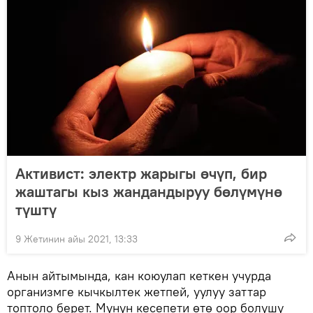
Активист: электр жарыгы өчүп, бир
жаштагы кыз жандандыруу бөлүмүнө
түштү
9 Жетинин айы 2021, 13:33
Анын айтымында, кан коюулап кеткен учурда
организмге кычкылтек жетпей, уулуу заттар
топтоло берет. Мунун кесепети өтө оор болушу