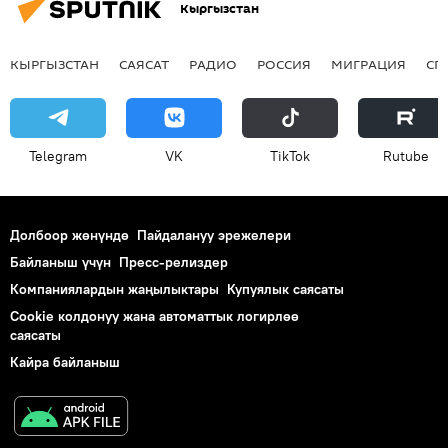
Кыргызстан
КЫРГЫЗСТАН
САЯСАТ
РАДИО
РОССИЯ
МИГРАЦИЯ
СП
Telegram
VK
ТikТоk
Rutube
Долбоор жөнүндө
Пайдалануу эрежелери
Байланыш үчүн
Пресс-релиздер
Компаниялардын жаңылыктары
Купуялык саясаты
Cookie колдонуу жана автоматтык логирлөө
саясаты
Кайра байланыш