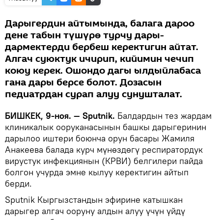
Дарыгердин айтымында, балага дароо
дене табын түшүрө турчу дары-
дармектерди бербеш керектигин айтат.
Алгач суюктук ичирип, кийимин чечип
коюу керек. Ошондо дагы ылдыйлабаса
гана дары берсе болот. Дозасын
педиатрдан сурап алуу сунушталат.
БИШКЕК, 9-ноя. — Sputnik.
Балдардын тез жардам
клиникалык ооруканасынын башкы дарыгеринин
дарылоо иштери боюнча орун басары Жамиля
Анакеева балада курч мүнөздөгү респиратордук
вирустук инфекциянын (КРВИ) белгилери пайда
болгон учурда эмне кылуу керектигин айтып
берди.
Sputnik Кыргызстандын эфирине катышкан
дарыгер алгач ооруну алдын алуу үчүн үйдү