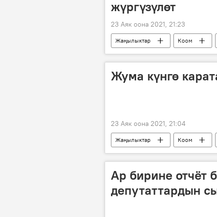
жүргүзүлөт
23 Аяк оона 2021, 21:23
Жаңылыктар
Коом
элчилик
паспорт
д
Жума күнгө карат
23 Аяк оона 2021, 21:04
Жаңылыктар
Коом
Ар бирине отчёт 
депутаттардын с