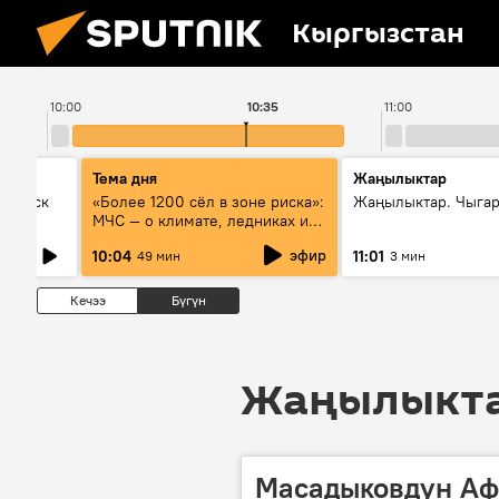
Кыргызстан
10:00
10:35
11:00
Тема дня
Жаңылыктар
Выпуск
«Более 1200 сёл в зоне риска»:
Жаңылыктар. Чыгар
МЧС — о климате, ледниках и
системе оповещения
эфир
10:04
11:01
49 мин
3 мин
населения
Кечээ
Бүгүн
Жаңылыктар
Масадыковдун Аф