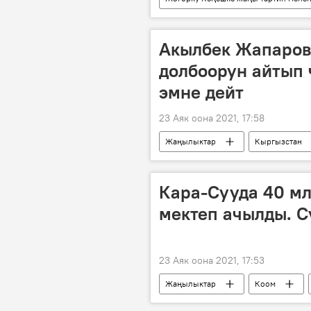
шайлоо
бюллетень
Акылбек Жапаров 
долбоорун айтып 
эмне дейт
23 Аяк оона 2021, 17:58
Жаңылыктар
Кыргызстан
Улуттук банк
комментарий
Кара-Сууда 40 мл
мектеп ачылды. С
23 Аяк оона 2021, 17:53
Жаңылыктар
Коом