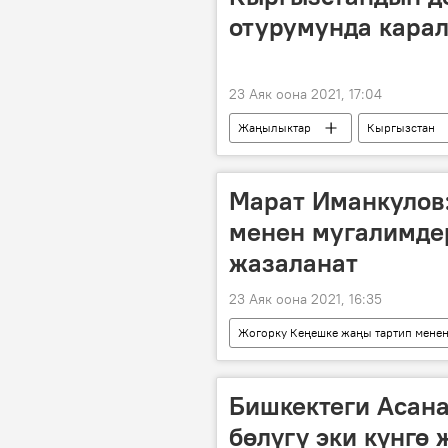
отурумунда кара
23 Аяк оона 2021, 17:04
Жаңылыктар
Кыргызстан
Евразиялык экономикалык биримди
ЕАЭБдеги Кыргызстан
Марат Иманкулов
менен мугалимде
жазаланат
23 Аяк оона 2021, 16:35
Жогорку Кеңешке жаңы тартип мене
Жаңылыктар
Кыргызстан
Марат Иманкулов
даярдык
Бишкектеги Асана
бөлүгү эки күнгө