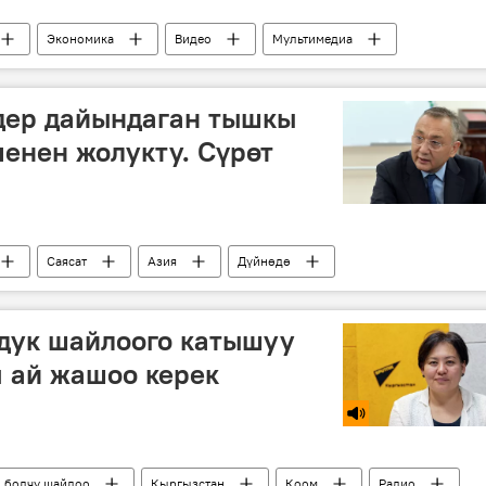
Экономика
Видео
Мультимедиа
Самат Исабеков
Аккулу Бердиев
алтын
дер дайындаган тышкы
енен жолукту. Сүрөт
Саясат
Азия
Дүйнөдө
дыков
жолугушуу
гдук шайлоого катышуу
ч ай жашоо керек
н болчу шайлоо
Кыргызстан
Коом
Радио