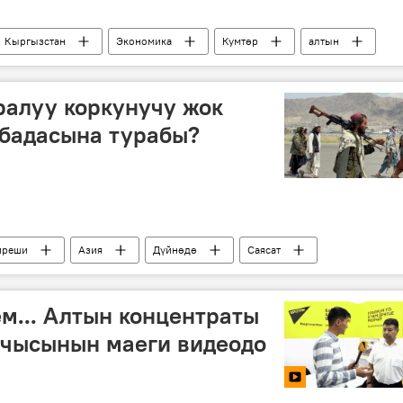
Кыргызстан
Экономика
Кумтөр
алтын
ралуу коркунучу жок
 убадасына турабы?
иреши
Азия
Дүйнөдө
Саясат
мылы
ЖККУ
ШКУ
Тажикстан
умнисттер
Жаңылыктар
м... Алтын концентраты
чысынын маеги видеодо