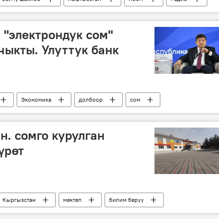
Айнура Усупбекова
Саясат
"электрондук сом"
чыкты. Улуттук банк
Экономика
долбоор
сом
Акылбек Жапаров
н. сомго курулган
үрөт
Кыргызстан
мектеп
билим берүү