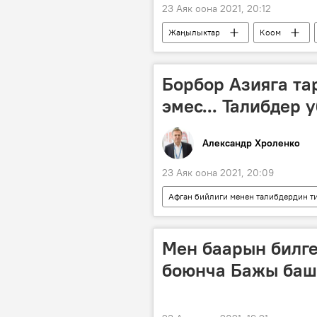
23 Аяк оона 2021, 20:12
Жаңылыктар
Коом
депутат
кайрылуу
Борбор Азияга та
эмес... Талибдер
Александр Хроленко
23 Аяк оона 2021, 20:09
Афган бийлиги менен талибдердин т
Афганистан
"Талибан" кый
Аскер
чек ара
Кол
Мен баарын билге
боюнча Бажы баш