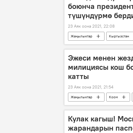
боюнча президен
түшүндүрмө берд
23 Аяк оона 2021, 22:08
Жаңылыктар
Кыргызстан
Эжеси менен жезд
милициясы кош бо
катты
23 Аяк оона 2021, 21:54
Жаңылыктар
Коом
кош бойлуу
келин
Кулак кагыш! Мос
жарандарын пасп