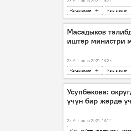
23 Аяк оона 2021, 19:21
Жаңылыктар
Кыргызстан
Мамлекеттик бажы кызматы
Масадыков талиб
иштер министри м
23 Аяк оона 2021, 18:33
Жаңылыктар
Кыргызстан
Афганистан
Таалатбек Маса
Усупбекова: окру
үчүн бир жерде ү
23 Аяк оона 2021, 18:12
Жогорку Кеңешке жаңы тартип мене