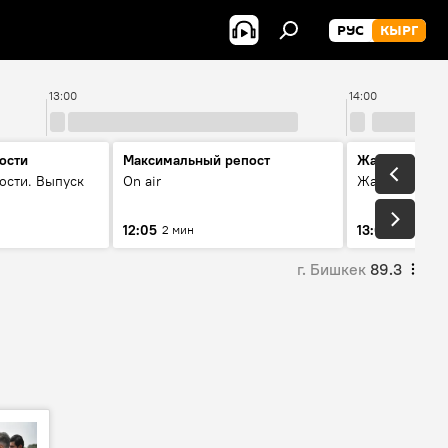
РУС
КЫРГ
13:00
14:00
ости
Максимальный репост
Жаңылыктар
ости. Выпуск
On air
Жаңылыктар.
12:05
13:01
2 мин
3 мин
г. Бишкек
89.3