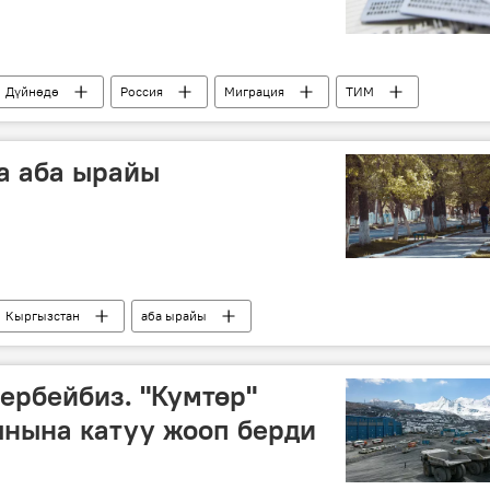
Дүйнөдө
Россия
Миграция
ТИМ
окумент
Кыргызстан
а аба ырайы
Кыргызстан
аба ырайы
бербейбиз. "Кумтөр"
ынына катуу жооп берди