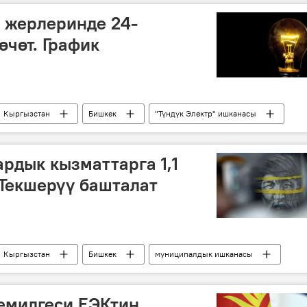
 жерлеринде 24-
өчөт. График
Кыргызстан
Бишкек
"Түндүк Электр" ишканасы
рдык кызматтарга 1,1
 Текшерүү башталат
Кыргызстан
Бишкек
муниципалдык ишканасы
емилгеси ЕЭКтин