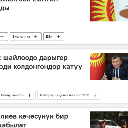
лды
Экономика
ЕЭК
к
демилге
сыноо
навигациялык пломба
: шайлоодо дарыгер
рди колдонгондор катуу
н болчу шайлоо
Жогорку Кеңешке шайлоо 2021
Саясат
Жогорку Кеңеш
шайлоо
лиев көчөсүнүн бир
 жабылат