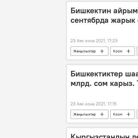
Бишкектин айрым
сентябрда жарык 
23 Аяк оона 2021, 17:23
Жаңылыктар
Коом
жарык берүү
өчүрүү
Бишкектиктер шаа
млрд. сом карыз.
23 Аяк оона 2021, 17:15
Жаңылыктар
Коом
дебитордук карыз
Кыргызстандын д