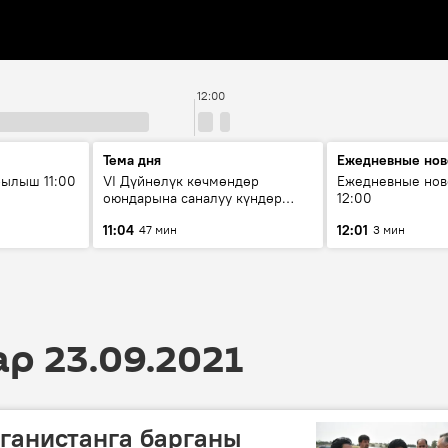
12:00
Тема дня
Ежедневные нов
ылыш 11:00
VI Дүйнөлүк көчмөндөр
Ежедневные нов
оюндарына саналуу күндөр
12:00
калды: даярдык иштери кайсы
11:04
12:01
47 мин
3 мин
этапка жетти?
 23.09.2021
ганистанга барганы