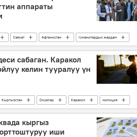
ттин аппараты
и
Саясат
Афганистан
гуманитардык жардам
еси сабаган. Каракол
йлуу келин тууралуу үн
Кыргызстан
Окуялар
Каракол
милиция
арыз
квада кыргыз
орттоштуруу иши