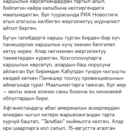
каршылык көрсөткөндөрдөн тартып алып,
бийлигин кайра калыбына келтиргендиги
маалымдалган. Бул туурасында РИА Новостиге
атын атагысы келбеген жергиликтүү журналист
айтып берген.
Бүгүн талибдерге каршы турган бирден-бир күч
панжшерлик каршылык күчү экенин белгилеп
кетүү керек. Алар негизинен жергиликтүү
тажиктерден куралган. Козголоңчуларга
каршылык көрсөтүп, алардын баш оорусуна
айланган бул биримдик Кабулдан түндүк-чыгышты
көздөй кеткен Панжшер тоолуу провинциясынын
аймагында турат. Маалыматтарга таянсак, бул жер
— аянты жана элинин саны боюнча эң кичинекей
облустардын бири.
Афганистандагы абал америкалык аскерлердин
өлкөдөн чыгып кетери жарыялангандан тарта
курчуй баштап, "Талибан" кыймылга келген. Алар
ири шаарларга кол салып, 15-августта аталган