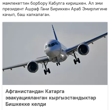
мамлекеттин борбору Кабулга киришкен. Ал эми
президент Ашраф Гани Бириккен Араб Эмирлигине
качып, баш калкалаган.
Афганистандан Катарга
эвакуацияланган кыргызстандыктар
Бишкекке келди