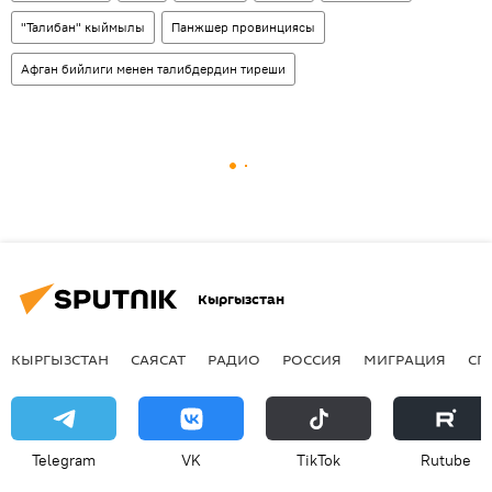
"Талибан" кыймылы
Панжшер провинциясы
Афган бийлиги менен талибдердин тиреши
Кыргызстан
КЫРГЫЗСТАН
САЯСАТ
РАДИО
РОССИЯ
МИГРАЦИЯ
СП
Telegram
VK
ТikТоk
Rutube