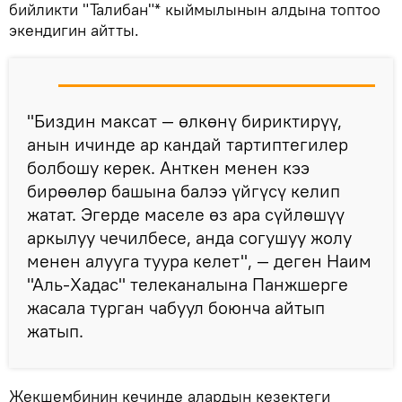
бийликти "Талибан"* кыймылынын алдына топтоо
экендигин айтты.
"Биздин максат — өлкөнү бириктирүү,
анын ичинде ар кандай тартиптегилер
болбошу керек. Анткен менен кээ
бирөөлөр башына балээ үйгүсү келип
жатат. Эгерде маселе өз ара сүйлөшүү
аркылуу чечилбесе, анда согушуу жолу
менен алууга туура келет", — деген Наим
"Аль-Хадас" телеканалына Панжшерге
жасала турган чабуул боюнча айтып
жатып.
Жекшембинин кечинде алардын кезектеги