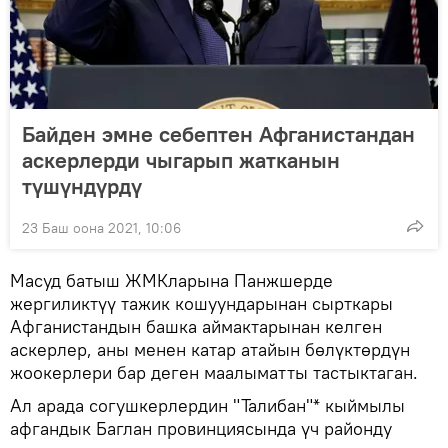
Байден эмне себептен Афганистандан
аскерлерди чыгарып жатканын
түшүндүрдү
23 Баш оона 2021, 10:06
Масуд батыш ЖМКларына Панжшерде
жергиликтүү тажик кошуундарынан сырткары
Афганистандын башка аймактарынан келген
аскерлер, аны менен катар атайын бөлүктөрдүн
жоокерлери бар деген маалыматты тастыктаган.
Ал арада согушкерлердин "Талибан"* кыймылы
афгандык Баглан провинциясында үч районду