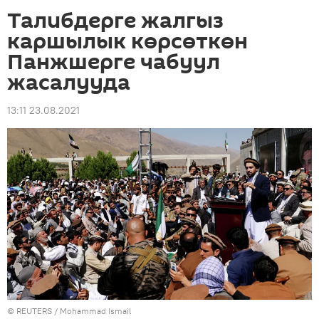
Талибдерге жалгыз
каршылык көрсөткөн
Панжшерге чабуул
жасалууда
13:11 23.08.2021
©
REUTERS
/ Mohammad Ismail