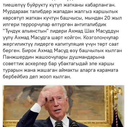
тиешелүү буйрукту күтүп жатканы кабарланган.
Мурдараак талибдер жападан жалгыз каршылык
көрсөтүп жаткан күчтүн башчысы, мындан 20 жыл
илгери террорчулар өлтүргөн антиталибдик
"Түндүк альянстын" лидери Ахмад Шах Масуддун
уулу Ахмад Масудга шарт койгон. Козголоңчулар
жергиликтүү лидерге капитуляция үчүн төрт саат
берген. Бирок Ахмад Масуд өзү башчылык кылган
Панжшердин жашоочулары душмандарына
советтик аскерлер бар убактагыдай эле каршы
турарын жана жашаган аймакты аларга карамата
бербейбиз деп жооп кылган.