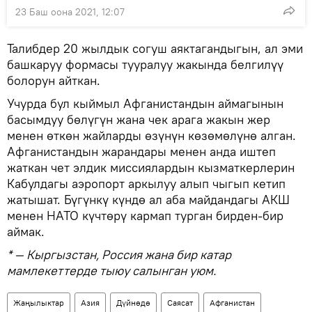
23 Баш оона 2021, 12:07
Талибдер 20 жылдык согуш аяктагандыгын, ал эми
башкаруу формасы тууралуу жакында белгилүү
болорун айткан.
Учурда бул кыймыл Афганистандын аймагынын
басымдуу бөлүгүн жана чек арага жакын жер
менен өткөн жайларды өзүнүн көзөмөлүнө алган.
Афганистандын жарандары менен анда иштеп
жаткан чет элдик миссиялардын кызматкерлерин
Кабулдагы аэропорт аркылуу алып чыгып кетип
жатышат. Бүгүнкү күндө ал аба майдандагы АКШ
менен НАТО күчтөрү кармап турган бирден-бир
аймак.
* — Кыргызстан, Россия жана бир катар
мамлекеттерде тыюу салынган уюм.
Жаңылыктар
Азия
Дүйнөдө
Саясат
Афганистан