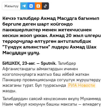
Жазылуу
Кечээ талибдер Ахмад Масудга багынып
бергиле деген шарт койгондо
панжшерликтер менен жетекчисинен
кескин жооп уккан. Ахмад 20 жыл илгери
террорчулар өлтүргөн антиталибдик
"Түндүк альянстын" лидери Ахмад Шах
Масуддун уулу.
БИШКЕК, 23-авг. — Sputnik.
Талибдер
Афганистандагы аймактардын ичинен
козголоңчуларга жалгыз баш ийбей жаткан
Панжшер провинциясында согуштук жүрүштөрдү
жасаганы турат. Бул туурасында
РИА Новости
жазды.
Талибдердин саясий кеңсесинин өкүлү Мухаммед
Наим чабуул коюунун башкы максаты — өлкөдөгү