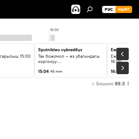
РУС
КЫРГ
16:00
Sputnikteн сүйлөйбүз
Ежедневные 
гарылыш 15:00
Так божомол — өз убагындагы
Ежедневные н
коргонуу:
16:00
гидрометеорологиялык кызмат
15:04
16:01
45 мин
3 мин
кантип өркүндөтүлүүдө
г. Бишкек
89.3