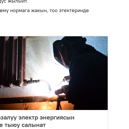
дус жылыйт.
мү нормага жакын, тоо этектеринде
залуу электр энергиясын
е тыюу салынат