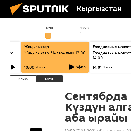
Кыргызстан
13:00
13:23
Жаңылыктар
Ежедневные новос
Выпуск
Жаңылыктар. Чыгарылыш 13:00
Ежедневные новост
14:00
эфир
13:00
14:01
4 мин
3 мин
Кечээ
Бүгүн
Сентябрда 
Күздүн алг
аба ырайы
10:59 17.08.2021
(Жаңыртылды:
22