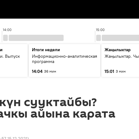
14:00
15:00
ти
Итоги недели
Жаңылыктар
и. Выпуск
Информационно-аналитическая
Жаңылыктар. Чы
программа
14:04
15:01
36 мин
3 мин
күн сууктайбы?
ачкы айына карата
:57 15.12.2021
)