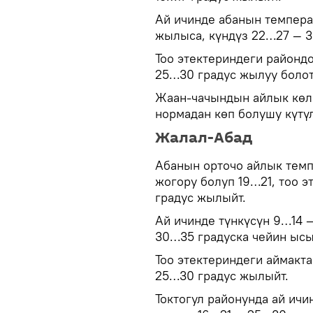
Ай ичинде абанын темпера
жылыса, күндүз 22…27 — 3
Тоо этектериндеги райондо
25…30 градус жылуу болот
Жаан-чачындын айлык көлө
нормадан көп болушу күтүл
Жалал-Абад
Абанын орточо айлык темп
жогору болуп 19…21, тоо 
градус жылыйт.
Ай ичинде түнкүсүн 9…14 
30…35 градуска чейин ысы
Тоо этектериндеги аймакта
25…30 градус жылыйт.
Токтогул районунда ай ичи