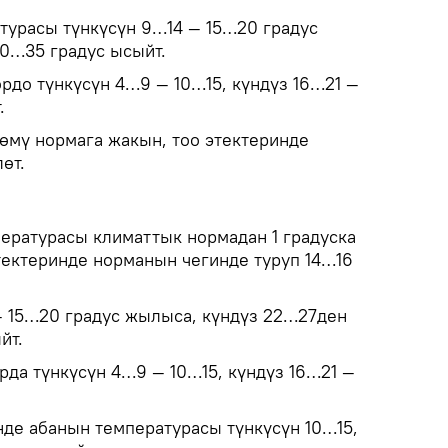
турасы түнкүсүн 9…14 — 15…20 градус
0…35 градус ысыйт.
рдо түнкүсүн 4…9 — 10…15, күндүз 16…21 —
.
мү нормага жакын, тоо этектеринде
өт.
ературасы климаттык нормадан 1 градуска
этектеринде норманын чегинде туруп 14…16
— 15…20 градус жылыса, күндүз 22…27ден
йт.
рда түнкүсүн 4…9 — 10…15, күндүз 16…21 —
нде абанын температурасы түнкүсүн 10…15,