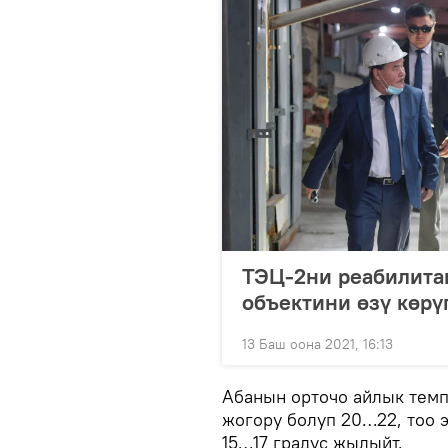
ТЭЦ-2ни реабилита
объектини өзү көрү
13 Баш оона 2021, 16:13
Абанын орточо айлык темп
жогору болуп 20…22, тоо 
15…17 градус жылыйт.