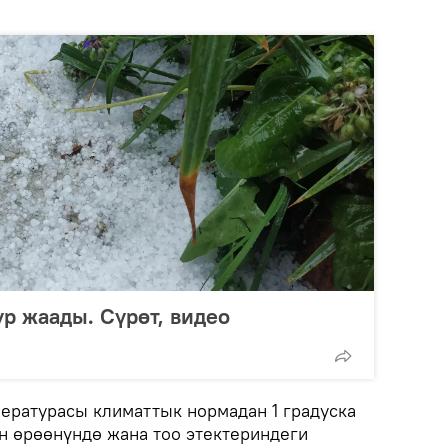
р жаады. Сүрөт, видео
ературасы климаттык нормадан 1 градуска
н өрөөнүндө жана тоо этектериндеги