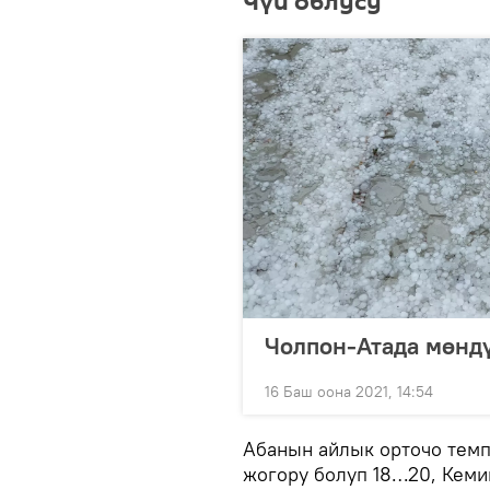
Чүй облусу
Чолпон-Атада мөндү
16 Баш оона 2021, 14:54
Абанын айлык орточо темп
жогору болуп 18…20, Кеми