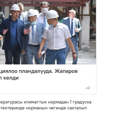
циялоо пландалууда. Жапаров
п келди
ературасы климаттык нормадан 1 градуска
этектеринде норманын чегинде сакталып