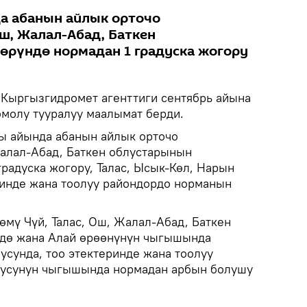
а абанын айлык орточо
ш, Жалал-Абад, Баткен
өрүндө нормадан 1 градуска жогору
Кыргызгидромет агенттиги сентябрь айына
молу тууралуу маалымат берди.
кы айында абанын айлык орточо
алал-Абад, Баткен облустарынын
радуска жогору, Талас, Ысык-Көл, Нарын
ринде жана тоолуу райондордо норманын
мү Чүй, Талас, Ош, Жалал-Абад, Баткен
дө жана Алай өрөөнүнүн чыгышында
усунда, тоо этектеринде жана тоолуу
лусунун чыгышында нормадан арбын болушу