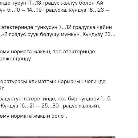
нде туруп 11…13 градус жылуу болот. Ай
үн 5…10 — 14…19 градуска, күндүз 18…23 —
 этектеринде түнкүсүн 7…12 градуска чейин
…-2 градус суук болушу мүмкүн. Күндүзү 23…
.
мү нормага жакын, тоо этектеринде
болжолдонду.
пературасы климаттык норманын чегинде
т.
радустун тегерегинде, кээ бир түндөрү 1…6
. Күндүз 16…21 — 25…30 градус жылыйт.
өмү нормага жакын болот.