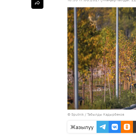
©
Sputnik / Табылды Кадырбеков
Жазылуу