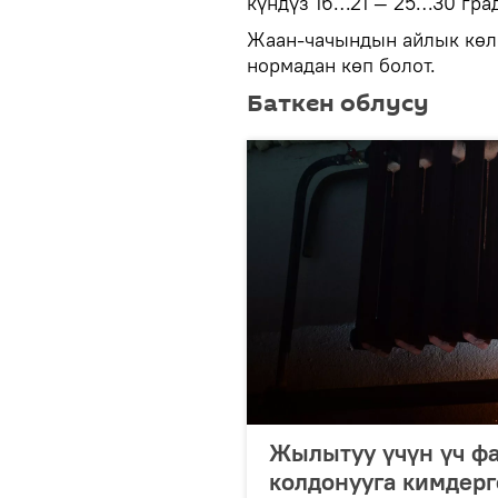
күндүз 16…21 — 25…30 гра
Жаан-чачындын айлык көлө
нормадан көп болот.
Баткен облусу
Жылытуу үчүн үч фа
колдонууга кимдерг