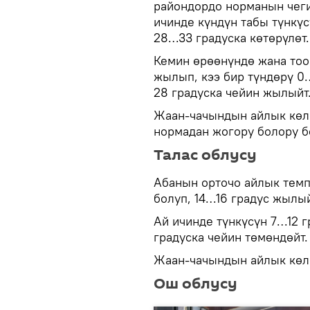
райондордо норманын чеги
ичинде күндүн табы түнкүс
28…33 градуска көтөрүлөт.
Кемин өрөөнүндө жана тоо
жылып, кээ бир түндөрү 0
28 градуска чейин жылыйт
Жаан-чачындын айлык көлө
нормадан жогору болору 
Талас облусу
Абанын орточо айлык тем
болуп, 14…16 градус жылый
Ай ичинде түнкүсүн 7…12 г
градуска чейин төмөндөйт
Жаан-чачындын айлык көл
Ош облусу