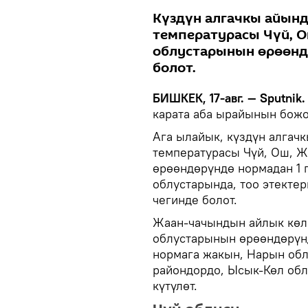
Күздүн алгачкы айынд
температурасы Чүй, О
облустарынын өрөөнд
болот.
БИШКЕК, 17-авг. — Sputnik.
карата аба ырайынын божо
Ага ылайык, күздүн алгач
температурасы Чүй, Ош, Ж
өрөөндөрүндө нормадан 1 г
облустарында, тоо этекте
чегинде болот.
Жаан-чачындын айлык көлө
облустарынын өрөөндөрүн
нормага жакын, Нарын обл
райондордо, Ысык-Көл об
күтүлөт.