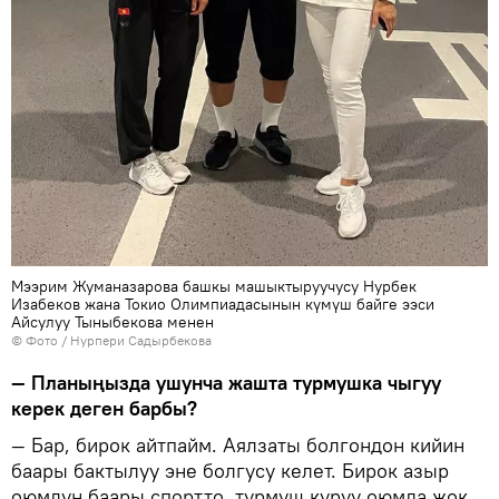
Мээрим Жуманазарова башкы машыктыруучусу Нурбек
Изабеков жана Токио Олимпиадасынын күмүш байге ээси
Айсулуу Тыныбекова менен
© Фото / Нурпери Садырбекова
— Планыңызда ушунча жашта турмушка чыгуу
керек деген барбы?
— Бар, бирок айтпайм. Аялзаты болгондон кийин
баары бактылуу эне болгусу келет. Бирок азыр
оюмдун баары спортто, турмуш куруу оюмда жок.