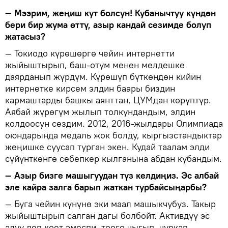
— Мээрим, жеңиш кут болсун! Кубанычтуу күндөн
бери бир жума өттү, азыр кандай сезимде болуп
жатасыз?
— Токиодо күрөшөргө чейин интернетти
жыйыштырып, баш-отум менен мелдешке
даярданып жүрдүм. Күрөшүп бүткөндөн кийин
интернетке кирсем элдин баары биздин
кармаштарды башкы аянттан, ЦУМдан көрүптүр.
Аябай жүрөгүм жылып толкундандым, элдин
колдоосун сездим. 2012, 2016-жылдары Олимпиада
оюндарында медаль жок болду, кыргызстандыктар
жеңишке суусап турган экен. Кудай таалам элди
сүйүнткөнгө себепкер кылганына абдан кубандым.
— Азыр бизге машыгуудан түз келдиңиз. Эс албай
эле кайра залга барып жаткан турбайсыңарбы?
— Буга чейин күнүнө эки маал машыкчубуз. Такыр
жыйыштырып салган дагы болбойт. Активдүү эс
алуу деп коет эмеспи, тоого чыгып, чуркап,