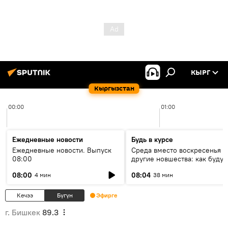
КЫРГ
Кыргызстан
00:00
01:00
Ежедневные новости
Будь в курсе
Ежедневные новости. Выпуск
Среда вместо воскресенья и
08:00
другие новшества: как будут
проходить выборы в КР?
08:00
08:04
4 мин
38 мин
Кечээ
Бүгүн
Эфирге
г. Бишкек
89.3