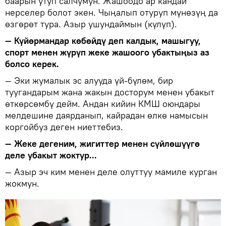
баарын утуп салчумун. Жашоодо ар кандай
нерселер болот экен. Чыңалып отуруп мүнөзүң да
өзгөрөт тура. Азыр ушундаймын (күлүп).
— Күйөрмандар көбөйдү деп калдык, машыгуу,
спорт менен жүрүп жеке жашоого убактыңыз аз
болсо керек.
— Эки жумалык эс алууда үй-бүлөм, бир
туугандарым жана жакын досторум менен убакыт
өткөрсөмбү дейм. Андан кийин КМШ оюндары
мелдешине даярданып, кайрадан өлкө намысын
коргойбуз деген ниеттебиз.
— Жеке дегеним, жигиттер менен сүйлөшүүгө
деле убакыт жоктур...
— Азыр эч ким менен деле олуттуу мамиле курган
жокмун.