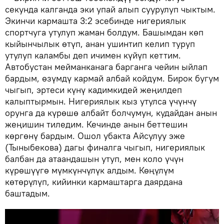
секунда калганда эки упай алып суурулуп чыктым.
Экинчи кармашта 3:2 эсебинде нигериялык
спортчуга утулуп жаман болдум. Башымдан көп
кыйынчылык өтүп, анан ушинтип келип туруп
утулуп каламбы деп ичимен күйүп кеттим.
Автобустан мейманканага барганга чейин ыйлап
бардым, өзүмдү кармай албай койдум. Бирок бугум
чыгып, эртеси күнү кадимкидей жеңилдеп
калыптырмын. Нигериялык кыз утулса үчүнчү
орунга да күрөшө албайт болчумун, кудайдан анын
жеңишин тиледим. Кечинде анын беттешин
көргөнү бардым. Ошол убакта Айсулуу эже
(Тыныбекова) дагы финалга чыгып, нигериялык
балбан да атаандашын утуп, мен коло үчүн
күрөшүүгө мүмкүнчүлүк алдым. Көңүлүм
көтөрүлүп, кийинки кармаштарга даярдана
баштадым.