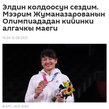
Элдин колдоосун сездим.
Мээрим Жуманазарованын
Олимпиададан кийинки
алгачкы маеги
13:24 12.08.2021
©
AFP
/ JACK GUEZ