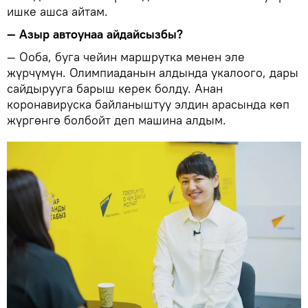
ишке ашса айтам.
— Азыр автоунаа айдайсызбы?
— Ооба, буга чейин маршрутка менен эле
жүрчүмүн. Олимпиаданын алдында укалоого, дары
сайдырууга барыш керек болду. Анан
коронавируска байланыштуу элдин арасында көп
жүргөнгө болбойт деп машина алдым.