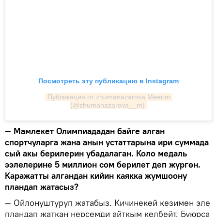
Посмотреть эту публикацию в Instagram
Публикация от zhumanazarova Meerim 
(@zhumanazarova__m)
— Мамлекет Олимпиададан байге алган
спортчуларга жана анын устаттарына ири суммада
сый акы берилерин убадалаган. Коло медаль
ээлелерине 5 миллион сом берилет деп жүргөн.
Каражатты алгандан кийин каякка жумшоону
пландап жатасыз?
— Ойлонуштуруп жатабыз. Кичинекей кезимен эле
пландап жаткан нерсемди айткым келбейт. Буюрса