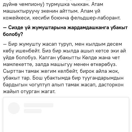
дүйнө чемпиону) турмушка чыккан. Атам
машыктыруучу экенин айттым. Апам үй
кожейкеси, кесиби боюнча фельдшер-лаборант.
— Сизде үй жумуштарына жардамдашканга убакыт
болобу?
— Бир жумушту жасап туруп, мен кылдым десем
көбү ишенбейт. Биз бир жылда ашып кетсе эки ай
үйдө болобуз. Калган убакытты Көлдө жана чет
мамлекетте, залда машыгуу менен өткөрөбүз.
Сырттан тамак жегим келбейт, бирок айла жок,
убакыт тар. Бош убактымда бир туугандарымдын
бардыгын чогултуп алып тамак жасап, дасторкон
жайып отурган жагат.