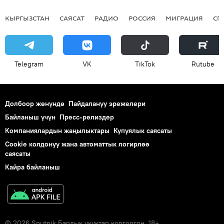
КЫРГЫЗСТАН
САЯСАТ
РАДИО
РОССИЯ
МИГРАЦИЯ
СП
Telegram
VK
ТikТоk
Rutube
Долбоор жөнүндө
Пайдалануу эрежелери
Байланыш үчүн
Пресс-релиздер
Компаниялардын жаңылыктары
Купуялык саясаты
Cookie колдонуу жана автоматтык логирлөө
саясаты
Кайра байланыш
© 2026 Sputnik Бардык укуктар корголгон. 18+