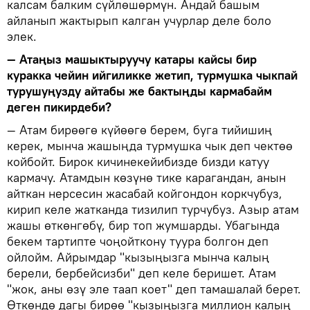
калсам балким сүйлөшөрмүн. Андай башым
айланып жактырып калган учурлар деле боло
элек.
— Атаңыз машыктыруучу катары кайсы бир
куракка чейин ийгиликке жетип, турмушка чыкпай
турушуңузду айтабы же бактыңды кармабайм
деген пикирдеби?
— Атам бирөөгө күйөөгө берем, буга тийишиң
керек, мынча жашыңда турмушка чык деп чектөө
койбойт. Бирок кичинекейибизде бизди катуу
кармачу. Атамдын көзүнө тике карагандан, анын
айткан нерсесин жасабай койгондон коркчубуз,
кирип келе жатканда тизилип турчубуз. Азыр атам
жашы өткөнгөбү, бир топ жумшарды. Убагында
бекем тартипте чоңойткону туура болгон деп
ойлойм. Айрымдар "кызыңызга мынча калың
берели, бербейсизби" деп келе беришет. Атам
"жок, аны өзү эле таап коет" деп тамашалай берет.
Өткөндө дагы бирөө "кызыңызга миллион калың