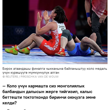
Бирок атаандашы финалга чыкканына байланыштуу коло медаль
үчүн күрөшүүгө мүмкүнчүлүк алган
©
REUTERS
/ PIROSCHKA VAN DE WOUW
— Коло үчүн кармашта сиз монголиялык
балбандын далысын жерге тийгизип, калыс
беттешти токтоткондо биринчи оюңузга эмне
келди?