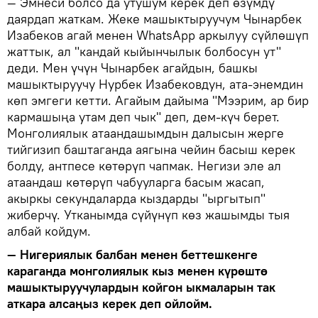
— Эмнеси болсо да утушум керек деп өзүмдү
даярдап жаткам. Жеке машыктыруучум Чынарбек
Изабеков агай менен WhatsApp аркылуу сүйлөшүп
жаттык, ал "кандай кыйынчылык болбосун ут"
деди. Мен үчүн Чынарбек агайдын, башкы
машыктыруучу Нурбек Изабековдун, ата-энемдин
көп эмгеги кетти. Агайым дайыма "Мээрим, ар бир
кармашыңа утам деп чык" деп, дем-күч берет.
Монголиялык атаандашымдын далысын жерге
тийгизип баштаганда аягына чейин басыш керек
болду, антпесе көтөрүп чапмак. Негизи эле ал
атаандаш көтөрүп чабууларга басым жасап,
акыркы секундаларда кыздарды "ыргытып"
жиберчү. Утканымда сүйүнүп көз жашымды тыя
албай койдум.
— Нигериялык балбан менен беттешкенге
караганда монголиялык кыз менен күрөштө
машыктыруучулардын койгон ыкмаларын так
аткара алсаңыз керек деп ойлойм.