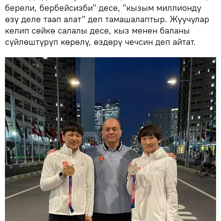
берели, бербейсизби" десе, "кызым миллионду
өзү деле таап алат" деп тамашалаптыр. Жуучулар
келип сөйкө салалы десе, кыз менен баланы
сүйлөштүрүп көрөлү, өздөрү чечсин деп айтат.