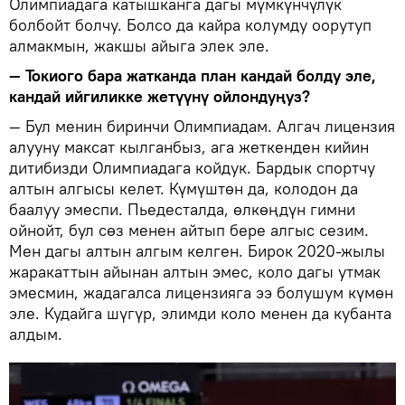
Олимпиадага катышканга дагы мүмкүнчүлүк
болбойт болчу. Болсо да кайра колумду оорутуп
алмакмын, жакшы айыга элек эле.
— Токиого бара жатканда план кандай болду эле,
кандай ийгиликке жетүүнү ойлондуңуз?
— Бул менин биринчи Олимпиадам. Алгач лицензия
алууну максат кылганбыз, ага жеткенден кийин
дитибизди Олимпиадага койдук. Бардык спортчу
алтын алгысы келет. Күмүштөн да, колодон да
баалуу эмеспи. Пьедесталда, өлкөңдүн гимни
ойнойт, бул сөз менен айтып бере алгыс сезим.
Мен дагы алтын алгым келген. Бирок 2020-жылы
жаракаттын айынан алтын эмес, коло дагы утмак
эмесмин, жадагалса лицензияга ээ болушум күмөн
эле. Кудайга шүгүр, элимди коло менен да кубанта
алдым.