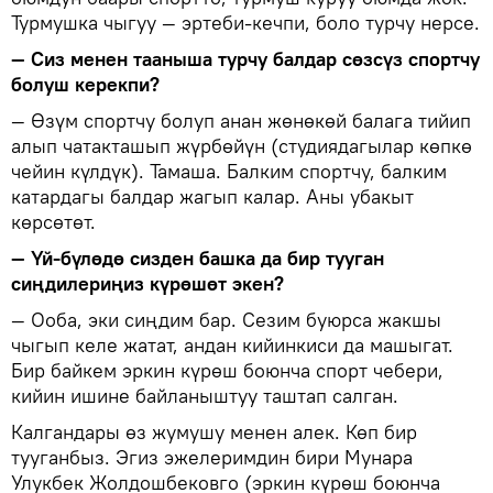
Турмушка чыгуу — эртеби-кечпи, боло турчу нерсе.
— Сиз менен тааныша турчу балдар сөзсүз спортчу
болуш керекпи?
— Өзүм спортчу болуп анан жөнөкөй балага тийип
алып чатакташып жүрбөйүн (студиядагылар көпкө
чейин күлдүк). Тамаша. Балким спортчу, балким
катардагы балдар жагып калар. Аны убакыт
көрсөтөт.
— Үй-бүлөдө сизден башка да бир тууган
сиңдилериңиз күрөшөт экен?
— Ооба, эки сиңдим бар. Сезим буюрса жакшы
чыгып келе жатат, андан кийинкиси да машыгат.
Бир байкем эркин күрөш боюнча спорт чебери,
кийин ишине байланыштуу таштап салган.
Калгандары өз жумушу менен алек. Көп бир
тууганбыз. Эгиз эжелеримдин бири Мунара
Улукбек Жолдошбековго (эркин күрөш боюнча