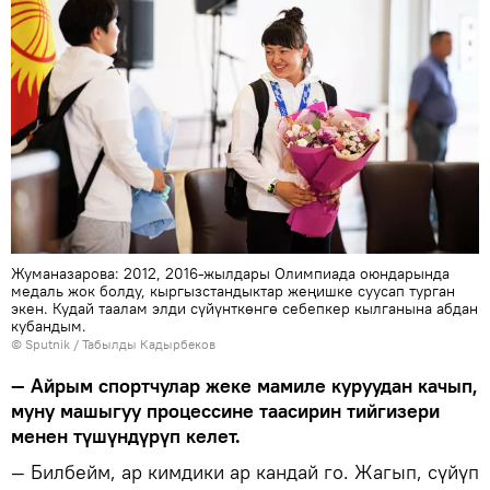
Жуманазарова: 2012, 2016-жылдары Олимпиада оюндарында
медаль жок болду, кыргызстандыктар жеңишке суусап турган
экен. Кудай таалам элди сүйүнткөнгө себепкер кылганына абдан
кубандым.
©
Sputnik / Табылды Кадырбеков
— Айрым спортчулар жеке мамиле куруудан качып,
муну машыгуу процессине таасирин тийгизери
менен түшүндүрүп келет.
— Билбейм, ар кимдики ар кандай го. Жагып, сүйүп