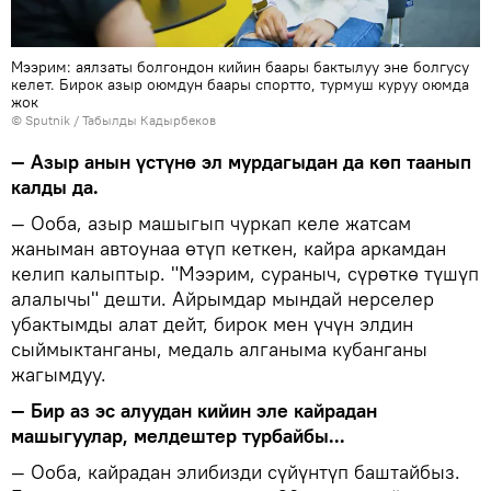
Мээрим: аялзаты болгондон кийин баары бактылуу эне болгусу
келет. Бирок азыр оюмдун баары спортто, турмуш куруу оюмда
жок
©
Sputnik / Табылды Кадырбеков
— Азыр анын үстүнө эл мурдагыдан да көп таанып
калды да.
— Ооба, азыр машыгып чуркап келе жатсам
жаныман автоунаа өтүп кеткен, кайра аркамдан
келип калыптыр. "Мээрим, сураныч, сүрөткө түшүп
алалычы" дешти. Айрымдар мындай нерселер
убактымды алат дейт, бирок мен үчүн элдин
сыймыктанганы, медаль алганыма кубанганы
жагымдуу.
— Бир аз эс алуудан кийин эле кайрадан
машыгуулар, мелдештер турбайбы...
— Ооба, кайрадан элибизди сүйүнтүп баштайбыз.