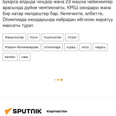
Буюрса алдыда чоңдор жана 23 жашка чейинкилер
арасында дүйнө чемпионаты, КМШ оюндары жана
бир катар мелдештер бар. Келечекте, албетте,
Олимпиада оюндарында кайрадан ийгилик жаратуу
максаты турат.
Жаңылыктар
Коом
Кыргызстан
Спорт
Мээрим Жуманазарова
олимпиада
күрөш
коло
медаль
балбан
маек
Кыргызстан