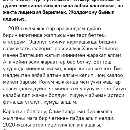
дүйнө чемпионатына катыша албай калгансыз, ал
жакта лицензия берилмек. Жолдомону быйыл
алдыңыз.
— 2019-жылы жаштар арасындагы дүйнө
биринчилигинде жалпысынан төрт беттеш
өткөрдүм. Ошонун экинчи кармашында биздин
салмактагы фаворит, россиялык Ханум Велиева
менен беттешип жатып ийинимен жаракат алгам.
Ага чейин эски жарааттар бар болчу. Беттеш
учурунда ийиним чыгып, кайра кирип кеткен. Бул
мелдештен аябай алтын алгым келип, чоң каалоо
менен баргам. Колум чыкканда мен үчүн жаштар
арасындагы дүйнө чемпионаты ушуну менен бүтүп
калабы деп жаман болдум. Ушунун айынан эртеси
финалда утулуп, күмүш алдым.
Карантин болгону, Олимпиаданын бир жылга
жылганы мага бир четинен пайда алып келди.
2020-жылы өтсө лицензия алганга дагы,