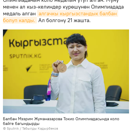
менен ал кыз-келиндер күрөшүнөн Олимпиадада
медаль алган
алгачкы кыргызстандык балбан 
болуп калды.
Ал болгону 21 жашта.
Балбан Мээрим Жуманазарова Токио Олимпиадасында коло
байге багындырды
©
Sputnik / Табылды Кадырбеков