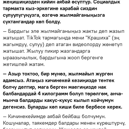
жеңишиңизден кийин аябай өсүптүр. Социалдык
тармакта кыз-эркегине карабай сиздин
сулуулугуңузга, өзгөчө жылмайганыңызга
суктангандар көп болду.
— Бардыгы эле жылмайганыңыз жакты деп жазып
жатышат. TikTok тармагында мени "Крашиха" (эң
жагымдуу, сулуу) деп атаган видеолорду жөнөтүп
жатышат. Жылуу пикир жазгандарга
ыраазычылык, бардыгына жооп бергенге
жетишпей жатам.
— Азыр токтоо, бир мүнөз, жылмайып жүргөн
адамсыз. Атаңыз кичинекей кезиңизде тентек
болчу дептир, мага берген маегиңизде нак
балбандардай 4 килограмм болуп төрөлгөм, анча-
мынча балдарды какус-кукус кылып койчумун
дегенсиз. Буларды көп киши биле бербесе керек.
— Кичинекейимде аябай бейбаш болчумун.
Кошуналар, таякемдер балдары менен күрөштүрчү,