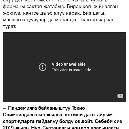
форманы сактап жатабыз. Бирок көп кыйналган
жокпуз, кантсе да эс алуу керек. Биз дагы,
машыктыруучулар да моралдык жактан чарчап
турат.
— Пандемияга байланыштуу Токио
Олимпиадасынын жылып кетиши дагы айрым
спортчуларга пайдалуу болду окшойт. Себеби сиз
2019-жылы Нур-Султандагы чоңдор арасындагы