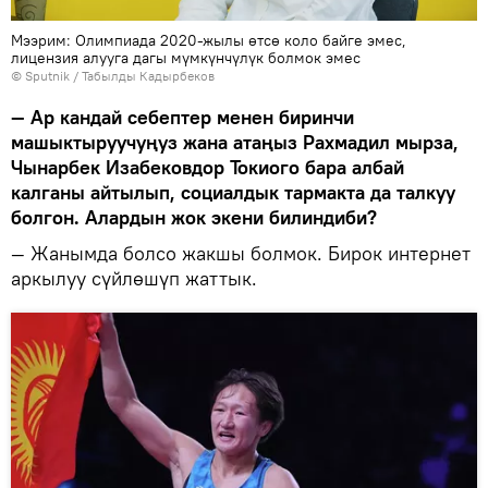
Мээрим: Олимпиада 2020-жылы өтсө коло байге эмес,
лицензия алууга дагы мүмкүнчүлүк болмок эмес
©
Sputnik / Табылды Кадырбеков
— Ар кандай себептер менен биринчи
машыктыруучуңуз жана атаңыз Рахмадил мырза,
Чынарбек Изабековдор Токиого бара албай
калганы айтылып, социалдык тармакта да талкуу
болгон. Алардын жок экени билиндиби?
— Жанымда болсо жакшы болмок. Бирок интернет
аркылуу сүйлөшүп жаттык.