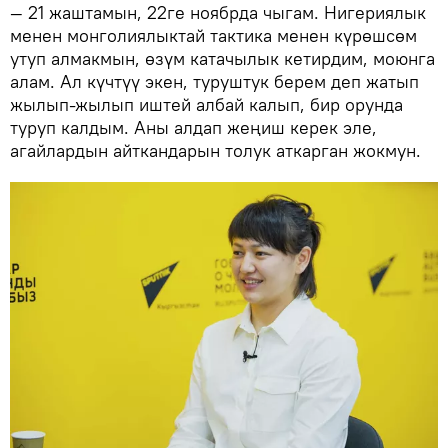
— 21 жаштамын, 22ге ноябрда чыгам. Нигериялык
менен монголиялыктай тактика менен күрөшсөм
утуп алмакмын, өзүм катачылык кетирдим, моюнга
алам. Ал күчтүү экен, туруштук берем деп жатып
жылып-жылып иштей албай калып, бир орунда
туруп калдым. Аны алдап жеңиш керек эле,
агайлардын айткандарын толук аткарган жокмун.