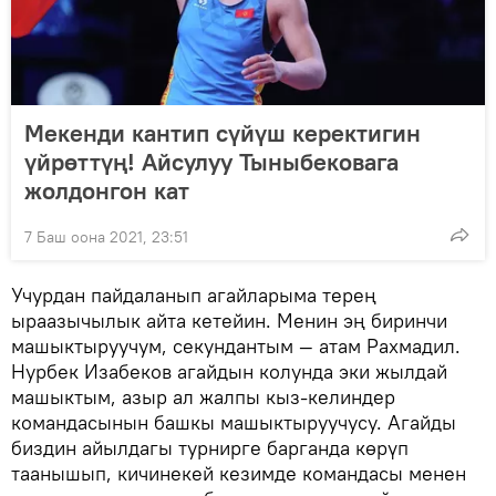
Мекенди кантип сүйүш керектигин
үйрөттүң! Айсулуу Тыныбековага
жолдонгон кат
7 Баш оона 2021, 23:51
Учурдан пайдаланып агайларыма терең
ыраазычылык айта кетейин. Менин эң биринчи
машыктыруучум, секундантым — атам Рахмадил.
Нурбек Изабеков агайдын колунда эки жылдай
машыктым, азыр ал жалпы кыз-келиндер
командасынын башкы машыктыруучусу. Агайды
биздин айылдагы турнирге барганда көрүп
таанышып, кичинекей кезимде командасы менен