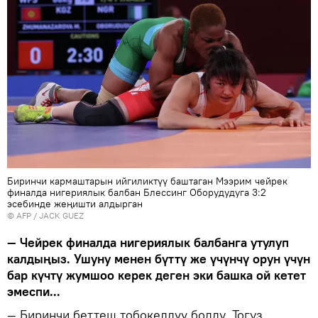
Биринчи кармаштарын ийгиликтүү баштаган Мээрим чейрек
финалда нигериялык балбан Блессинг Оборудудуга 3:2
эсебинде жеңишти алдырган
©
AFP
/ JACK GUEZ
— Чейрек финалда нигериялык балбанга утулуп
калдыңыз. Ушуну менен бүттү же үчүнчү орун үчүн
бар күчтү жумшоо керек деген эки башка ой кетет
эмеспи...
— Биринчи беттеш тобокелдүү болду. Тогуз