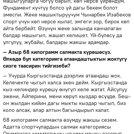
машыгууларга чогуу барып, көп нерсе үйрөндүм.
Фундамент күчтүү болсо үй дагы бекем болот
эмеспи. Жеке машыктыруучум Чынарбек Изабеков
спорт үчүн көп нерсе кылат, эмгеги зор, бирок көп
айта бербейт. Өзүнүн жеке залында канчалаган
балдар машыгып, жашап келишет. Үй-бүлөсү да
үлгүлүү, жубайы, балдары жакшы адамдар.
— Азыр 68 килограмм салмакта күрөшөсүз.
Өлкөдө бул категорияга атаандаштыктын жоктугу
сизге таасирин тийгизеби?
— Учурда Кыргызстанда дээрлик атаандаш жок.
Келечекте чыгып калса экен дейм. Кыргызстанда
кыз-келиндер күрөшү өнүгүп келе жатат. Айсулуу
эжени, Айперини, мени көрүп кыздар өсүүдө. Беш-
он жылдан кийин дагы мыкты кыздар чыгып, биз
коло алсак, алар алтын багындырып калат.
68 килограмм салмакта өзүмдү жакшы сезем.
Адатта спортчулардын салмак категориясы
Олимпиада комитетинин чечими менен өзгөрүп