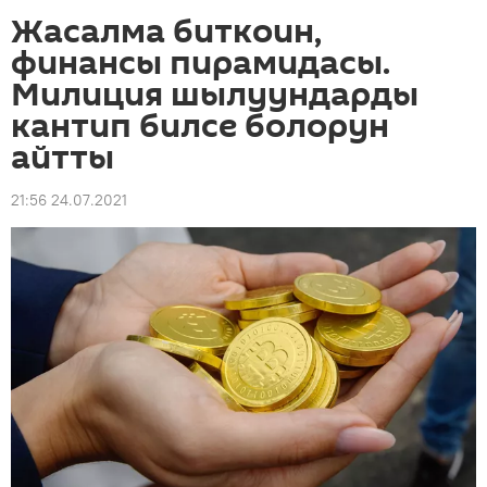
Жасалма биткоин,
финансы пирамидасы.
Милиция шылуундарды
кантип билсе болорун
айтты
21:56 24.07.2021