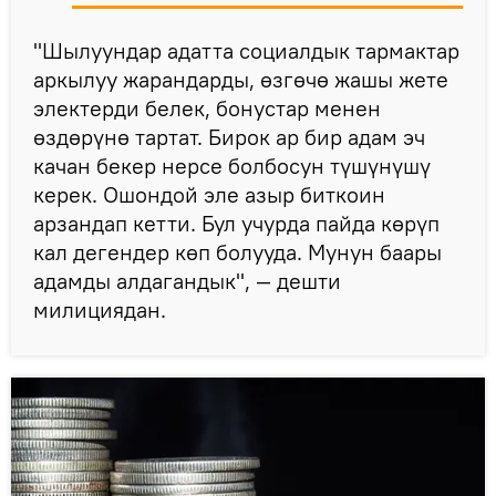
"Шылуундар адатта социалдык тармактар
аркылуу жарандарды, өзгөчө жашы жете
электерди белек, бонустар менен
өздөрүнө тартат. Бирок ар бир адам эч
качан бекер нерсе болбосун түшүнүшү
керек. Ошондой эле азыр биткоин
арзандап кетти. Бул учурда пайда көрүп
кал дегендер көп болууда. Мунун баары
адамды алдагандык", — дешти
милициядан.