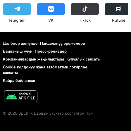
Telegram
VK
ТikТоk
Rutube
Долбоор жөнүндө
Пайдалануу эрежелери
Байланыш үчүн
Пресс-релиздер
Компаниялардын жаңылыктары
Купуялык саясаты
Cookie колдонуу жана автоматтык логирлөө
саясаты
Кайра байланыш
© 2026 Sputnik Бардык укуктар корголгон. 18+