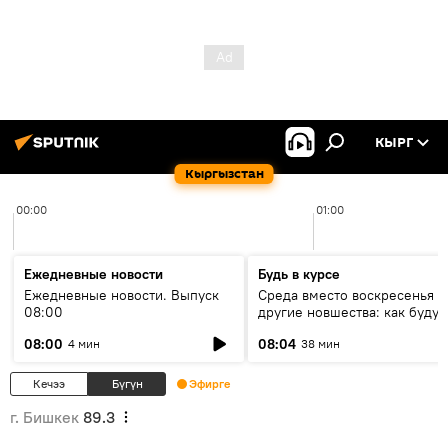
КЫРГ
Кыргызстан
00:00
01:00
Ежедневные новости
Будь в курсе
Ежедневные новости. Выпуск
Среда вместо воскресенья и
08:00
другие новшества: как будут
проходить выборы в КР?
08:00
08:04
4 мин
38 мин
Кечээ
Бүгүн
Эфирге
г. Бишкек
89.3