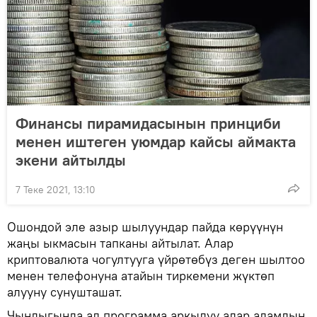
Финансы пирамидасынын принциби
менен иштеген уюмдар кайсы аймакта
экени айтылды
7 Теке 2021, 13:10
Ошондой эле азыр шылуундар пайда көрүүнүн
жаңы ыкмасын тапканы айтылат. Алар
криптовалюта чогултууга үйрөтөбүз деген шылтоо
менен телефонуна атайын тиркемени жүктөп
алууну сунушташат.
Чындыгында ал программа аркылуу алар адамдын