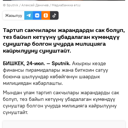
©
Sputnik
/ Алексей Даничев
/
Медиабанкка өтүү
Жазылуу
Тартип сакчылары жарандарды сак болуп,
тез байып кетүүнү убадалаган күмөндүү
сунуштар болгон учурда милицияга
кайрылууну сунуштайт.
БИШКЕК, 24-июл. — Sputnik.
Акыркы кезде
финансы пирамидалары жана биткоин сатуу
боюнча шылуундар көбөйгөнүн шаардык
милициядан кабарлашты.
Мындан улам тартип сакчылары жарандарды сак
болуп, тез байып кетүүнү убадалаган күмөндүү
сунуштар болгон учурда милицияга кайрылууну
сунуштайт.