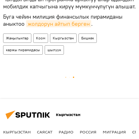
мобилдик капчыгына кирүү мүмкүнчүлүгүн алышат.
Буга чейин милиция финансылык пирамиданы
аныктоо
жолдорун айтып берген
.
Жаңылыктар
Коом
Кыргызстан
Бишкек
каржы пирамидасы
шылуун
Кыргызстан
КЫРГЫЗСТАН
САЯСАТ
РАДИО
РОССИЯ
МИГРАЦИЯ
СП