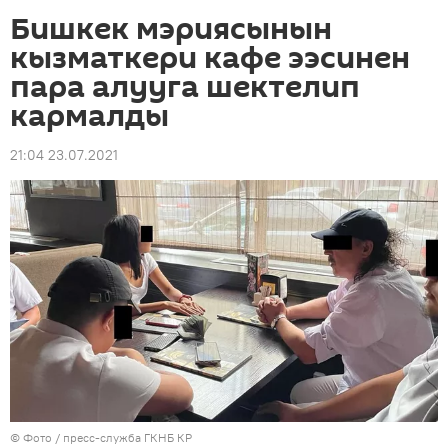
Бишкек мэриясынын
кызматкери кафе ээсинен
пара алууга шектелип
кармалды
21:04 23.07.2021
© Фото / пресс-служба ГКНБ КР