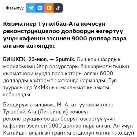
Жазылуу
Кызматкер Түгөлбай-Ата көчөсүн
реконструкциялоо долбоорун өзгөртүү
үчүн кафенин ээсинен 9000 доллар пара
алганы айтылды.
БИШКЕК, 23-июл. — Sputnik.
Бишкек шаардык
мэриясынын Жер ресурстары башкармалыгынын
кызматкери мурда пара катары алган 6000
долларды кайтарып жатканда кармалды. Бул
туурасында УКМКнын маалымат кызматы
кабарлады.
Билдирүүгө ылайык, М. А. аттуу кызматкер
Түгөлбай-Ата (Линейный) көчөсүн
реконструкциялоо долбоорун өзгөртүү үчүн
кафенин ээсинен 9000 доллар пара алган. Ал үчүн
Кытайдан алынган грантка оңдолуп жаткан жолдун