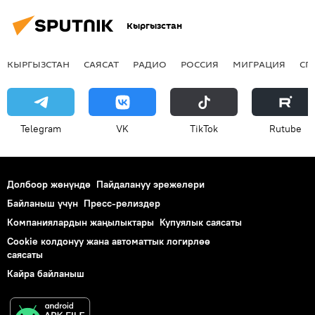
Кыргызстан
КЫРГЫЗСТАН
САЯСАТ
РАДИО
РОССИЯ
МИГРАЦИЯ
СП
Telegram
VK
ТikТоk
Rutube
Долбоор жөнүндө
Пайдалануу эрежелери
Байланыш үчүн
Пресс-релиздер
Компаниялардын жаңылыктары
Купуялык саясаты
Cookie колдонуу жана автоматтык логирлөө
саясаты
Кайра байланыш