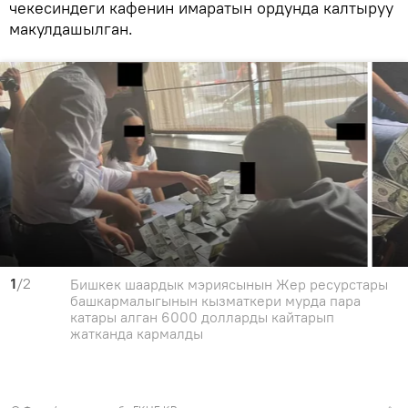
чекесиндеги кафенин имаратын ордунда калтыруу
макулдашылган.
1
/2
Бишкек шаардык мэриясынын Жер ресурстары
башкармалыгынын кызматкери мурда пара
катары алган 6000 долларды кайтарып
жатканда кармалды