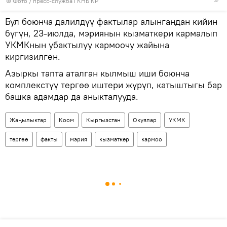
© Фото / пресс-служба ГКНБ КР
Бул боюнча далилдүү фактылар алынгандан кийин
бүгүн, 23-июлда, мэриянын кызматкери кармалып
УКМКнын убактылуу кармоочу жайына
киргизилген.
Азыркы тапта аталган кылмыш иши боюнча
комплекстүү тергөө иштери жүрүп, катыштыгы бар
башка адамдар да аныкталууда.
Жаңылыктар
Коом
Кыргызстан
Окуялар
УКМК
тергөө
факты
мэрия
кызматкер
кармоо