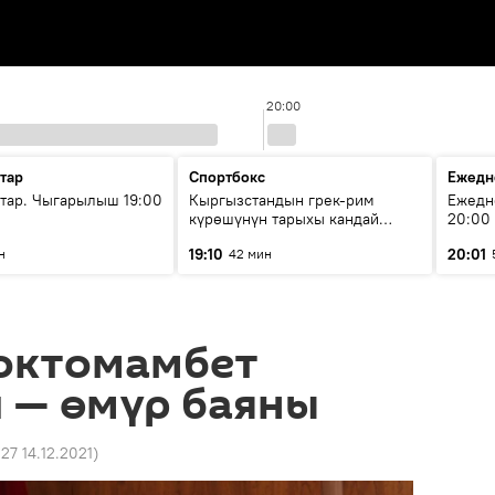
20:00
тар
Спортбокс
Ежедн
ар. Чыгарылыш 19:00
Кыргызстандын грек-рим
Ежедн
күрөшүнүн тарыхы кандай
20:00
башталган?
19:10
20:01
н
42 мин
октомамбет
 — өмүр баяны
:27 14.12.2021
)