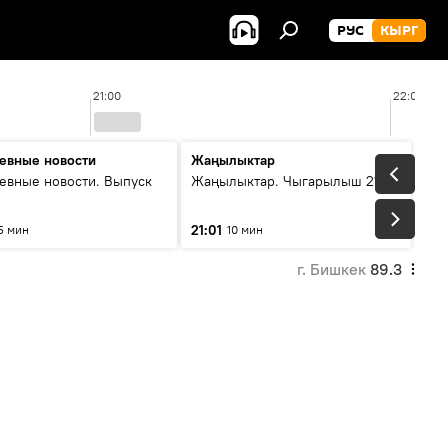
РУС
КЫРГ
21:00
22:00
евные новости
Жаңылыктар
евные новости. Выпуск
Жаңылыктар. Чыгарылыш 21:00
21:01
5 мин
10 мин
г. Бишкек
89.3