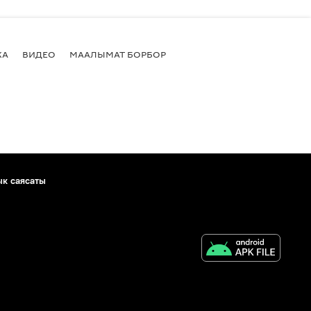
КА
ВИДЕО
МААЛЫМАТ БОРБОР
ык саясаты