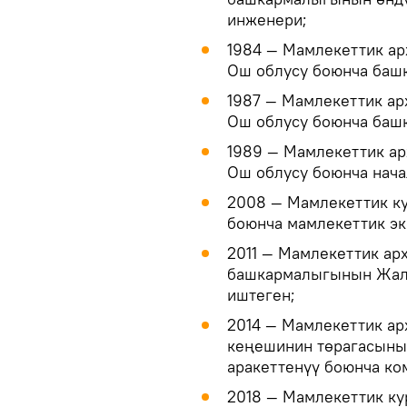
инженери;
1984 — Мамлекеттик а
Ош облусу боюнча башк
1987 — Мамлекеттик а
Ош облусу боюнча баш
1989 — Мамлекеттик а
Ош облусу боюнча нача
2008 — Мамлекеттик к
боюнча мамлекеттик э
2011 — Мамлекеттик ар
башкармалыгынын Жала
иштеген;
2014 — Мамлекеттик ар
кеңешинин төрагасыны
аракеттенүү боюнча ко
2018 — Мамлекеттик ку