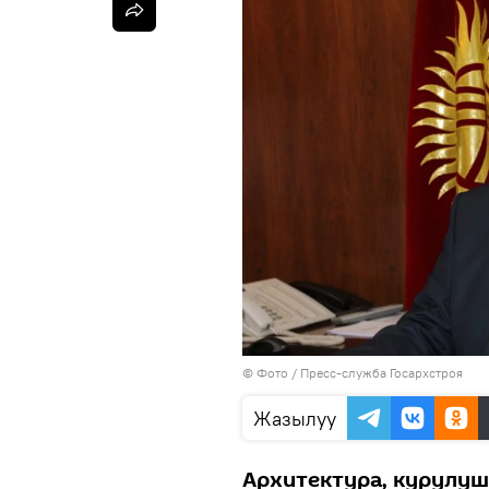
© Фото / Пресс-служба Госархстроя
Жазылуу
Архитектура, курулуш