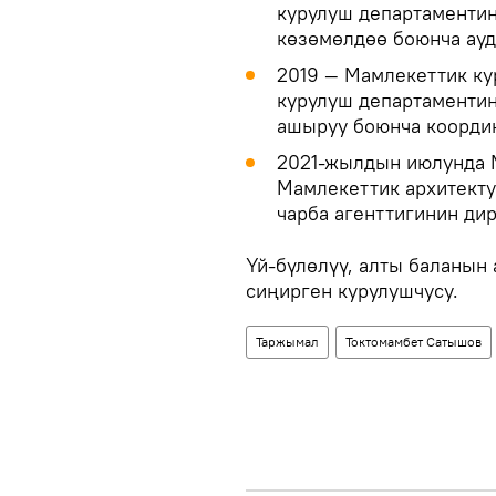
курулуш департаментин
көзөмөлдөө боюнча ауд
2019 — Мамлекеттик ку
курулуш департаменти
ашыруу боюнча коорди
2021-жылдын июлунда 
Мамлекеттик архитекту
чарба агенттигинин ди
Үй-бүлөлүү, алты баланын
сиңирген курулушчусу.
Таржымал
Токтомамбет Сатышов