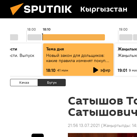
Кыргызстан
18:00
18:10
19:00
 новости
Тема дня
Жаңылык
новости. Выпуск
Новый закон для дольщиков:
Жаңылыкт
какие правила изменят покупку
квартир
эфир
18:10
19:01
41 мин
9 ми
Кечээ
Бүгүн
Сатышов Т
Сатышович
21:56 13.07.2021
(Жаңыртылды:
14