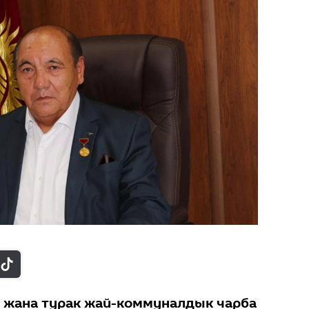
 жана турак жай-коммуналдык чарба