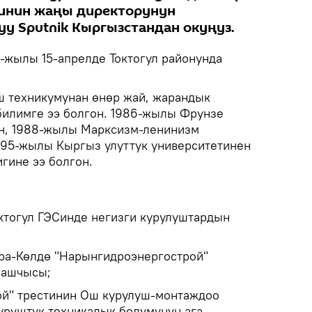
гинин жаңы директорунун
у Sputnik Кыргызстандан окуңуз.
-жылы 15-апрелде Токтогул районунда
ш техникумунан өнөр жай, жарандык
билимге ээ болгон. 1986-жылы Фрунзе
ун, 1988-жылы Марксизм-ленинизм
1995-жылы Кыргыз улуттук университетинен
игине ээ болгон.
октогул ГЭСинде негизги курулуштардын
ара-Көлдө "Нарынгидроэнергострой"
башчысы;
ой" трестинин Ош курулуш-монтаждоо
рүштүк-техникалык бөлүмүнүн ага