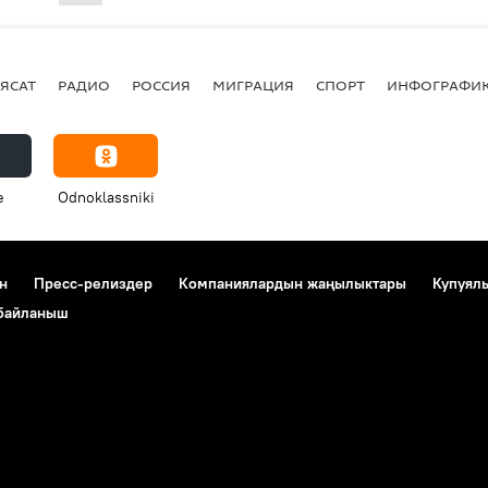
ЯСАТ
РАДИО
РОССИЯ
МИГРАЦИЯ
СПОРТ
ИНФОГРАФИ
e
Odnoklassniki
н
Пресс-релиздер
Компаниялардын жаңылыктары
Купуял
 байланыш