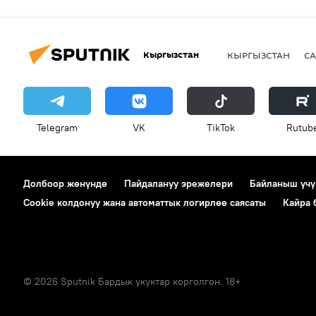
Кыргызстан
КЫРГЫЗСТАН
СА
Telegram
VK
ТikТоk
Rutub
Долбоор жөнүндө
Пайдалануу эрежелери
Байланыш үчү
Cookie колдонуу жана автоматтык логирлөө саясаты
Кайра
© 2026 Sputnik Бардык укуктар корголгон. 18+