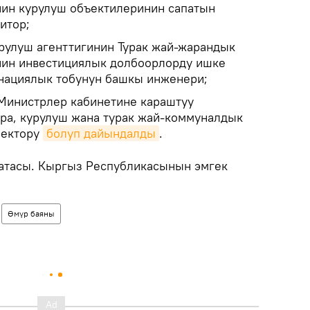
ин курулуш объектилеринин сапатын
итор;
рулуш агенттигинин Турак жай-жарандык
нин инвестициялык долбоорлорду ишке
нациялык тобунун башкы инженери;
Министрлер кабинетине караштуу
ра, курулуш жана турак жай-коммуналдык
ректору
болуп дайындалды
.
 атасы. Кыргыз Республикасынын эмгек
Өмүр баяны