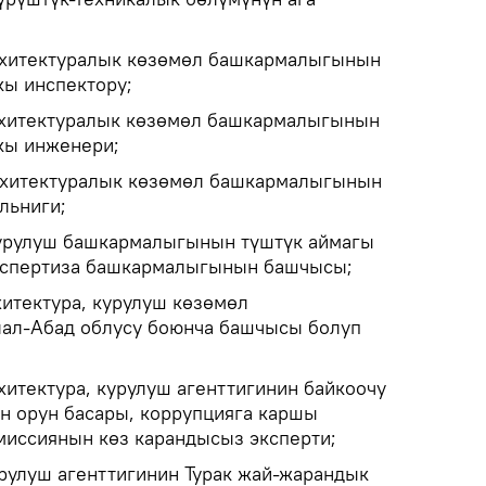
рхитектуралык көзөмөл башкармалыгынын
ы инспектору;
рхитектуралык көзөмөл башкармалыгынын
кы инженери;
рхитектуралык көзөмөл башкармалыгынын
льниги;
урулуш башкармалыгынын түштүк аймагы
кспертиза башкармалыгынын башчысы;
хитектура, курулуш көзөмөл
л-Абад облусу боюнча башчысы болуп
хитектура, курулуш агенттигинин байкоочу
н орун басары, коррупцияга каршы
миссиянын көз карандысыз эксперти;
рулуш агенттигинин Турак жай-жарандык