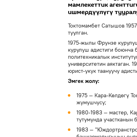
мамлекеттик агентти
ишмердүүлүгү тууралу
Токтомамбет Сатышов 1957
туулган.
1975-жылы Фрунзе курулу
курулуш адистиги боюнча 
политехникалык институт
университетин аяктаган. 
юрист-укук таануучу адист
Эмгек жолу:
1975 — Кара-Көлдөгү Т
жумушчусу;
1980-1983 — мастер, К
тутумунда участканын 
1983 — "Юждортранстр
башкармалыгынын өндү