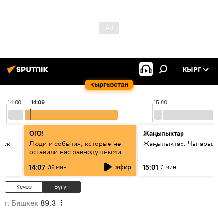
КЫРГ
Кыргызстан
14:00
14:09
15:00
ОГО!
Жаңылыктар
уск
Люди и события, которые не
Жаңылыктар. Чыгарыл
оставили нас равнодушными
эфир
14:07
15:01
38 мин
3 мин
Кечээ
Бүгүн
г. Бишкек
89.3