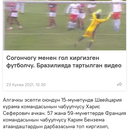
Согончогу менен гол киргизген
футболчу. Бразилияда тартылган видео
23 Кулжа 2021, 10:30
Алгачкы эсепти оюндун 15-мүнөтүндө Швейцария
курама командасынын чабуулчусу Харис
Сеферович ачкан. 57 жана 59-мүнөттөрдө Франция
командасынын чабуулчусу Карим Бензема
атаандаштардын дарбазасына топ киргизип,