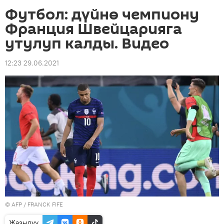
Футбол: дүйнө чемпиону
Франция Швейцарияга
утулуп калды. Видео
12:23 29.06.2021
©
AFP
/ FRANCK FIFE
Жазылуу