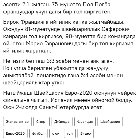
эсепти 2:1 кылган. 75-мүнөттө Пол Погба
француздар үчүн дагы бир гол киргизген.
Бирок Францияга ийгилик көпкө жылмайбады.
Оюндун 81-мүнөтүндө швейцариялык Сеферович
кайрадан гол киргизсе, 90-мүнөттө бир командада
ойногон Марио Гавранович дагы бир топ киргизип,
ийгилик жараткан.
​Негизги беттеш 3:3 эсеби менен аяктаган.
Кошумча берилген убакытта да жеңүүчү
аныкталбай, пенальтиде гана 5:4 эсеби менен
швейцариялыктар уткан.
Натыйжада Швейцария Евро-2020 оюнунун чейрек
финалына чыгып, Испания менен ойномой болду.
Оюн 2-июлда Санкт-Петербургда өтөт.
Жаңылыктар
Спорт
Дүйнөдө
Франция
Швейцария
Евро-2020
футбол
оюн
гол
Видео