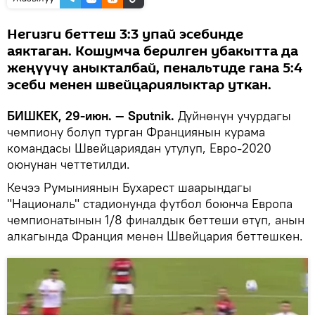
Негизги беттеш 3:3 упай эсебинде
аяктаган. Кошумча берилген убакытта да
жеңүүчү аныкталбай, пенальтиде гана 5:4
эсеби менен швейцариялыктар уткан.
БИШКЕК, 29-июн. — Sputnik.
Дүйнөнүн учурдагы
чемпиону болуп турган Франциянын курама
командасы Швейцариядан утулуп, Евро-2020
оюнунан четтетилди.
Кечээ Румыниянын Бухарест шаарындагы
"Националь" стадионунда футбол боюнча Европа
чемпионатынын 1/8 финалдык беттеши өтүп, анын
алкагында Франция менен Швейцария беттешкен.