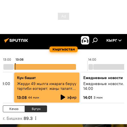
КЫРГ
Кыргызстан
13:00
13:08
14:00
Күн башат
Ежедневные новости
13:00
Жерди 49 жылга ижарага берүү
Ежедневные новости. 
тартиби өзгөрөт: жаңы талаптар
14:00
эмнени көздөйт?
эфир
13:08
14:01
44 мин
3 мин
Кечээ
Бүгүн
г. Бишкек
89.3