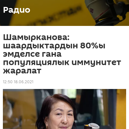
Радио
Шамырканова:
шаардыктардын 80%ы
эмделсе гана
популяциялык иммунитет
жаралат
12:50 18.06.2021