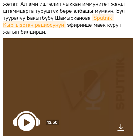
жетет. Ал эми иштелип чыккан иммунитет жаңы
штаммдарга туруштук бере албашы мүмкүн. Бул
тууралуу Бакытбүбү Шамырканова
Sputnik 
Кыргызстан радиосунун
эфиринде маек куруп
жатып билдирди.
13:50