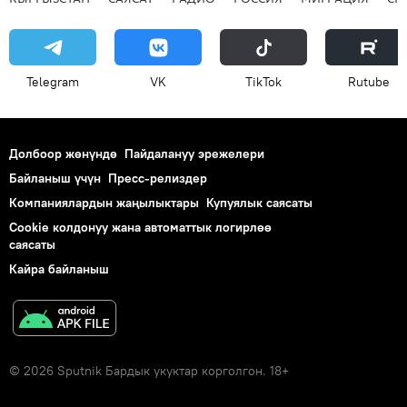
Telegram
VK
ТikТоk
Rutube
Долбоор жөнүндө
Пайдалануу эрежелери
Байланыш үчүн
Пресс-релиздер
Компаниялардын жаңылыктары
Купуялык саясаты
Cookie колдонуу жана автоматтык логирлөө
саясаты
Кайра байланыш
© 2026 Sputnik Бардык укуктар корголгон. 18+