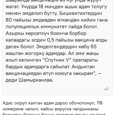
жатат. Учурда 18 миңден ашык адам толугу
менен эмделип бүттү. Бишкектиктердин
80 пайызы эмдөөдөн өткөндөн кийин гана
популяциялык иммунитет пайда болот.
Азыркы көрсөткүч боюнча борбор
калаадагы элдин 0,5 пайызы вакцина алды
десек болот. Эмделгендердин көбү 65
жаштан жогорку адамдар. Ал эми жаңы
алып келинген "Спутник V" препараты
бардык адамдарга сайылат. Андыктан
вакцинациядан өтүп коюуга чакырам", —
деди Шамырканова.
Адис ооруп калган адам дароо обочолонуп, 118
номерине чалып, кайсы вируска чалдыкканы
белгилүү болгуча башка адамдар менен контакт