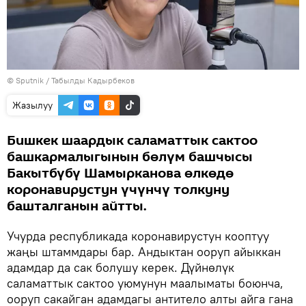
©
Sputnik / Табылды Кадырбеков
Жазылуу
Бишкек шаардык саламаттык сактоо
башкармалыгынын бөлүм башчысы
Бакытбүбү Шамырканова өлкөдө
коронавирустун үчүнчү толкуну
башталганын айтты.
Учурда республикада коронавирустун кооптуу
жаңы штаммдары бар. Андыктан ооруп айыккан
адамдар да сак болушу керек. Дүйнөлүк
саламаттык сактоо уюмунун маалыматы боюнча,
ооруп сакайган адамдагы антитело алты айга гана