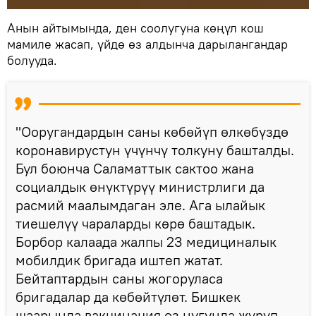
Анын айтымында, ден соолугуна көңүл кош
мамиле жасап, үйдө өз алдынча дарылангандар
болууда.
"Ооругандардын саны көбөйүп өлкөбүздө
коронавирустун үчүнчү толкуну башталды.
Бул боюнча Саламаттык сактоо жана
социалдык өнүктүрүү министрлиги да
расмий маалымдаган эле. Ага ылайык
тиешелүү чараларды көрө баштадык.
Борбор калаада жалпы 23 медициналык
мобилдик бригада иштеп жатат.
Бейтаптардын саны жогоруласа
бригадалар да көбөйтүлөт. Бишкек
шаарында вакцинация өз нугунда жүрүп