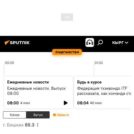
КЫРГ
Кыргызстан
00:00
01:00
Ежедневные новости
Будь в курсе
Ежедневные новости. Выпуск
Федерация тхэквондо ITF
08:00
рассказала, как команда ста
жертвой мошенников
08:00
08:04
4 мин
40 мин
Кечээ
Бүгүн
Эфирге
г. Бишкек
89.3