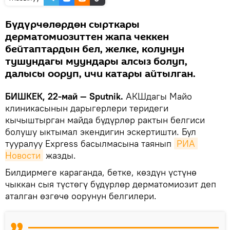
Бүдүрчөлөрдөн сырткары
дерматомиозиттен жапа чеккен
бейтаптардын бел, желке, колунун
тушундагы муундары алсыз болуп,
далысы ооруп, ичи катары айтылган.
БИШКЕК, 22-май — Sputnik.
АКШдагы Майо
клиникасынын дарыгерлери теридеги
кычыштырган майда бүдүрлөр рактын белгиси
болушу ыктымал экендигин эскертишти. Бул
тууралуу Express басылмасына таянып
РИА 
Новости
жазды.
Билдирмеге караганда, бетке, көздүн үстүнө
чыккан сыя түстөгү бүдүрлөр дерматомиозит деп
аталган өзгөчө оорунун белгилери.