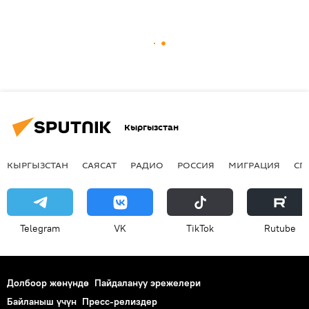
Кыргызстан
КЫРГЫЗСТАН
САЯСАТ
РАДИО
РОССИЯ
МИГРАЦИЯ
СП
Telegram
VK
ТikТоk
Rutube
Долбоор жөнүндө
Пайдалануу эрежелери
Байланыш үчүн
Пресс-релиздер