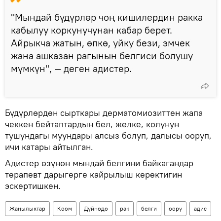
"Мындай бүдүрлөр чоң кишилердин ракка
кабылуу коркунучунан кабар берет.
Айрыкча жатын, өпкө, уйку бези, эмчек
жана ашказан рагынын белгиси болушу
мүмкүн", — деген адистер.
Бүдүрлөрдөн сырткары дерматомиозиттен жапа
чеккен бейтаптардын бел, желке, колунун
тушундагы муундары алсыз болуп, далысы ооруп,
ичи катары айтылган.
Адистер өзүнөн мындай белгини байкагандар
терапевт дарыгерге кайрылыш керектигин
эскертишкен.
Жаңылыктар
Коом
Дүйнөдө
рак
белги
оору
адис