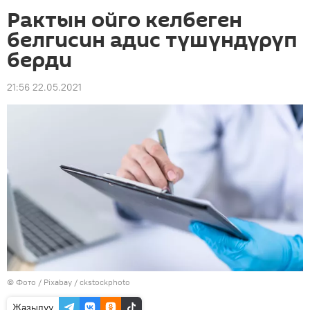
Рактын ойго келбеген
белгисин адис түшүндүрүп
берди
21:56 22.05.2021
© Фото / Pixabay /
ckstockphoto
Жазылуу