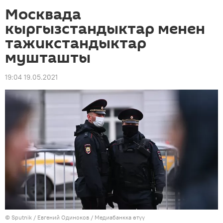
Москвада
кыргызстандыктар менен
тажикстандыктар
мушташты
19:04 19.05.2021
©
Sputnik
/ Евгений Одиноков
/
Медиабанкка өтүү