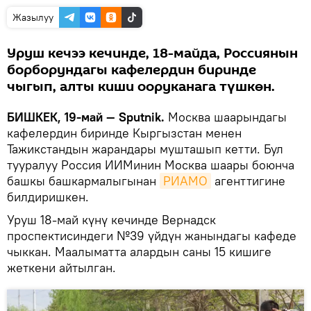
Жазылуу
Уруш кечээ кечинде, 18-майда, Россиянын
борборундагы кафелердин биринде
чыгып, алты киши ооруканага түшкөн.
БИШКЕК, 19-май — Sputnik.
Москва шаарындагы
кафелердин биринде Кыргызстан менен
Тажикстандын жарандары мушташып кетти. Бул
тууралуу Россия ИИМинин Москва шаары боюнча
башкы башкармалыгынан
РИАМО
агенттигине
билдиришкен.
Уруш 18-май күнү кечинде Вернадск
проспектисиндеги №39 үйдүн жанындагы кафеде
чыккан. Маалыматта алардын саны 15 кишиге
жеткени айтылган.