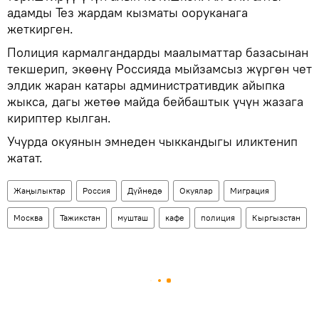
адамды Тез жардам кызматы ооруканага
жеткирген.
Полиция кармалгандарды маалыматтар базасынан
текшерип, экөөнү Россияда мыйзамсыз жүргөн чет
элдик жаран катары административдик айыпка
жыкса, дагы жетөө майда бейбаштык үчүн жазага
кириптер кылган.
Учурда окуянын эмнеден чыккандыгы иликтенип
жатат.
Жаңылыктар
Россия
Дүйнөдө
Окуялар
Миграция
Москва
Тажикстан
мушташ
кафе
полиция
Кыргызстан