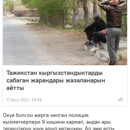
Тажикстан кыргызстандыктарды
сабаган жарандары жазаланарын
айтты
17 Бугу 2021, 23:53
Окуя болгон жерге келген полиция
кызматкерлери 9 кишини кармап, андан ары
териштирүү үчүн алып кетишкен. Ал эми алты