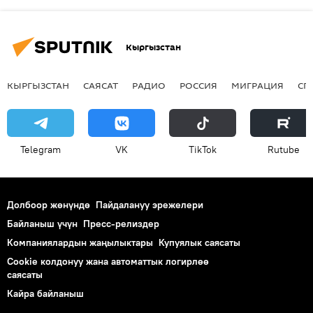
Кыргызстан
КЫРГЫЗСТАН
САЯСАТ
РАДИО
РОССИЯ
МИГРАЦИЯ
СП
Telegram
VK
ТikТоk
Rutube
Долбоор жөнүндө
Пайдалануу эрежелери
Байланыш үчүн
Пресс-релиздер
Компаниялардын жаңылыктары
Купуялык саясаты
Cookie колдонуу жана автоматтык логирлөө
саясаты
Кайра байланыш