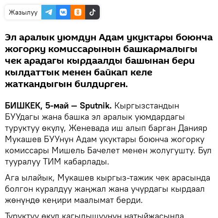
Жазылуу
Эл аралык уюмдун Адам укуктары боюнча
жогорку комиссарынын башкармалыгы
чек арадагы кырдаалды башынан бери
кылдаттык менен байкап келе
жаткандыгын билдирген.
БИШКЕК, 5-май — Sputnik.
Кыргызстандын
БУУдагы жана башка эл аралык уюмдардагы
туруктуу өкүлү, Женевада иш алып барган Данияр
Мукашев БУУнун Адам укуктары боюнча жогорку
комиссары Мишель Бачелет менен жолугушту. Бул
тууралуу ТИМ кабарлады.
Ага ылайык, Мукашев кыргыз-тажик чек арасында
болгон куралдуу жаңжал жана учурдагы кырдаал
жөнүндө кеңири маалымат берди.
Туруктуу өкүл кагылышуунун натыйжасында