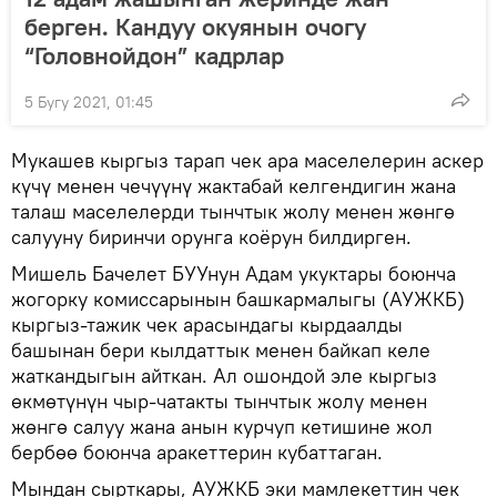
берген. Кандуу окуянын очогу
“Головнойдон” кадрлар
5 Бугу 2021, 01:45
Мукашев кыргыз тарап чек ара маселелерин аскер
күчү менен чечүүнү жактабай келгендигин жана
талаш маселелерди тынчтык жолу менен жөнгө
салууну биринчи орунга коёрун билдирген.
Мишель Бачелет БУУнун Адам укуктары боюнча
жогорку комиссарынын башкармалыгы (АУЖКБ)
кыргыз-тажик чек арасындагы кырдаалды
башынан бери кылдаттык менен байкап келе
жаткандыгын айткан. Ал ошондой эле кыргыз
өкмөтүнүн чыр-чатакты тынчтык жолу менен
жөнгө салуу жана анын курчуп кетишине жол
бербөө боюнча аракеттерин кубаттаган.
Мындан сырткары, АУЖКБ эки мамлекеттин чек