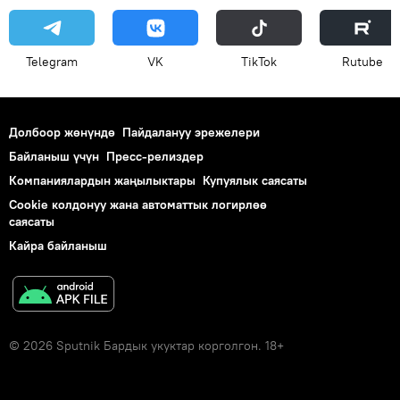
Telegram
VK
ТikТоk
Rutube
Долбоор жөнүндө
Пайдалануу эрежелери
Байланыш үчүн
Пресс-релиздер
Компаниялардын жаңылыктары
Купуялык саясаты
Cookie колдонуу жана автоматтык логирлөө
саясаты
Кайра байланыш
© 2026 Sputnik Бардык укуктар корголгон. 18+