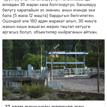
өлкөдөн 36 жаран каза болгондугун, басымдуу
бөлүгү карапайым эл экенин, анын ичинде эки
бала (5 жана 12 жашта) бардыгын белгилеген.
Ошондой эле 160 адам жаракат алып, 30 миңге
жакын киши жашаган жерин таштап кетүүгө
аргасыз болуп, объектилер кыйраганын айткан.
12 адам жашынган жеринде жан