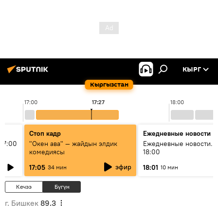
КЫРГ
Кыргызстан
17:00
17:27
18:00
Стоп кадр
Ежедневные новости
17:00
"Окен ава" — жайдын элдик
Ежедневные новости. 
комедиясы
18:00
эфир
17:05
18:01
34 мин
10 мин
Кечээ
Бүгүн
г. Бишкек
89.3