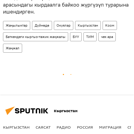
арасындагы кырдаалга байкоо жүргүзүп турарына
ишендирген.
Жаңылыктар
Дүйнөдө
Окуялар
Кыргызстан
Коом
Баткендеги кыргыз-тажик жаңжалы
БУУ
ТИМ
чек ара
Жаңжал
Кыргызстан
КЫРГЫЗСТАН
САЯСАТ
РАДИО
РОССИЯ
МИГРАЦИЯ
СП