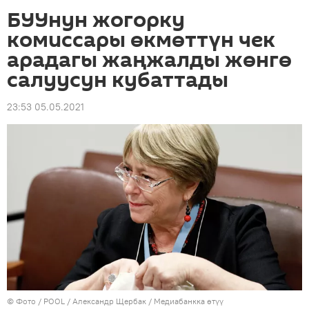
БУУнун жогорку
комиссары өкмөттүн чек
арадагы жаңжалды жөнгө
салуусун кубаттады
23:53 05.05.2021
© Фото / POOL / Александр Щербак
/
Медиабанкка өтүү