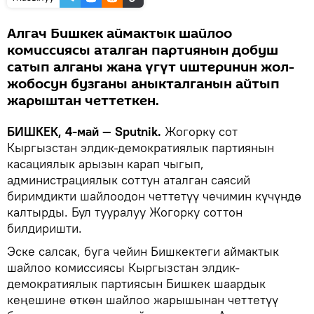
Алгач Бишкек аймактык шайлоо
комиссиясы аталган партиянын добуш
сатып алганы жана үгүт иштеринин жол-
жобосун бузганы аныкталганын айтып
жарыштан четтеткен.
БИШКЕК, 4-май — Sputnik.
Жогорку сот
Кыргызстан элдик-демократиялык партиянын
касациялык арызын карап чыгып,
администрациялык соттун аталган саясий
биримдикти шайлоодон четтетүү чечимин күчүндө
калтырды. Бул тууралуу Жогорку соттон
билдиришти.
Эске салсак, буга чейин Бишкектеги аймактык
шайлоо комиссиясы Кыргызстан элдик-
демократиялык партиясын Бишкек шаардык
кеңешине өткөн шайлоо жарышынан четтетүү