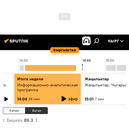
КЫРГ
Кыргызстан
14:00
14:43
15:00
Итоги недели
Жаңылыктар
уск
Информационно-аналитическая
Жаңылыктар. Чыгарыл
программа
эфир
14:04
15:01
36 мин
7 мин
Кечээ
Бүгүн
г. Бишкек
89.3