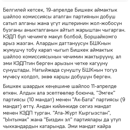
Белгилей кетсек, 19-апрелде Бишкек аймактык
шайлоо комиссиясы аталган партиянын добуш
сатып алганы жана үгүт иштеринин жол-жобосун
бузганы аныкталганын айтып жарыштан чыгарган.
КЭДП бул чечимге макул болбой, Боршайкомго
арыз жазган. Алардын даттануусун БШКнын
жумушчу тобу карап чыгып Бишкек аймактык
шайлоо комиссиясынын чечимин жактырууну, ал
эми КЭДПтин берген арызын четке кагууну
сунуштады. Натыйжада сунушту БШКнын тогуз
мүчөсү колдоп, экөө каршы добушун берген.
Бишкек шаардык кеңешине шайлоо 11-апрелде
өткөн. Алдын ала эсептөөлөр боюнча, "Эмгек"
партиясы (10 мандат) менен "Ак-Бата" партиясы (9
мандат) өттү. Андан кийинкиде сегиз мандат
менен КЭДП турган. "Ата-Журт Кыргызстан",
"Ынтымак" жана "Биздин эл" партиялары да утуп
чыккандардын катарында. Эми мандат кайра