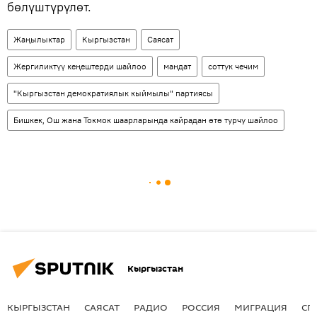
бөлүштүрүлөт.
Жаңылыктар
Кыргызстан
Саясат
Жергиликтүү кеңештерди шайлоо
мандат
соттук чечим
"Кыргызстан демократиялык кыймылы" партиясы
Бишкек, Ош жана Токмок шаарларында кайрадан өтө турчу шайлоо
Кыргызстан
КЫРГЫЗСТАН
САЯСАТ
РАДИО
РОССИЯ
МИГРАЦИЯ
СП