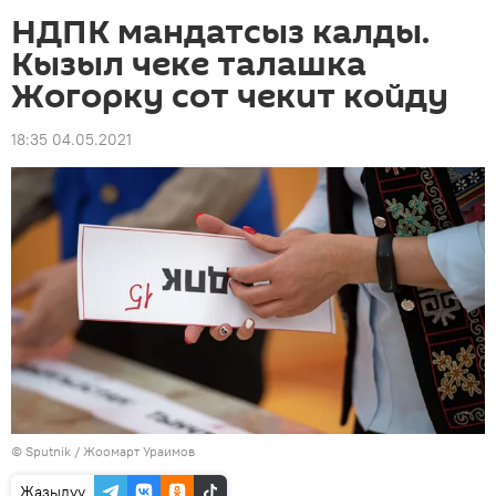
НДПК мандатсыз калды.
Кызыл чеке талашка
Жогорку сот чекит койду
18:35 04.05.2021
©
Sputnik / Жоомарт Ураимов
Жазылуу