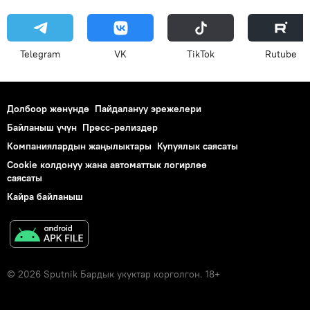
Telegram
VK
ТikТоk
Rutube
Долбоор жөнүндө
Пайдалануу эрежелери
Байланыш үчүн
Пресс-релиздер
Компаниялардын жаңылыктары
Купуялык саясаты
Cookie колдонуу жана автоматтык логирлөө
саясаты
Кайра байланыш
© 2026 Sputnik Бардык укуктар корголгон. 18+