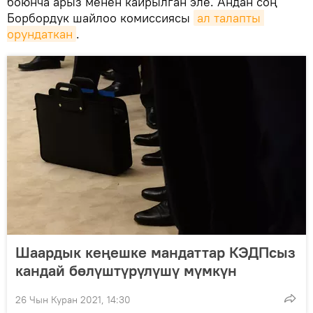
боюнча арыз менен кайрылган эле. Андан соң
Борбордук шайлоо комиссиясы
ал талапты 
орундаткан
.
Шаардык кеңешке мандаттар КЭДПсыз
кандай бөлүштүрүлүшү мүмкүн
26 Чын Куран 2021, 14:30