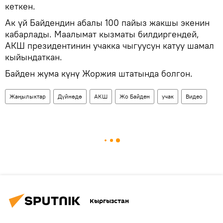
кеткен.
​Ак үй Байдендин абалы 100 пайыз жакшы экенин
кабарлады. Маалымат кызматы билдиргендей,
АКШ президентинин учакка чыгуусун катуу шамал
кыйындаткан.
Байден жума күнү Жоржия штатында болгон.
Жаңылыктар
Дүйнөдө
АКШ
Жо Байден
учак
Видео
Кыргызстан