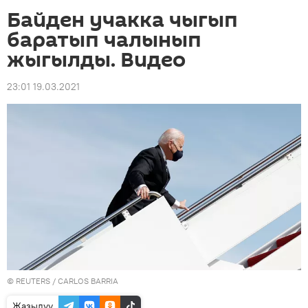
Байден учакка чыгып
баратып чалынып
жыгылды. Видео
23:01 19.03.2021
©
REUTERS
/ CARLOS BARRIA
Жазылуу