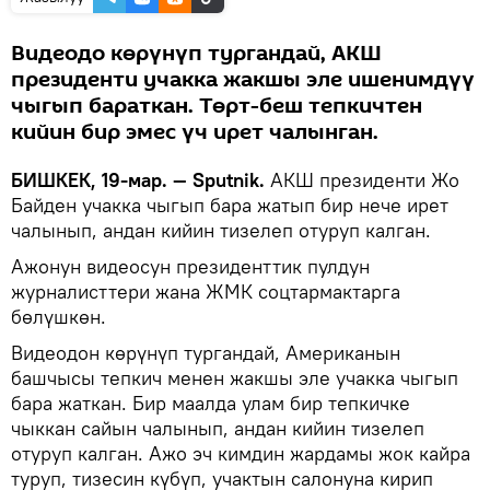
Видеодо көрүнүп тургандай, АКШ
президенти учакка жакшы эле ишенимдүү
чыгып бараткан. Төрт-беш тепкичтен
кийин бир эмес үч ирет чалынган.
БИШКЕК, 19-мар. — Sputnik.
АКШ президенти Жо
Байден учакка чыгып бара жатып бир нече ирет
чалынып, андан кийин тизелеп отуруп калган.
Ажонун видеосун президенттик пулдун
журналисттери жана ЖМК соцтармактарга
бөлүшкөн.
​Видеодон көрүнүп тургандай, Американын
башчысы тепкич менен жакшы эле учакка чыгып
бара жаткан. Бир маалда улам бир тепкичке
чыккан сайын чалынып, андан кийин тизелеп
отуруп калган. Ажо эч кимдин жардамы жок кайра
туруп, тизесин күбүп, учактын салонуна кирип