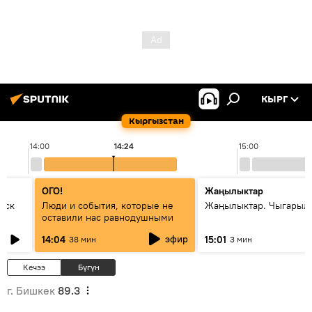
КЫРГ
Кыргызстан
14:00
14:24
15:00
ОГО!
Жаңылыктар
уск
Люди и события, которые не
Жаңылыктар. Чыгарыл
оставили нас равнодушными
эфир
14:04
15:01
38 мин
3 мин
Кечээ
Бүгүн
г. Бишкек
89.3