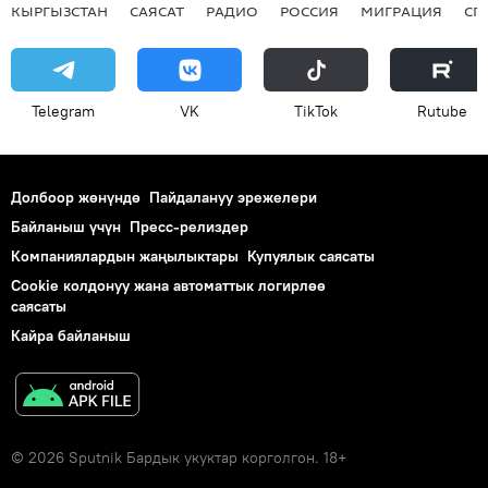
КЫРГЫЗСТАН
САЯСАТ
РАДИО
РОССИЯ
МИГРАЦИЯ
СП
Telegram
VK
ТikТоk
Rutube
Долбоор жөнүндө
Пайдалануу эрежелери
Байланыш үчүн
Пресс-релиздер
Компаниялардын жаңылыктары
Купуялык саясаты
Cookie колдонуу жана автоматтык логирлөө
саясаты
Кайра байланыш
© 2026 Sputnik Бардык укуктар корголгон. 18+