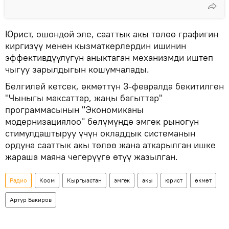
Юрист, ошондой эле, сааттык акы төлөө графигин
киргизүү менен кызматкерлердин ишинин
эффективдүүлүгүн аныктаган механизмди иштеп
чыгуу зарылдыгын кошумчалады.
Белгилей кетсек, өкмөттүн 3-февралда бекитилген
"Чыныгы максаттар, жаңы багыттар"
программасынын "Экономиканы
модернизациялоо" бөлүмүндө эмгек рыногун
стимулдаштыруу үчүн окладдык системанын
ордуна сааттык акы төлөө жана аткарылган ишке
жараша маяна чегерүүгө өтүү жазылган.
Радио
Коом
Кыргызстан
эмгек
акы
юрист
өкмөт
Артур Бакиров