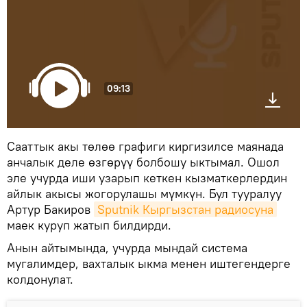
09:13
Сааттык акы төлөө графиги киргизилсе маянада
анчалык деле өзгөрүү болбошу ыктымал. Ошол
эле учурда иши узарып кеткен кызматкерлердин
айлык акысы жогорулашы мүмкүн. Бул тууралуу
Артур Бакиров
Sputnik Кыргызстан радиосуна
маек куруп жатып билдирди.
Анын айтымында, учурда мындай система
мугалимдер, вахталык ыкма менен иштегендерге
колдонулат.