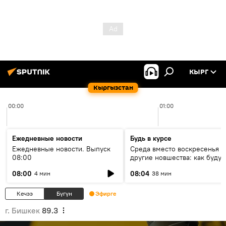
КЫРГ
Кыргызстан
00:00
01:00
Ежедневные новости
Будь в курсе
Ежедневные новости. Выпуск
Среда вместо воскресенья и
08:00
другие новшества: как будут
проходить выборы в КР?
08:00
08:04
4 мин
38 мин
Кечээ
Бүгүн
Эфирге
г. Бишкек
89.3