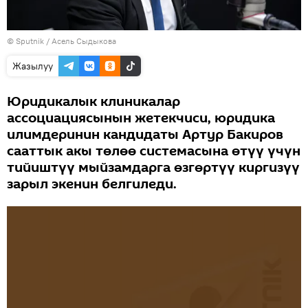
©
Sputnik
/ Асель Сыдыкова
Жазылуу
Юридикалык клиникалар
ассоциациясынын жетекчиси, юридика
илимдеринин кандидаты Артур Бакиров
сааттык акы төлөө системасына өтүү үчүн
тийиштүү мыйзамдарга өзгөртүү киргизүү
зарыл экенин белгиледи.