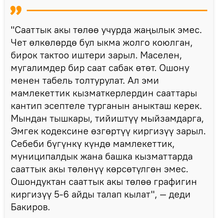
"Сааттык акы төлөө учурда жаңылык эмес.
Чет өлкөлөрдө бул ыкма жолго коюлган,
бирок тактоо иштери зарыл. Маселен,
мугалимдер бир саат сабак өтөт. Ошону
менен табель толтурулат. Ал эми
мамлекеттик кызматкерлердин сааттары
кантип эсептеле турганын аныкташ керек.
Мындан тышкары, тийиштүү мыйзамдарга,
Эмгек кодексине өзгөртүү киргизүү зарыл.
Себеби бүгүнкү күндө мамлекеттик,
муниципалдык жана башка кызматтарда
сааттык акы төлөнүү көрсөтүлгөн эмес.
Ошондуктан сааттык акы төлөө графигин
киргизүү 5-6 айды талап кылат", — деди
Бакиров.