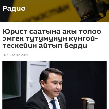
Радио
Юрист саатына акы төлөө
эмгек тутумунун күнгөй-
тескейин айтып берди
14:50 12.02.2021