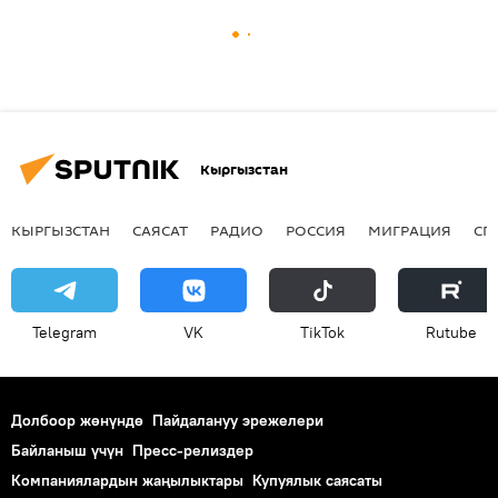
Кыргызстан
КЫРГЫЗСТАН
САЯСАТ
РАДИО
РОССИЯ
МИГРАЦИЯ
СП
Telegram
VK
ТikТоk
Rutube
Долбоор жөнүндө
Пайдалануу эрежелери
Байланыш үчүн
Пресс-релиздер
Компаниялардын жаңылыктары
Купуялык саясаты