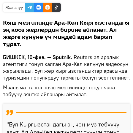
Жазылуу
Кыш мезгилинде Ара-Көл Кыргызстандагы
эң кооз жерлердин бирине айланат. Ал
жерге күнүнө үч миңдей адам барып
турат.
БИШКЕК, 10-фев. — Sputnik.
Reuters эл аралык
агенттиги тоңуп калган Ара-Көл көлүнүн видеосун
жарыялады. Бул жер кыргызстандыктар арасында
туризмдин популярдуу тармагы болуп эсептелинет.
​Маалыматта көл кыш мезгилинде тоңуп чана
тебүүчү аянтка айланары айтылат.
"Бул Кыргызстандагы эң чоң муз тебүүчү
аянт. Ал Ара-Көл көлүндөгү суунун тоңуп