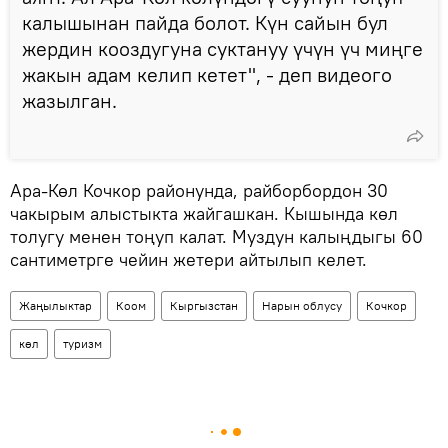
калышынан пайда болот. Күн сайын бул
жердин кооздугуна суктануу үчүн үч миңге
жакын адам келип кетет", - деп видеого
жазылган.
Ара-Көл Кочкор районунда, райборбордон 30
чакырым алыстыкта жайгашкан. Кышында көл
толугу менен тоңуп калат. Муздун калыңдыгы 60
сантиметрге чейин жетери айтылып келет.
Жаңылыктар
Коом
Кыргызстан
Нарын облусу
Кочкор
көл
туризм