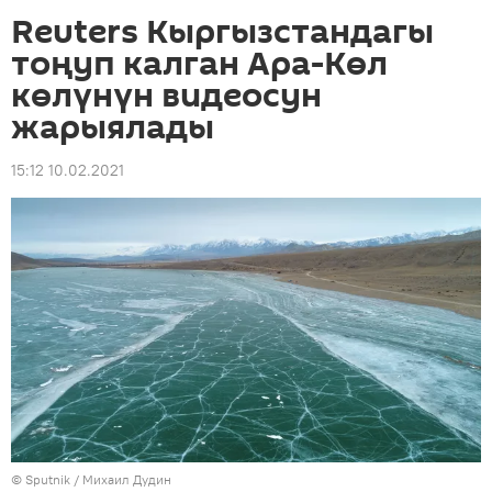
Reuters Кыргызстандагы
тоңуп калган Ара-Көл
көлүнүн видеосун
жарыялады
15:12 10.02.2021
©
Sputnik
/ Михаил Дудин