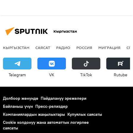
Кыргызстан
КЫРГЫЗСТАН
САЯСАТ
РАДИО
РОССИЯ
МИГРАЦИЯ
СП
Telegram
VK
ТikТоk
Rutube
Долбоор жөнүндө
Пайдалануу эрежелери
Байланыш үчүн
Пресс-релиздер
Компаниялардын жаңылыктары
Купуялык саясаты
Cookie колдонуу жана автоматтык логирлөө
саясаты