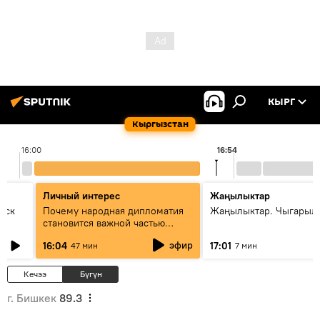
КЫРГ
Кыргызстан
16:00
16:54
Личный интерес
Жаңылыктар
уск
Почему народная дипломатия
Жаңылыктар. Чыгарыл
становится важной частью
международного
эфир
16:04
17:01
47 мин
7 мин
сотрудничества
Кечээ
Бүгүн
г. Бишкек
89.3