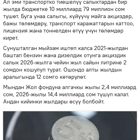
Ал эми транспортко тиешелүү салыктардан бир
жылда бюджетке 10 миллиард 79 миллион сом
түшөт. Буга унаа салыгы, күйүүчү майга акциздер,
бажы төлөмдөрү, транспорт каражаттарын каттоо,
лицензия жана тоннелден өтүү үчүн төлөмдөр
кирет.
Сунушталган мыйзам иштеп калса 2021-жылдан
баштап бензин жана дизелдик отунга акциздик
салык 2026-жылга чейин жыл сайын литрине 2
сомдон кошулуп турат. Ошондо алты жылдын
аралыгында 12 сомго көтөрүлөт.
Мындан Жол фондуна алгачкы жылы 2,4 миллиард
сом, 2026-жылы 14,4 миллиард сом түшүп калат.
Андан кийинки жылдары өсүү болбойт.