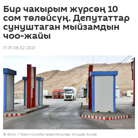
Бир чакырым жүрсөң 10
сом төлөйсүң. Депутаттар
сунуштаган мыйзамдын
чоо-жайы
17:31 08.02.2021
© Фото / Пресс-служба правительства/ Алишер Алиев