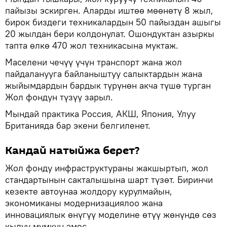
пайызы эскирген. Аларды иштөө мөөнөтү 8 жыл,
бирок биздеги техникалардын 50 пайыздан ашыгы
20 жылдан бери колдонулат. Ошондуктан азыркы
тапта өлкө 470 жол техникасына муктаж.
Маселени чечүү үчүн транспорт жана жол
пайдаланууга байланыштуу салыктардын жана
жыйымдардын бардык түрүнөн акча түшө турган
Жол фондун түзүү зарыл.
Мындай практика Россия, АКШ, Япония, Улуу
Британияда бар экени белгиленет.
Кандай натыйжа берет?
Жол фонду инфраструктураны жакшыртып, жол
стандартынын сакталышына шарт түзөт. Биринчи
кезекте автоунаа жолдору курулмайын,
экономиканы модернизациялоо жана
инновациялык өнүгүү моделине өтүү жөнүндө сөз
кылуу мүмкүн эмес.