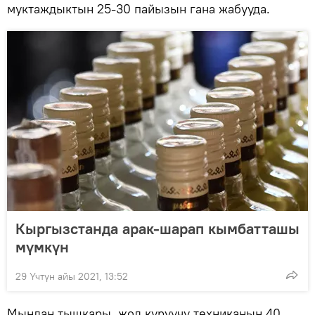
муктаждыктын 25-30 пайызын гана жабууда.
Кыргызстанда арак-шарап кымбатташы
мүмкүн
29 Үчтүн айы 2021, 13:52
Мындан тышкары, жол куруучу техниканын 40