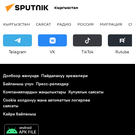
Кыргызстан
КЫРГЫЗСТАН
САЯСАТ
РАДИО
РОССИЯ
МИГРАЦИЯ
СП
Telegram
VK
ТikТоk
Rutube
Долбоор жөнүндө
Пайдалануу эрежелери
Байланыш үчүн
Пресс-релиздер
Компаниялардын жаңылыктары
Купуялык саясаты
Cookie колдонуу жана автоматтык логирлөө
саясаты
Кайра байланыш