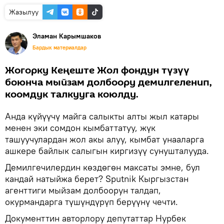
Жазылуу
Эламан Карымшаков
Бардык материалдар
Жогорку Кеңеште Жол фондун түзүү
боюнча мыйзам долбоору демилгеленип,
коомдук талкууга коюлду.
Анда күйүүчү майга салыкты алты жыл катары
менен эки сомдон кымбаттатуу, жүк
ташуучулардан жол акы алуу, кымбат унааларга
ашкере байлык салыгын киргизүү сунушталууда.
Демилгечилердин көздөгөн максаты эмне, бул
кандай натыйжа берет? Sputnik Кыргызстан
агенттиги мыйзам долбоорун талдап,
окурмандарга түшүндүрүп берүүнү чечти.
Документтин авторлору депутаттар Нурбек