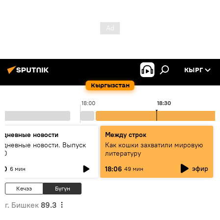
КЫРГ
Кыргызстан
18:00
18:30
едневные новости
Между строк
едневные новости. Выпуск
Как кошки захватили мировую
:00
литературу
эфир
:00
18:06
6 мин
49 мин
Кечээ
Бүгүн
г. Бишкек
89.3