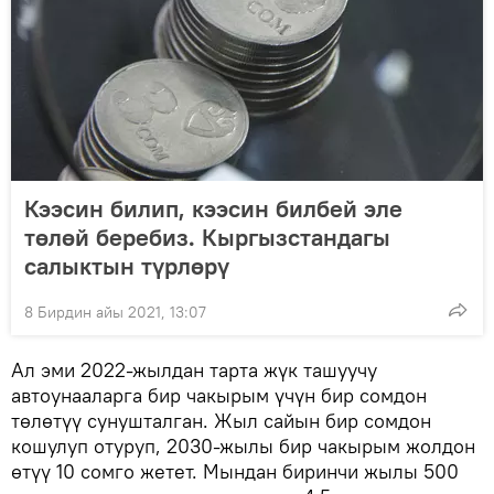
Кээсин билип, кээсин билбей эле
төлөй беребиз. Кыргызстандагы
салыктын түрлөрү
8 Бирдин айы 2021, 13:07
Ал эми 2022-жылдан тарта жүк ташуучу
автоунааларга бир чакырым үчүн бир сомдон
төлөтүү сунушталган. Жыл сайын бир сомдон
кошулуп отуруп, 2030-жылы бир чакырым жолдон
өтүү 10 сомго жетет. Мындан биринчи жылы 500