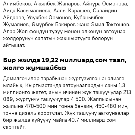
Алимбеков, Акылбек Жапаров, Айнура Осмонова,
Аида Касымалиева, Аалы Карашев, Салайдин
Айдаров, Улукбек Ормонов, Кубанычбек
Жумалиев, Өмүрбек Бакиров жана Эмил Токтошев.
Алар Жол фондун түзүү менен өлкөнүн автоунаа
жолдорунун сапатын жакшыртууга болорун
айтышат.
Бир жылда 19,22 миллиард сом таап,
жолго жумшайбыз
Демилгечилер тарабынан жүргүзүлгөн анализге
ылайык, Кыргызстанда автоунаалардын саны 1,3
миллионго жетет, анын ичинен жүк ташуучулар 213
089, жүргүнчү ташуучулар 4 500. Жалпысынан
жылына 470-500 миң тонна бензин, 450-480 миң
тонна дизель коротулат. Жүк ташуучу автоунаалар
бир жылда күйүүчү майга 40,7 миллиард сом
сарптайт.