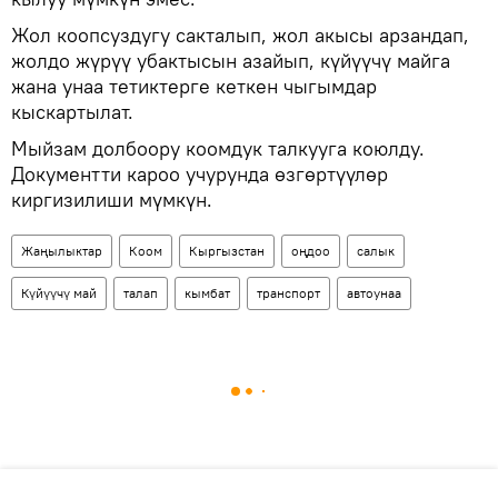
Жол коопсуздугу сакталып, жол акысы арзандап,
жолдо жүрүү убактысын азайып, күйүүчү майга
жана унаа тетиктерге кеткен чыгымдар
кыскартылат.
Мыйзам долбоору коомдук талкууга коюлду.
Документти кароо учурунда өзгөртүүлөр
киргизилиши мүмкүн.
Жаңылыктар
Коом
Кыргызстан
оңдоо
салык
Күйүүчү май
талап
кымбат
транспорт
автоунаа