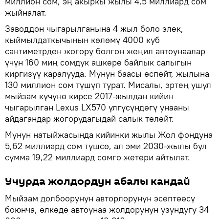
миллион сом, эң акыркы жылы 4,5 миллиард сом
жыйналат.
Заводдон чыгарылганына 4 жыл боло элек,
кыймылдаткычынын көлөмү 4000 куб
сантиметрден жогору болгон жеңил автоунаалар
үчүн 160 миң сомдук ашкере байлык салыгын
киргизүү каралууда. Мунун баасы өспөйт, жылына
130 миллион сом түшүп турат. Мисалы, эртең ушул
мыйзам күчүнө кирсе 2017-жылдан кийин
чыгарылган Lexus LX570 үлгүсүндөгү унааны
айдагандар жогорудагыдай салык төлөйт.
Мунун натыйжасында кийинки жылы Жол фондуна
5,62 миллиард сом түшсө, ал эми 2030-жылы бул
сумма 19,22 миллиард сомго жетери айтылат.
Учурда жолдордун абалы кандай
Мыйзам долбоорунун авторлорунун эсептөөсү
боюнча, өлкөдө автоунаа жолдорунун узундугу 34