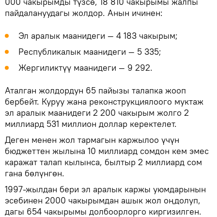
000 чакырымды түзсө, 18 810 чакырымы жалпы
пайдалануудагы жолдор. Анын ичинен:
Эл аралык маанидеги — 4 183 чакырым;
Республикалык маанидеги — 5 335;
Жергиликтүү маанидеги — 9 292.
Аталган жолдордун 65 пайызы талапка жооп
бербейт. Куруу жана реконструкциялоого муктаж
эл аралык маанидеги 2 200 чакырым жолго 2
миллиард 531 миллион доллар керектелет.
Деген менен жол тармагын каржылоо үчүн
бюджеттен жылына 10 миллиард сомдон кем эмес
каражат талап кылынса, былтыр 2 миллиард сом
гана бөлүнгөн.
1997-жылдан бери эл аралык каржы уюмдарынын
эсебинен 2000 чакырымдан ашык жол оңдолуп,
дагы 654 чакырымы долбоорлорго киргизилген.