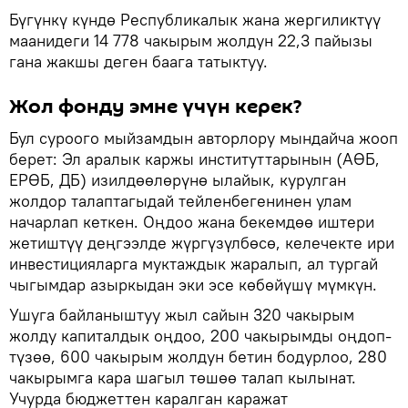
Бүгүнкү күндө Республикалык жана жергиликтүү
маанидеги 14 778 чакырым жолдун 22,3 пайызы
гана жакшы деген баага татыктуу.
Жол фонду эмне үчүн керек?
Бул суроого мыйзамдын авторлору мындайча жооп
берет: Эл аралык каржы институттарынын (АӨБ,
ЕРӨБ, ДБ) изилдөөлөрүнө ылайык, курулган
жолдор талаптагыдай тейленбегенинен улам
начарлап кеткен. Оңдоо жана бекемдөө иштери
жетиштүү деңгээлде жүргүзүлбөсө, келечекте ири
инвестицияларга муктаждык жаралып, ал тургай
чыгымдар азыркыдан эки эсе көбөйүшү мүмкүн.
Ушуга байланыштуу жыл сайын 320 чакырым
жолду капиталдык оңдоо, 200 чакырымды оңдоп-
түзөө, 600 чакырым жолдун бетин бодурлоо, 280
чакырымга кара шагыл төшөө талап кылынат.
Учурда бюджеттен каралган каражат