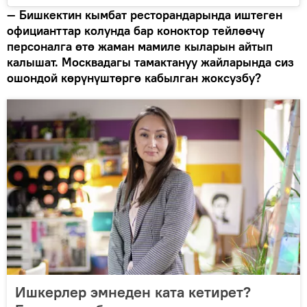
— Бишкектин кымбат ресторандарында иштеген
официанттар колунда бар коноктор тейлөөчү
персоналга өтө жаман мамиле кыларын айтып
калышат. Москвадагы тамактануу жайларында сиз
ошондой көрүнүштөргө кабылган жоксузбу?
Ишкерлер эмнеден ката кетирет?