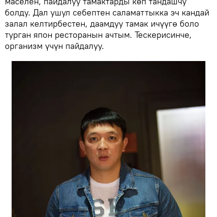
маселен, пайдалуу тамактарды көп тандашчу
болду. Дал ушул себептен саламаттыкка эч кандай
залал келтирбестен, даамдуу тамак ичүүгө боло
турган япон ресторанын ачтым. Тескерисинче,
организм үчүн пайдалуу.