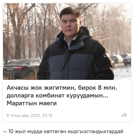
Акчасы жок жигитмин, бирок 8 млн.
долларга комбинат куруудамын...
Мараттын маеги
8 Үчтүн айы 2021, 20:15
— 10 жыл мурда көптөгөн кыргызстандыктардай