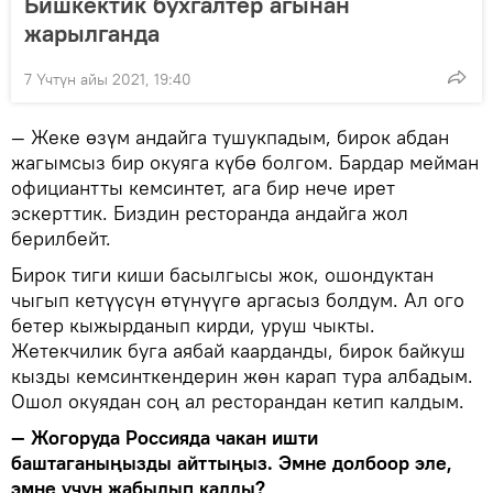
Бишкектик бухгалтер агынан
жарылганда
7 Үчтүн айы 2021, 19:40
— Жеке өзүм андайга тушукпадым, бирок абдан
жагымсыз бир окуяга күбө болгом. Бардар мейман
официантты кемсинтет, ага бир нече ирет
эскерттик. Биздин ресторанда андайга жол
берилбейт.
Бирок тиги киши басылгысы жок, ошондуктан
чыгып кетүүсүн өтүнүүгө аргасыз болдум. Ал ого
бетер кыжырданып кирди, уруш чыкты.
Жетекчилик буга аябай каарданды, бирок байкуш
кызды кемсинткендерин жөн карап тура албадым.
Ошол окуядан соң ал ресторандан кетип калдым.
— Жогоруда Россияда чакан ишти
баштаганыңызды айттыңыз. Эмне долбоор эле,
эмне үчүн жабылып калды?