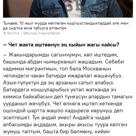
Тынаев: 10 жыл мурда көптөгөн кыргызстандыктардай эле мен
да сыртка акча табууга аттангам
©
Sputnik / Табылды Кадырбеков
— Чет жакта иштөөнүн эң кыйын жагы кайсы?
— Жакындарымды сагынчумун, көп иштедим,
башында абдан чымырканып жашадым. Себеби
кадимки мигрантмын, топ бала Москванын
четиндеги чакан батирди ижаралап жашачубуз.
Азык-түлүктүн да эң арзанын сатып алабыз.
Батирдеги коңшуларыбыз уктап жатканда эч
кимиси байкабасын деп түнкүсүн алардын тамагын
уурданып жечүбүз. Чет өлкөгө иштеп кеткенде
ошондой шартта жашоо кадыресе көрүнүш деп
эсептешет. Түк андай эмес! Андайга чыдай
албасымды аңдадым, акыры акысы туура келген
жумуш таптым, башта бир бөлмөнү, кийин