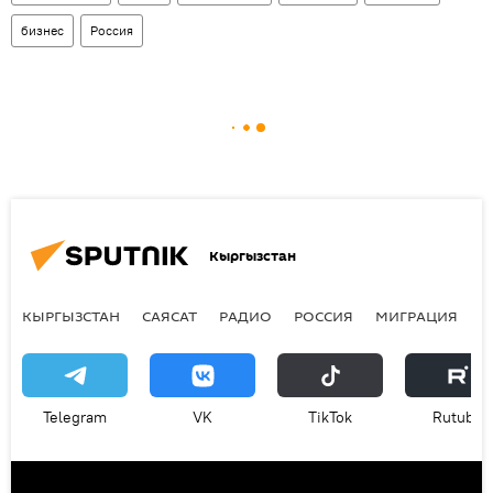
бизнес
Россия
Кыргызстан
КЫРГЫЗСТАН
САЯСАТ
РАДИО
РОССИЯ
МИГРАЦИЯ
С
Telegram
VK
ТikТоk
Rutube