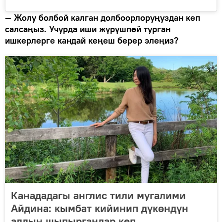
— Жолу болбой калган долбоорлоруңуздан кеп
салсаңыз. Учурда иши жүрүшпөй турган
ишкерлерге кандай кеңеш берер элеңиз?
Канададагы англис тили мугалими
Айдина: кымбат кийинип дүкөндүн
алдын шыпыргандар көп