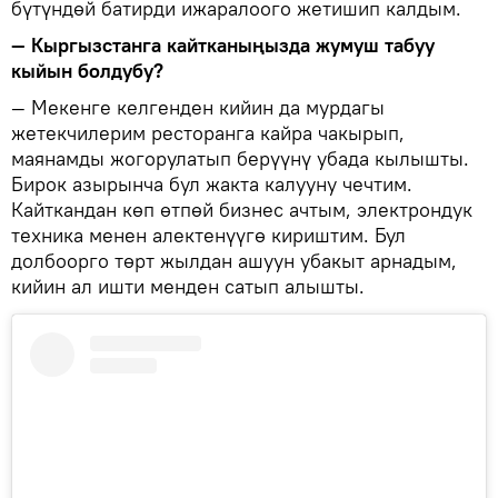
бүтүндөй батирди ижаралоого жетишип калдым.
— Кыргызстанга кайтканыңызда жумуш табуу
кыйын болдубу?
— Мекенге келгенден кийин да мурдагы
жетекчилерим ресторанга кайра чакырып,
маянамды жогорулатып берүүнү убада кылышты.
Бирок азырынча бул жакта калууну чечтим.
Кайткандан көп өтпөй бизнес ачтым, электрондук
техника менен алектенүүгө кириштим. Бул
долбоорго төрт жылдан ашуун убакыт арнадым,
кийин ал ишти менден сатып алышты.