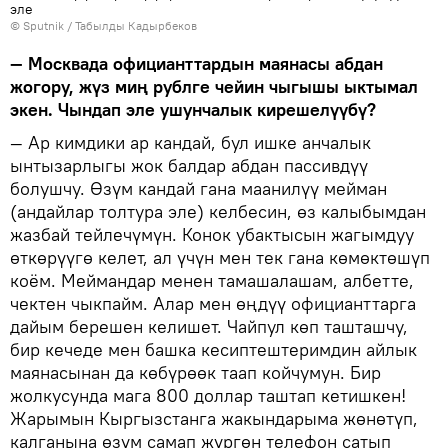
эле
©
Sputnik / Табылды Кадырбеков
— Москвада официанттардын маянасы абдан
жогору, жүз миң рублге чейин чыгышы ыктымал
экен. Чындап эле ушунчалык кирешелүүбү?
— Ар кимдики ар кандай, бул ишке анчалык
ынтызарлыгы жок балдар абдан пассивдүү
болушчу. Өзүм кандай гана маанилүү мейман
(андайлар толтура эле) келбесин, өз калыбымдан
жазбай тейлечүмүн. Конок убактысын жагымдуу
өткөрүүгө келет, ал үчүн мен тек гана көмөктөшүп
коём. Меймандар менен тамашалашам, албетте,
чектен чыкпайм. Алар мен өңдүү официанттарга
дайым берешен келишет. Чайпул көп ташташчу,
бир кечеде мен башка кесиптештеримдин айлык
маянасынан да көбүрөөк таап койчумун. Бир
жолкусунда мага 800 доллар таштап кетишкен!
Жарымын Кыргызстанга жакындарыма жөнөтүп,
калганына өзүм самап жүргөн телефон сатып