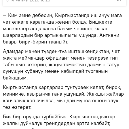
3 Үчтүн айы 2021, 18:25
— Ким эмне дебесин, Кыргызстанда иш ачуу мага
чет өлкөгө караганда жеңил болду. Бишкекте
маселелер алда канча бачым чечилет, чакан
шаарлардын бир артыкчылыгы ушунда. Анткени
баары бири-бирин тааныйт.
Адамдар менен түздөн-түз иштешкендиктен, чет
жакта меймандар официант менен тезирээк тил
табышып кетерин, жаңы тамактын даамын татуу
сунушун кубануу менен кабылдай турганын
байкадым.
Кыргызстанда кардарлар түнтүрөөк келет, бирок,
менимче, азырынча гана ушундай. Жакшы жайлар
канчалык көп ачылса, мындай мүнөз ошончолук
тез өзгөрөт.
Биз бир орунда турбайбыз. Кыргызстандыктар
жалпы дүйнөлүк тренддерден артта калбайт,