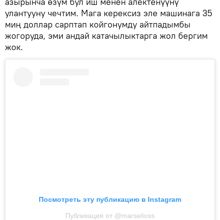
азырынча өзүм бул иш менен алектенүүнү
улантууну чечтим. Мага керексиз эле машинага 35
миң доллар сарптап койгонумду айтпадымбы
жогоруда, эми андай катачылыктарга жол бергим
жок.
Посмотреть эту публикацию в Instagram
Публикация от @marselioss