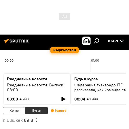
КЫРГ
Кыргызстан
00:00
01:00
Ежедневные новости
Будь в курсе
Ежедневные новости. Выпуск
Федерация тхэквондо ITF
08:00
рассказала, как команда ста
жертвой мошенников
08:00
08:04
4 мин
40 мин
Кечээ
Бүгүн
Эфирге
г. Бишкек
89.3