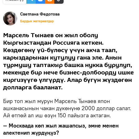
Светлана Федотова
Бардык материалдар
Марсель Тынаев он жыл оболу
Кыргызстандан Россияга кеткен.
Көздөгөнү үй-бүлөсү үчүн акча таап,
карыздарынан кутулуу гана эле. Анын
турмушу таптакыр башка нукка бурулуп,
мекенде бир нече бизнес-долбоорду ишке
киргизүүгө үлгүрдү. Алар бүгүн жүздөгөн
долларга бааланат.
Бир топ жыл мурун Марсель Тынаев япон
ашканасынын чакан дүкөнүнө 2000 доллар салат.
Ай өтпөй ал иш өзүн 150 пайызга актаган.
— Москвада көп жыл жашапсыз, эмне менен
алектенип жүрдүңүз?