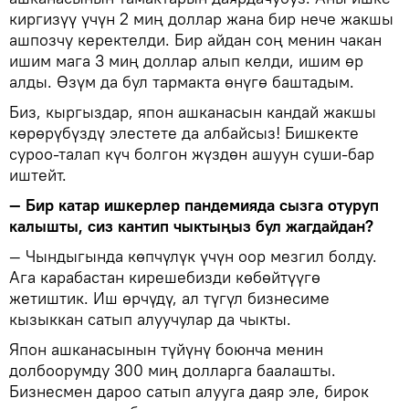
киргизүү үчүн 2 миң доллар жана бир нече жакшы
ашпозчу керектелди. Бир айдан соң менин чакан
ишим мага 3 миң доллар алып келди, ишим өр
алды. Өзүм да бул тармакта өнүгө баштадым.
Биз, кыргыздар, япон ашканасын кандай жакшы
көрөрүбүздү элестете да албайсыз! Бишкекте
суроо-талап күч болгон жүздөн ашуун суши-бар
иштейт.
— Бир катар ишкерлер пандемияда сызга отуруп
калышты, сиз кантип чыктыңыз бул жагдайдан?
— Чындыгында көпчүлүк үчүн оор мезгил болду.
Ага карабастан кирешебизди көбөйтүүгө
жетиштик. Иш өрчүдү, ал түгүл бизнесиме
кызыккан сатып алуучулар да чыкты.
Япон ашканасынын түйүнү боюнча менин
долбоорумду 300 миң долларга баалашты.
Бизнесмен дароо сатып алууга даяр эле, бирок