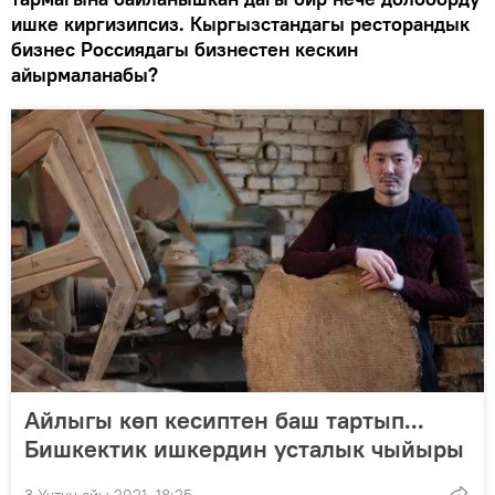
ишке киргизипсиз. Кыргызстандагы ресторандык
бизнес Россиядагы бизнестен кескин
айырмаланабы?
Айлыгы көп кесиптен баш тартып...
Бишкектик ишкердин усталык чыйыры