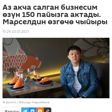
Аз акча салган бизнесим
өзүн 150 пайызга актады.
Марселдин өзгөчө чыйыры
15:29 23.01.2021
©
Sputnik / Табылды Кадырбеков
Жазылуу