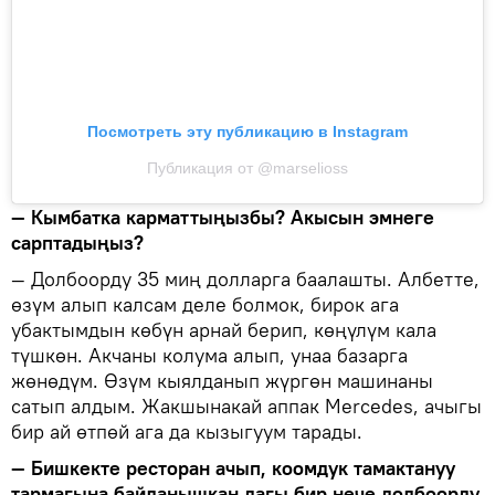
Посмотреть эту публикацию в Instagram
Публикация от @marselioss
— Кымбатка карматтыңызбы? Акысын эмнеге
сарптадыңыз?
— Долбоорду 35 миң долларга баалашты. Албетте,
өзүм алып калсам деле болмок, бирок ага
убактымдын көбүн арнай берип, көңүлүм кала
түшкөн. Акчаны колума алып, унаа базарга
жөнөдүм. Өзүм кыялданып жүргөн машинаны
сатып алдым. Жакшынакай аппак Mercedes, ачыгы
бир ай өтпөй ага да кызыгуум тарады.
— Бишкекте ресторан ачып, коомдук тамактануу
тармагына байланышкан дагы бир нече долбоорду