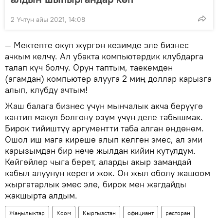
2 Үчтүн айы 2021, 14:08
— Мектепте окуп жүргөн кезимде эле бизнес
ачкым келчү. Ал убакта компьютердик клубдарга
талап күч болчу. Орун таптым, таекемден
(агамдан) компьютер алууга 2 миң доллар карызга
алып, клубду ачтым!
Жаш балага бизнес үчүн мынчалык акча берүүгө
кантип макул болгону өзүм үчүн деле табышмак.
Бирок тийиштүү аргументти таба алган өңдөнөм.
Ошол иш мага киреше алып келген эмес, ал эми
карызымдан бир нече жылдан кийин кутулдум.
Көйгөйлөр чыга берет, аларды акыр замандай
кабыл алуунун кереги жок. Он жыл оболу жашоом
жыргатарлык эмес эле, бирок мен жагдайды
жакшырта алдым.
Жаңылыктар
Коом
Кыргызстан
официант
ресторан