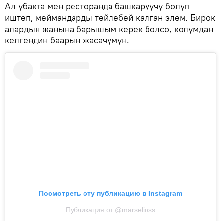
Ал убакта мен ресторанда башкаруучу болуп
иштеп, меймандарды тейлебей калган элем. Бирок
алардын жанына барышым керек болсо, колумдан
келгендин баарын жасачумун.
Посмотреть эту публикацию в Instagram
Публикация от @marselioss