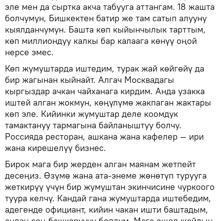
эле мен да сыртка акча табууга аттангам. 18 жашта
болчумун, Бишкектен батир же там сатып алууну
кыялданчумун. Башта көп кыйынчылык тарттым,
көп миллиондуу калкы бар калаага көнүү оңой
нерсе эмес.
Көп жумуштарда иштедим, турак жай көйгөйү да
бир жагынан кыйнайт. Алгач Москвадагы
кыргыздар ачкан чайханага кирдим. Анда узакка
иштей алган жокмун, көңүлүмө жакпаган жактары
көп эле. Кийинки жумуштар деле коомдук
тамактануу тармагына байланыштуу болчу.
Россияда ресторан, ашкана жана кафелер — ири
жана кирешелүү бизнес.
Бирок мага бир жерден алган маянам жетпейт
десеңиз. Өзүмө жана ата-энеме жөнөтүп турууга
жеткирүү үчүн бир жумуштан экинчисине чуркоого
туура келчү. Кандай гана жумуштарда иштебедим,
адегенде официант, кийин чакан ишти баштадым,
андан соң башкаруучу болдум. Мага ошол жайдын