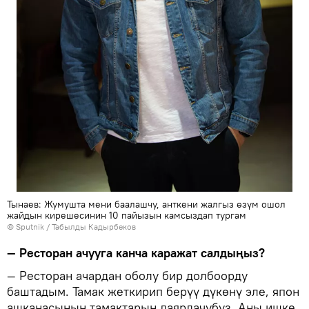
Тынаев: Жумушта мени баалашчу, анткени жалгыз өзүм ошол
жайдын кирешесинин 10 пайызын камсыздап тургам
©
Sputnik / Табылды Кадырбеков
— Ресторан ачууга канча каражат салдыңыз?
— Ресторан ачардан оболу бир долбоорду
баштадым. Тамак жеткирип берүү дүкөнү эле, япон
ашканасынын тамактарын даярдачубуз. Аны ишке