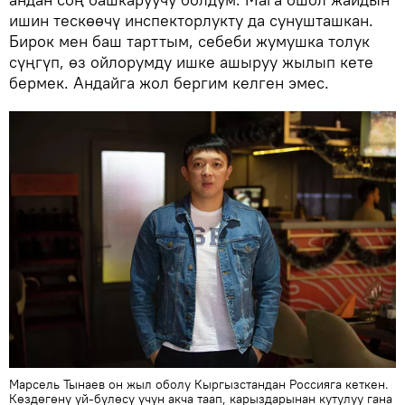
ишин тескөөчү инспекторлукту да сунушташкан.
Бирок мен баш тарттым, себеби жумушка толук
сүңгүп, өз ойлорумду ишке ашыруу жылып кете
бермек. Андайга жол бергим келген эмес.
Марсель Тынаев он жыл оболу Кыргызстандан Россияга кеткен.
Көздөгөнү үй-бүлөсү үчүн акча таап, карыздарынан кутулуу гана