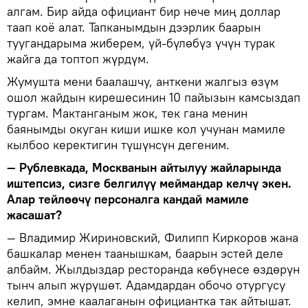
алгам. Бир айда официант бир нече миң доллар
таап коё алат. Тапканымдын дээрлик баарын
туугандарыма жиберем, үй-бүлөбүз үчүн турак
жайга да топтоп жүрдүм.
Жумушта мени баалашчу, анткени жалгыз өзүм
ошол жайдын кирешесинин 10 пайызын камсыздап
тургам. Мактанганым жок, тек гана менин
баянымды окуган киши ишке кол учунан мамиле
кылбоо керектигин түшүнсүн дегеним.
— Рублевкада, Москванын айтылуу жайларында
иштепсиз, сизге белгилүү меймандар келчү экен.
Алар тейлөөчү персоналга кандай мамиле
жасашат?
— Владимир Жириновский, Филипп Киркоров жана
башкалар менен таанышкам, баарын эстей деле
албайм. Жылдыздар ресторанда көбүнесе өздөрүн
тынч алып жүрүшөт. Адамдардан обочо отургусу
келип, эмне каалаганын официантка так айтышат.