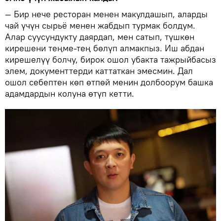
— Бир нече ресторан менен макулдашып, аларды
чай үчүн сырьё менен жабдып турмак болдум.
Алар суусундукту даярдап, мен сатып, түшкөн
кирешени теңме-тең бөлүп алмакпыз. Иш абдан
кирешелүү болчу, бирок ошол убакта тажрыйбасыз
элем, документтерди каттаткан эмесмин. Дал
ошол себептен көп өтпөй менин долбоорум башка
адамдардын колуна өтүп кетти.