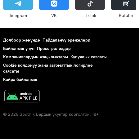
Telegram
VK
ТikТоk
Rutube
Долбоор жөнүндө
Пайдалануу эрежелери
Байланыш үчүн
Пресс-релиздер
Компаниялардын жаңылыктары
Купуялык саясаты
Cookie колдонуу жана автоматтык логирлөө
саясаты
Кайра байланыш
© 2026 Sputnik Бардык укуктар корголгон. 18+