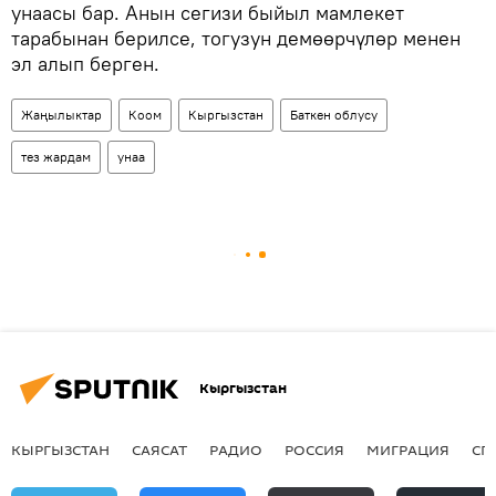
унаасы бар. Анын сегизи быйыл мамлекет
тарабынан берилсе, тогузун демөөрчүлөр менен
эл алып берген.
Жаңылыктар
Коом
Кыргызстан
Баткен облусу
тез жардам
унаа
Кыргызстан
КЫРГЫЗСТАН
САЯСАТ
РАДИО
РОССИЯ
МИГРАЦИЯ
СП