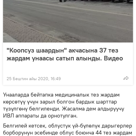
"Коопсуз шаардын" акчасына 37 тез
жардам унаасы сатып алынды. Видео
25 Бештин айы 2020, 16:49
Унааларда бейтапка медициналык тез жардам
көрсөтүү үчүн зарыл болгон бардык шарттар
түзүлгөнү белгиленди. Жасалма дем алдыруучу
ИВЛ аппараты да орнотулган.
Белгилей кетсек, облустук үй-бүлөлүк дарыгерлер
борборунун эсебинде облус боюнча 44 тез жардам