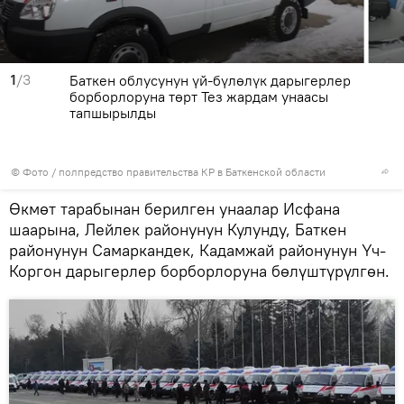
1
/3
Баткен облусунун үй-бүлөлүк дарыгерлер
борборлоруна төрт Тез жардам унаасы
тапшырылды
© Фото / полпредство правительства КР в Баткенской области
Өкмөт тарабынан берилген унаалар Исфана
шаарына, Лейлек районунун Кулунду, Баткен
районунун Самаркандек, Кадамжай районунун Үч-
Коргон дарыгерлер борборлоруна бөлүштүрүлгөн.