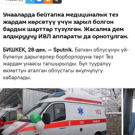
Унааларда бейтапка медициналык тез
жардам көрсөтүү үчүн зарыл болгон
бардык шарттар түзүлгөн. Жасалма дем
алдыруучу ИВЛ аппараты да орнотулган.
БИШКЕК, 28-дек. — Sputnik.
Баткен облусунун үй-
бүлөлүк дарыгерлер борборлоруна төрт Тез
жардам унаасы тапшырылды. Бул тууралуу
өкмөттүн аталган облустагы өкүлчүлүгү
кабарлады.