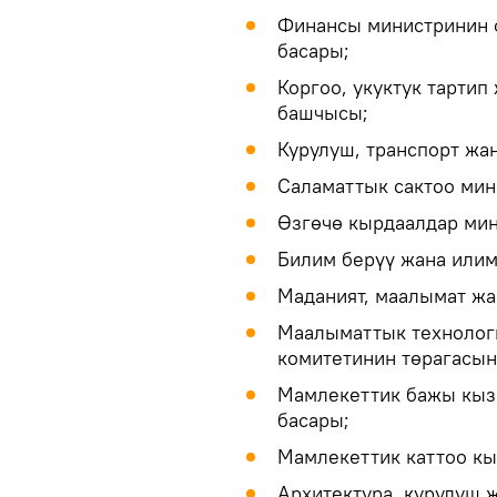
Финансы министринин 
басары;
Коргоо, укуктук тартип
башчысы;
Курулуш, транспорт жа
Саламаттык сактоо мин
Өзгөчө кырдаалдар мин
Билим берүү жана илим
Маданият, маалымат жа
Маалыматтык технолог
комитетинин төрагасын
Мамлекеттик бажы кыз
басары;
Мамлекеттик каттоо к
Архитектура, курулуш 