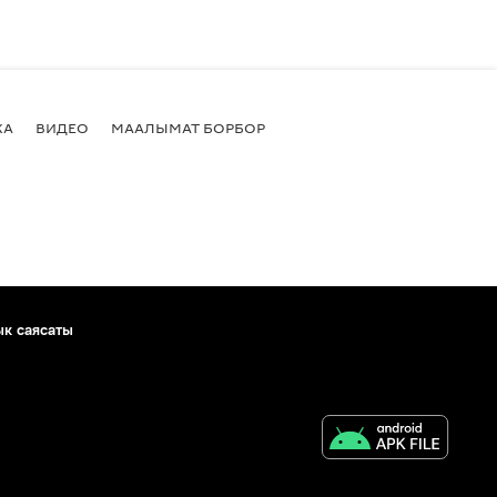
КА
ВИДЕО
МААЛЫМАТ БОРБОР
ык саясаты