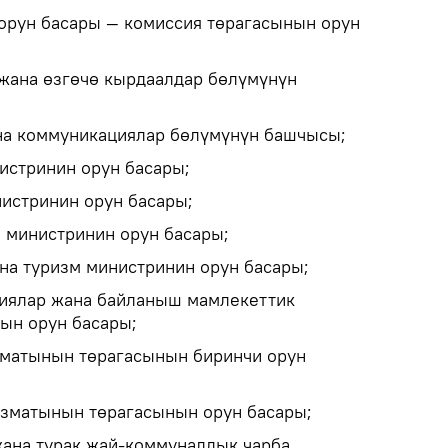
орун басары — комиссия төрагасынын орун
 жана өзгөчө кырдаалдар бөлүмүнүн
на коммуникациялар бөлүмүнүн башчысы;
истринин орун басары;
истринин орун басары;
 министринин орун басары;
на туризм министринин орун басары;
иялар жана байланыш мамлекеттик
ын орун басары;
матынын төрагасынын биринчи орун
ызматынын төрагасынын орун басары;
жана турак жай-коммуналдык чарба