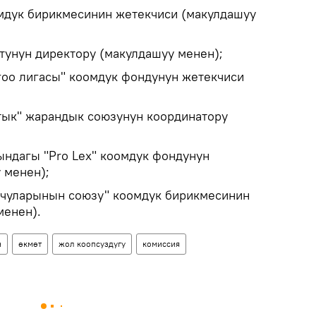
мдук бирикмесинин жетекчиси (макулдашуу
тунун директору (макулдашуу менен);
гоо лигасы" коомдук фондунун жетекчиси
ык" жарандык союзунун координатору
ндагы "Pro Lex" коомдук фондунун
 менен);
очуларынын союзу" коомдук бирикмесинин
менен).
н
өкмөт
жол коопсуздугу
комиссия