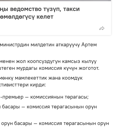
ы ведомство түзүп, такси
өмөлдөгүсү келет
министрдин милдетин аткаруучу Артем
менен жол коопсуздугун камсыз кылуу
теген мурдагы комиссия күчүн жоготот.
мөнкү мамлекеттик жана коомдук
ктивисттери кирди:
е-премьер — комиссиянын төрагасы;
басары — комиссия төрагасынын орун
 орун басары — комиссия төрагасынын орун