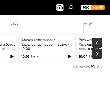
РУС
КЫРГ
03:00
04:00
Ежедневные новости
Тема дня
ага берүү
Ежедневные новости. Выпуск
Пять ошибок котор
 талаптар
10:00
дорого обойтись п
жилья
10:01
10:04
3 мин
39 мин
г. Бишкек
89.3