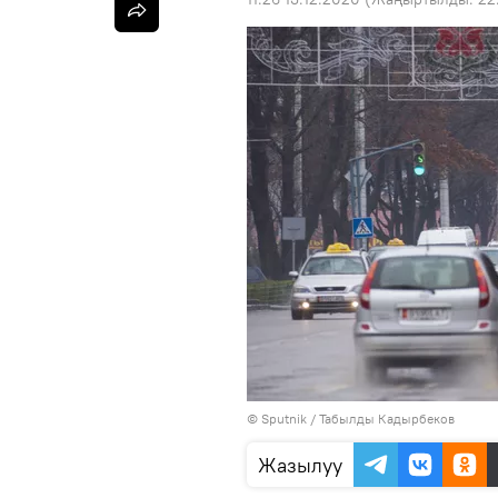
©
Sputnik / Табылды Кадырбеков
Жазылуу