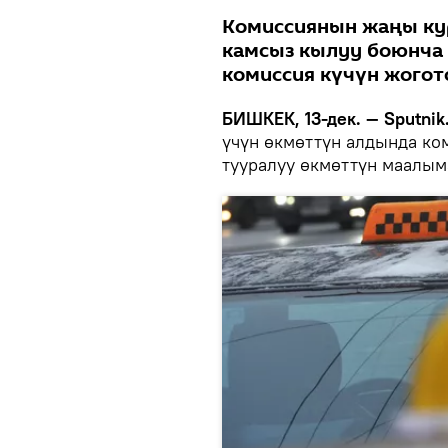
Комиссиянын жаңы ку
камсыз кылуу боюнча
комиссия күчүн жогот
БИШКЕК, 13-дек. — Sputnik
үчүн өкмөттүн алдында ко
тууралуу өкмөттүн маалым