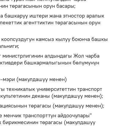
нин төрагасынын орун басары;
а башкаруу иштери жана этностор аралык
екеттик агенттиктин төрагасынын орун
оопсуздугун камсыз кылуу боюнча башкы
льниги;
т министрлигинин алдындагы Жол чарба
активдери башкармалыгынын бөлүмүнүн
-мэри (макулдашуу менен)
гы техникалык университеттин транспорт
акультетинин деканы (макулдашуу менен);
ациясынын төрагасы (макулдашуу менен);
 менчик транспорттун айдоочулары"
к бирикмесинин төрагасы (макулдашуу