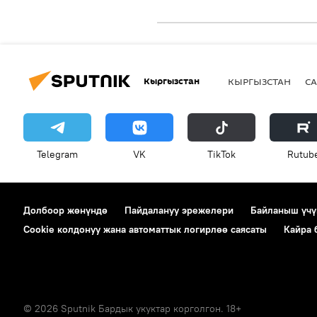
Кыргызстан
КЫРГЫЗСТАН
СА
Telegram
VK
ТikТоk
Rutub
Долбоор жөнүндө
Пайдалануу эрежелери
Байланыш үчү
Cookie колдонуу жана автоматтык логирлөө саясаты
Кайра
© 2026 Sputnik Бардык укуктар корголгон. 18+