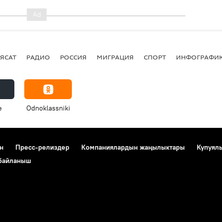
ЯСАТ
РАДИО
РОССИЯ
МИГРАЦИЯ
СПОРТ
ИНФОГРАФИ
e
Odnoklassniki
н
Пресс-релиздер
Компаниялардын жаңылыктары
Купуял
 байланыш