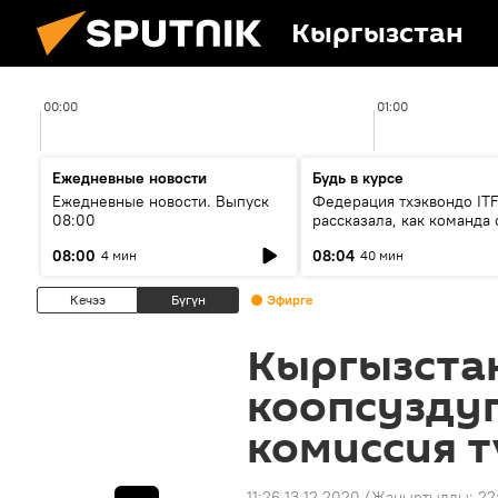
Кыргызстан
00:00
01:00
Ежедневные новости
Будь в курсе
Ежедневные новости. Выпуск
Федерация тхэквондо IT
08:00
рассказала, как команда 
жертвой мошенников
08:00
08:04
4 мин
40 мин
Кечээ
Бүгүн
Эфирге
Кыргызста
коопсузду
комиссия т
11:26 13.12.2020
(Жаңыртылды:
22