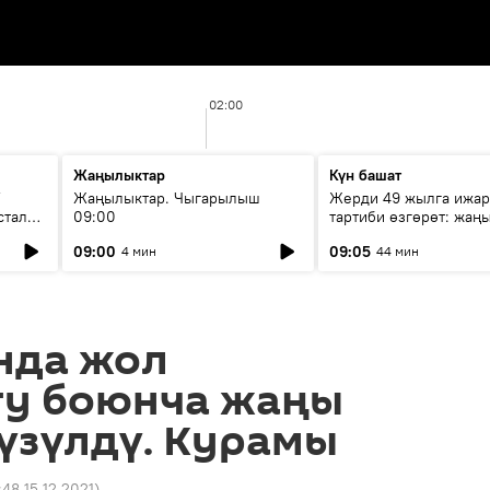
02:00
Жаңылыктар
Күн башат
F
Жаңылыктар. Чыгарылыш
Жерди 49 жылга ижар
стала
09:00
тартиби өзгөрөт: жаңы
эмнени көздөйт?
09:00
09:05
4 мин
44 мин
нда жол
гу боюнча жаңы
үзүлдү. Курамы
:48 15.12.2021
)