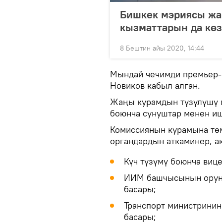
Бишкек мэриясы жаң
кызматтарын да көз
8 Бештин айы 2020, 14:44
Мындай чечимди премьер-
Новиков кабыл алган.
Жаңы курамдын түзүлүшү 
боюнча сунуштар менен иш
Комиссиянын курамына тө
органдардын аткаминер, а
Күч түзүмү боюнча виц
ИИМ башчысынын орун 
басары;
Транспорт министринин
басары;