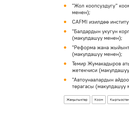
"Жол коопсуздугу" коо
менен);
CAFMI изилдөө институ
"Балдардын укугун кор
(макулдашуу менен);
"Реформа жана жыйынт
(макулдашуу менен);
Темир Жумакадыров аты
жетекчиси (макулдашуу
"Автоунаалардын айдо
төрагасы (макулдашуу 
Жаңылыктар
Коом
Кыргызста