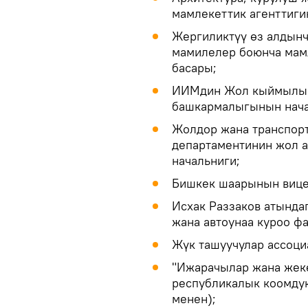
мамлекеттик агенттиги
Жергиликтүү өз алдынч
мамилелер боюнча мамл
басары;
ИИМдин Жол кыймылы к
башкармалыгынын нача
Жолдор жана транспор
департаментинин жол 
начальниги;
Бишкек шаарынын вице
Исхак Раззаков атында
жана автоунаа куроо ф
Жүк ташуучулар ассоци
"Ижарачылар жана жеке
республикалык коомду
менен);