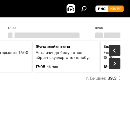
РУС
КЫРГ
17:00
18:00
Жума жыйынтыгы
Ежедневные 
гарылыш 17:00
Апта ичинде болуп өткөн
Ежедневные н
айрым окуяларга токтолобуз
18:00
17:05
18:01
45 мин
5 мин
г. Бишкек
89.3