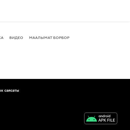
КА
ВИДЕО
МААЛЫМАТ БОРБОР
ык саясаты