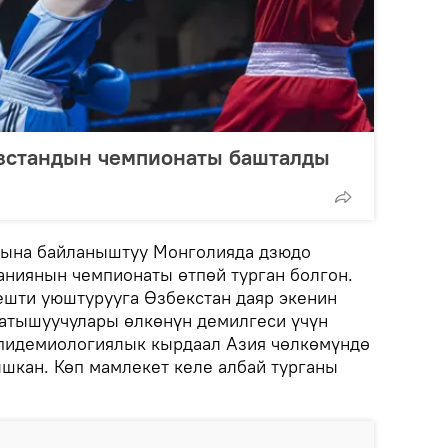
зстандын чемпионаты башталды
лына байланыштуу Монголияда дзюдо
ниянын чемпионаты өтпөй турган болгон.
ешти уюштурууга Өзбекстан даяр экенин
атышуучулары өлкөнүн демилгеси үчүн
пидемиологиялык кырдаал Азия чөлкөмүндө
кан. Көп мамлекет келе албай турганы