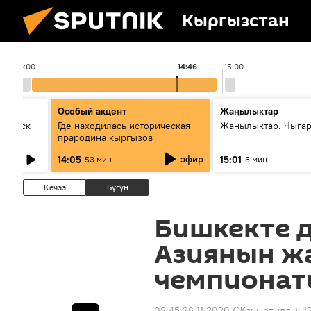
Кыргызстан
14:00
14:46
15:00
Особый акцент
Жаңылыктар
Выпуск
Где находилась историческая
Жаңылыктар. Чыга
прародина кыргызов
эфир
14:05
15:01
53 мин
3 мин
Кечээ
Бүгүн
Бишкекте 
Азиянын ж
чемпионат
08:45 26.11.2020
(Жаңыртылды:
1