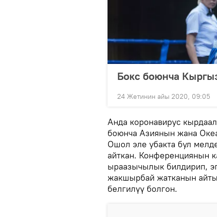
Бокс боюнча Кыргы
24 Жетинин айы 2020, 09:05
Анда коронавирус кырдаа
боюнча Азиянын жана Океа
Ошол эле убакта бул мелд
айткан. Конференциянын к
ыраазычылык билдирип, э
жакшырбай жатканын айтыш
белгилүү болгон.