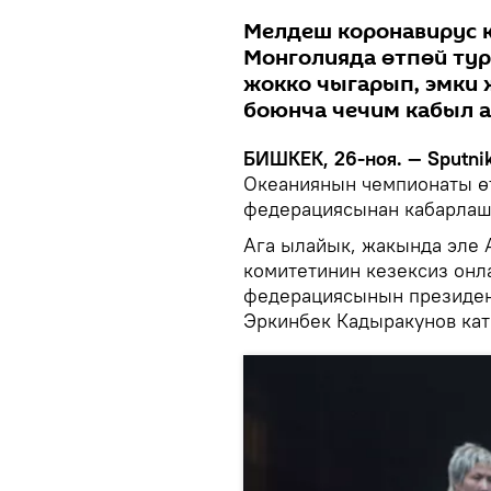
Мелдеш коронавирус 
Монголияда өтпөй тур
жокко чыгарып, эмки
боюнча чечим кабыл а
БИШКЕК, 26-ноя. — Sputnik
Океаниянын чемпионаты өт
федерациясынан кабарлаш
Ага ылайык, жакында эле 
комитетинин кезексиз онл
федерациясынын президен
Эркинбек Кадыракунов ка