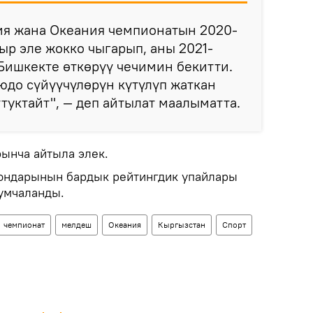
зия жана Океания чемпионатын 2020-
р эле жокко чыгарып, аны 2021-
Бишкекте өткөрүү чечимин бекитти.
юдо сүйүүчүлөрүн күтүлүп жаткан
ттуктайт", — деп айтылат маалыматта.
ынча айтыла элек.
оюндарынын бардык рейтингдик упайлары
умчаланды.
чемпионат
мелдеш
Океания
Кыргызстан
Спорт