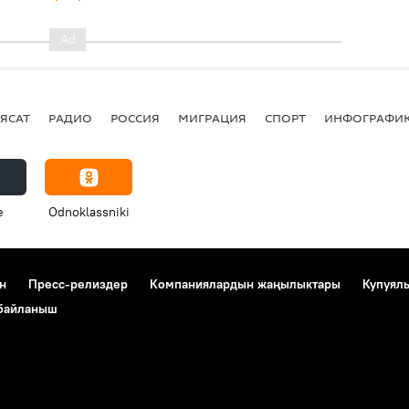
ЯСАТ
РАДИО
РОССИЯ
МИГРАЦИЯ
СПОРТ
ИНФОГРАФИ
e
Odnoklassniki
н
Пресс-релиздер
Компаниялардын жаңылыктары
Купуял
 байланыш