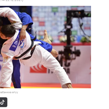
абанкка өтүү