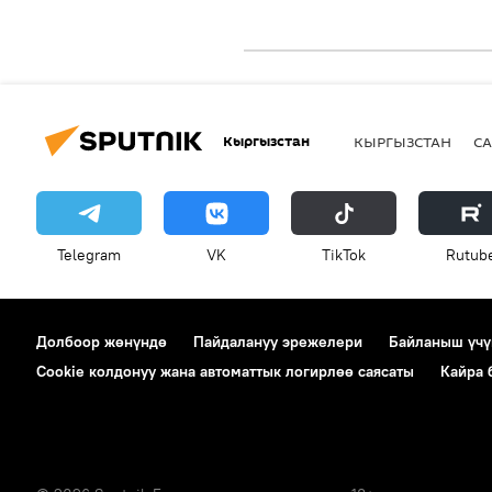
Кыргызстан
КЫРГЫЗСТАН
СА
Telegram
VK
ТikТоk
Rutub
Долбоор жөнүндө
Пайдалануу эрежелери
Байланыш үчү
Cookie колдонуу жана автоматтык логирлөө саясаты
Кайра