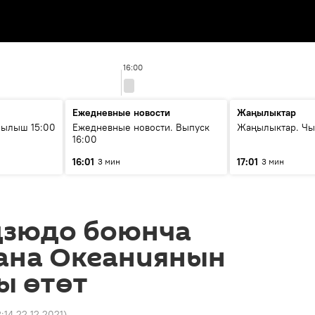
16:00
Ежедневные новости
Жаңылыктар
рылыш 15:00
Ежедневные новости. Выпуск
Жаңылыктар. Чы
16:00
16:01
17:01
3 мин
3 мин
дзюдо боюнча
ана Океаниянын
ы өтөт
2:14 22.12.2021
)