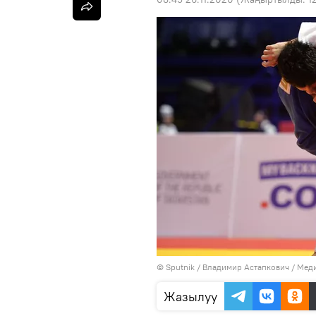
©
Sputnik
/ Владимир Астапкович
/
Меди
Жазылуу