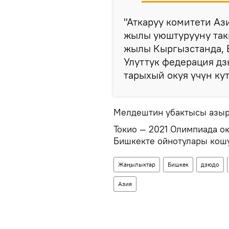
"Аткаруу комитети А
жылы уюштурууну такы
жылы Кыргызстанда, 
Улуттук федерация дз
тарыхый окуя үчүн ку
Мелдештин убактысы азыр
Токио — 2021 Олимпиада 
Бишкекте ойнотулары кош
Жаңылыктар
Бишкек
дзюдо
Азия