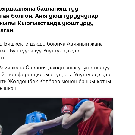
кырдаалына байланыштуу
ган болгон. Аны уюштуруучулар
 жылы Кыргызстанда уюштуруу
лган.
.
Бишкекте дзюдо боюнча Азиянын жана
өт. Бул тууралуу Улуттук дзюдо
ты.
Азия жана Океания дзюдо союзунун аткаруу
айн конференциясы өтүп, ага Улуттук дзюдо
ти Жолдошбек Көлбаев менен башкы катчы
тышкан.