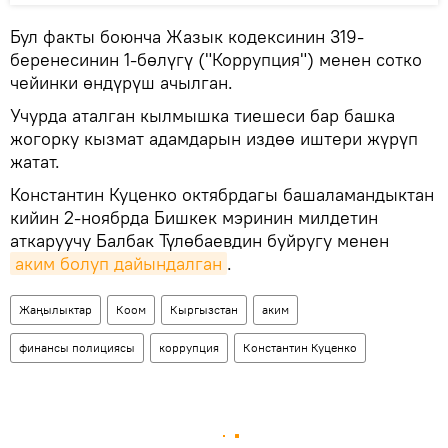
Бул факты боюнча Жазык кодексинин 319-
беренесинин 1-бөлүгү ("Коррупция") менен сотко
чейинки өндүрүш ачылган.
Учурда аталган кылмышка тиешеси бар башка
жогорку кызмат адамдарын издөө иштери жүрүп
жатат.
Константин Куценко октябрдагы башаламандыктан
кийин 2-ноябрда Бишкек мэринин милдетин
аткаруучу Балбак Түлөбаевдин буйругу менен
аким болуп дайындалган
.
Жаңылыктар
Коом
Кыргызстан
аким
финансы полициясы
коррупция
Константин Куценко