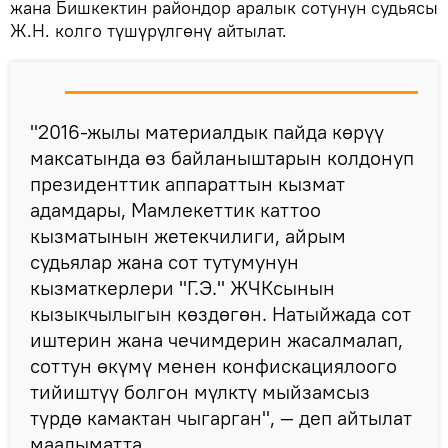
жана Бишкектин райондор аралык сотунун судьясы
Ж.Н. колго түшүрүлгөнү айтылат.
"2016-жылы материалдык пайда көрүү
максатында өз байланыштарын колдонуп
президенттик аппараттын кызмат
адамдары, Мамлекеттик каттоо
кызматынын жетекчилиги, айрым
судьялар жана сот тутумунун
кызматкерлери "Г.Э." ЖЧКсынын
кызыкчылыгын көздөгөн. Натыйжада сот
иштерин жана чечимдерин жасалмалап,
соттун өкүмү менен конфискациялоого
тийиштүү болгон мүлктү мыйзамсыз
түрдө камактан чыгарган", — деп айтылат
маалыматта.