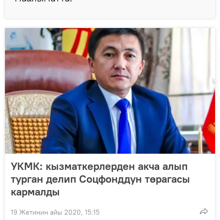
УКМК: кызматкерлерден акча алып
турган делип Соцфонддун төрагасы
кармалды
19 Жетинин айы 2020, 15:15