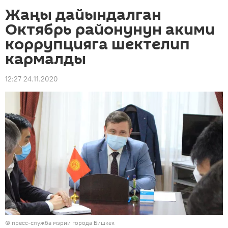
Жаңы дайындалган
Октябрь районунун акими
коррупцияга шектелип
кармалды
12:27 24.11.2020
©
пресс-служба мэрии города Бишкек