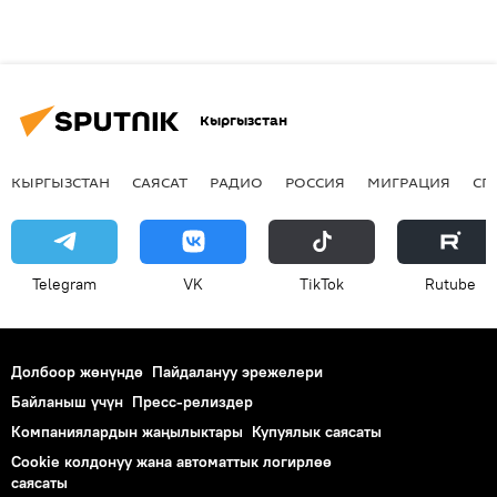
Кыргызстан
КЫРГЫЗСТАН
САЯСАТ
РАДИО
РОССИЯ
МИГРАЦИЯ
СП
Telegram
VK
ТikТоk
Rutube
Долбоор жөнүндө
Пайдалануу эрежелери
Байланыш үчүн
Пресс-релиздер
Компаниялардын жаңылыктары
Купуялык саясаты
Cookie колдонуу жана автоматтык логирлөө
саясаты