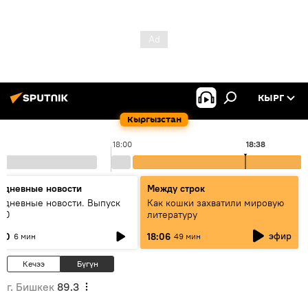
КЫРГ
Кыргызстан
18:00
18:38
едневные новости
Между строк
едневные новости. Выпуск
Как кошки захватили мировую
:00
литературу
эфир
:00
18:06
6 мин
49 мин
Кечээ
Бүгүн
г. Бишкек
89.3