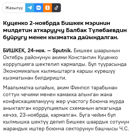
Жазылуу
Куценко 2-ноябрда Бишкек мэринин
милдетин аткаруучу Балбак Түлөбаевдин
буйругу менен кызматка дайындалган.
БИШКЕК, 24-ноя. — Sputnik.
Бишкек шаарынын
Октябрь районунун акими Константин Куценко
коррупцияга шектелип кармалды. Бул туурасында
Экономикалык кылмыштарга каршы күрөшүү
кызматынан билдиришти.
Маалыматка ылайык, аким Финпол тарабынан
соттун чечими менен камакка алынган жана
конфискациялануучу жер участогу боюнча мурда
аныкталган коррупциялык схеманын алкагында
кечээ, 23-ноябрда, кармалган. Буга чейин бул
кылмышка шектүү делип Бишкек шаардык сотунун
жарандык иштер боюнча секторунун башчысы Ч.С.