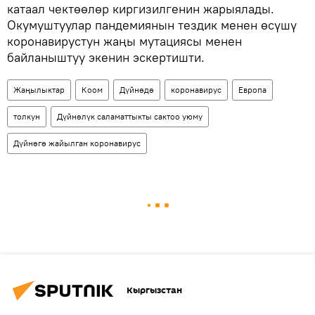
катаал чектөөлөр киргизилгенин жарыялады.
Окумуштуулар пандемиянын тездик менен өсүшү
коронавирустун жаңы мутациясы менен
байланыштуу экенин эскертишти.
Жаңылыктар
Коом
Дүйнөдө
коронавирус
Европа
толкун
Дүйнөлүк саламаттыкты сактоо уюму
Дүйнөгө жайылган коронавирус
Кыргызстан