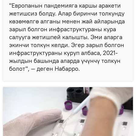
"Европанын пандемияга каршы аракети
жетишсиз болду. Алар биринчи толкунду
көзөмөлгө алганы менен жай айларында
зарыл болгон инфраструктураны кура
салууга жетишпей калышты. Эми аларга
экинчи толкун келди. Эгер зарыл болгон
инфраструктураны куруп албаса, 2021-
жылдын башында аларда үчүнчү толкун
болот", — деген Набарро.