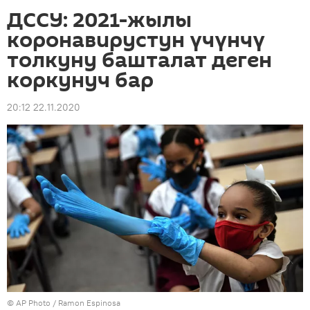
ДССУ: 2021-жылы
коронавирустун үчүнчү
толкуну башталат деген
коркунуч бар
20:12 22.11.2020
©
AP Photo
/ Ramon Espinosa