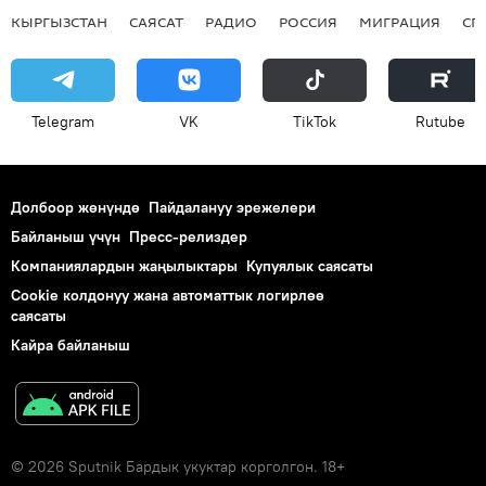
КЫРГЫЗСТАН
САЯСАТ
РАДИО
РОССИЯ
МИГРАЦИЯ
СП
Telegram
VK
ТikТоk
Rutube
Долбоор жөнүндө
Пайдалануу эрежелери
Байланыш үчүн
Пресс-релиздер
Компаниялардын жаңылыктары
Купуялык саясаты
Cookie колдонуу жана автоматтык логирлөө
саясаты
Кайра байланыш
© 2026 Sputnik Бардык укуктар корголгон. 18+