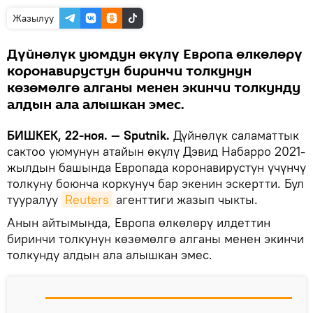
Жазылуу
Дүйнөлүк уюмдун өкүлү Европа өлкөлөрү
коронавирустун биринчи толкунун
көзөмөлгө алганы менен экинчи толкунду
алдын ала алышкан эмес.
БИШКЕК, 22-ноя. — Sputnik.
Дүйнөлүк саламаттык
сактоо уюмунун атайын өкүлү Дэвид Набарро 2021-
жылдын башында Европада коронавирустун үчүнчү
толкуну боюнча коркунуч бар экенин эскертти. Бул
тууралуу
Reuters
агенттиги жазып чыкты.
Анын айтымында, Европа өлкөлөрү илдеттин
биринчи толкунун көзөмөлгө алганы менен экинчи
толкунду алдын ала алышкан эмес.