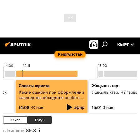
КЫРГ
Кыргызстан
14:00
14:11
15:00
Советы юриста
Жаңылыктар
уск
Какие ошибки при оформлении
Жаңылыктар. Чыгарыл
наследства обходятся особенно
дорого - советы юриста
эфир
14:08
15:01
40 мин
3 мин
Кечээ
Бүгүн
г. Бишкек
89.3