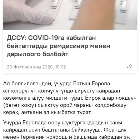
ДССУ: COVID-19га кабылган
бейтаптарды ремдесивир менен
дарылоого болбойт
20 Жетинин айы 2020, 10:32
Ал белгилегендей, учурда Батыш Европа
өлкөлөрүнүн көпчүлүгүндө вирусту кайрадан
көзөмөлгө алуу милдети турат. Бирок алар локдаун
(бөгөт коюу) сыяктуу орой чараны колдонбошу
керек, анткени ал кымбатка турат.
Учурда Европада оору жуктургандардын саны
кайрадан өсүп баштаганы байкалууда. Франция
менен Германия ноябрдын башында кайрадан эң