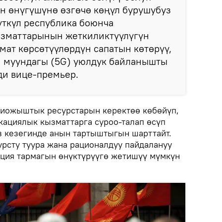
ын өнүгүшүнө өзгөчө көңүл бурушубуз
үткүл республика боюнча
зматтарынын жеткиликтүүлүгүн
мат көрсөтүүлөрдүн сапатын көтөрүү,
 муундагы (5G) уюлдук байланышты
ди вице-премьер.
диожыштык ресурстарын керектөө көбөйүп,
ациялык кызматтарга суроо-талап өсүп
өз кезегинде анын тартыштыгын шарттайт.
урсту туура жана рационалдуу пайдалануу
ция тармагын өнүктүрүүгө жетишүү мүмкүн