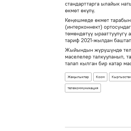
стандарттарга ылайык нат
өкмөт өкүлү.
Кеңешмеде өкмөт тарабын
(интерконнект) ортосундаг
төмөндөтүү ырааттуулугу 
тариф 2021-жылдан баштап
Жыйындын жүрүшүндө теле
маселелер талкууланып, т
талап кылган бир катар ма
Жаңылыктар
Коом
Кыргызста
телекоммуникация