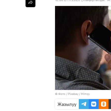
© Фото / Pixabay / Mimzy
Жазылуу