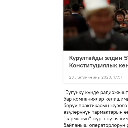
Курултайды элдин 5
Конституциялык ке
20 Жетинин айы 2020, 17:57
"Бүгүнкү күндө радиожышт
бар компаниялар келишимд
берүү практикасын жүзөгө
өзүлөрүнүн тармактарын өн
"карманып" жүргөнү эч ки
байланыш операторлорун 