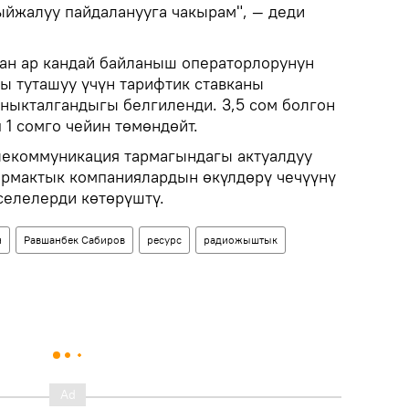
ыйжалуу пайдаланууга чакырам", — деди
ан ар кандай байланыш операторлорунун
ы туташуу үчүн тарифтик ставканы
аныкталгандыгы белгиленди. 3,5 сом болгон
 1 сомго чейин төмөндөйт.
коммуникация тармагындагы актуалдуу
армактык компаниялардын өкүлдөрү чечүүнү
селелерди көтөрүштү.
н
Равшанбек Сабиров
ресурс
радиожыштык