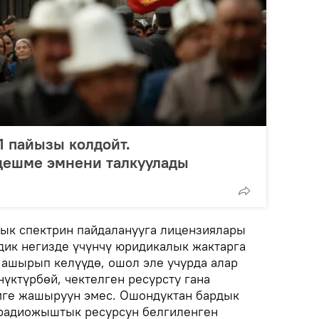
1 пайызы колдойт.
ңешме эмнени талкуулады
ык спектрин пайдаланууга лицензиялары
ик негизде үчүнчү юридикалык жактарга
 ашырып келүүдө, ошол эле учурда алар
үктүрбөй, чектелген ресурсту гана
мге жашыруун эмес. Ошондуктан бардык
радиожыштык ресурсун белгиленген