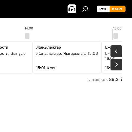
РУС
КЫРГ
14:00
15:00
ости
Жаңылыктар
Ежедневные 
ости. Выпуск
Жаңылыктар. Чыгарылыш 15:00
Ежедневные н
16:00
15:01
16:01
3 мин
3 мин
г. Бишкек
89.3