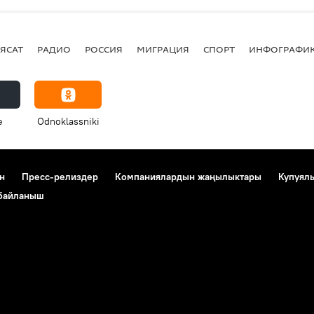
ЯСАТ
РАДИО
РОССИЯ
МИГРАЦИЯ
СПОРТ
ИНФОГРАФИ
e
Odnoklassniki
н
Пресс-релиздер
Компаниялардын жаңылыктары
Купуял
 байланыш