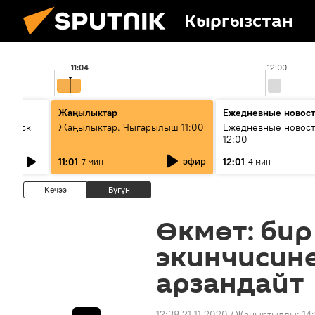
Кыргызстан
11:04
12:00
Жаңылыктар
Ежедневные новос
Выпуск
Жаңылыктар. Чыгарылыш 11:00
Ежедневные новост
12:00
эфир
11:01
12:01
7 мин
4 мин
Кечээ
Бүгүн
Өкмөт: би
экинчисин
арзандайт
12:38 21.11.2020
(Жаңыртылды:
14