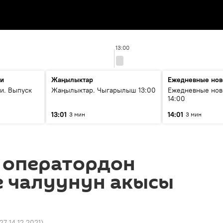
13:00
ти
Жаңылыктар
Ежедневные нов
и. Выпуск
Жаңылыктар. Чыгарылыш 13:00
Ежедневные нов
14:00
13:01
14:01
3 мин
3 мин
р оператордон
е чалуунун акысы
:27 14.12.2021
)