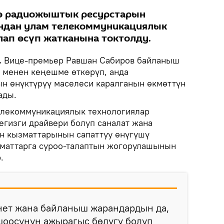
дө радиожыштык ресурстарын
ындан улам телекоммуникациялык
лап өсүп жатканына токтолду.
.
Вице-премьер Равшан Сабиров байланыш
 менен кеңешме өткөрүп, анда
н өнүктүрүү маселеси каралганын өкмөттүн
ады.
елекоммуникациялык технологиялар
егизги драйвери болуп саналат жана
н кызматтарынын сапаттуу өнүгүшү
маттарга суроо-талаптын жогорулашынын
.
нет жана байланыш жарандардын да,
шоосунун ажырагыс бөлүгү болуп