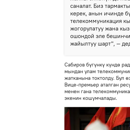
саналат. Биз тармакт
керек, анын ичинде б
телекоммуникация кы
жогорулатуу жана кыз
ошондой эле бешинчи
жайылтуу шарт", — де
Сабиров бүгүнкү күндө ра
мындан улам телекоммуник
жатканына токтолду. Бул 
Вице-премьер аталган рес
менен гана телекоммуника
экенин кошумчалады.