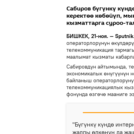
Сабиров бүгүнкү күн
керектөө көбөйүп, м
кызматтарга суроо-та
БИШКЕК, 21-ноя. — Sputnik
операторлорунун өкүлдөрү
телекоммуникация тармагы
маалымат кызматы кабарл
Сабировдун айтымында, т
экономикалык өнүгүүнүн н
байланыш операторлоруну
телекоммуникациялык кыз
фонунда өзгөчө мааниге ээ
"Бүгүнкү күндө интер
жалпы өлкөнүн да жа