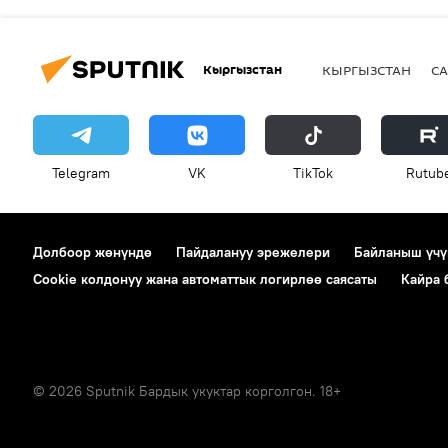
Кыргызстан
КЫРГЫЗСТАН
СА
Telegram
VK
ТikТоk
Rutub
Долбоор жөнүндө
Пайдалануу эрежелери
Байланыш үчү
Cookie колдонуу жана автоматтык логирлөө саясаты
Кайра
© 2026 Sputnik Бардык укуктар корголгон. 18+