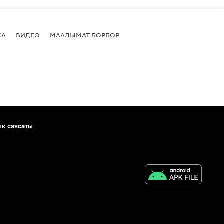
КА
ВИДЕО
МААЛЫМАТ БОРБОР
ык саясаты