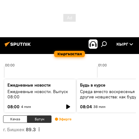
КЫРГ
Кыргызстан
00:00
01:00
Ежедневные новости
Будь в курсе
Ежедневные новости. Выпуск
Среда вместо воскресенья и
08:00
другие новшества: как будут
проходить выборы в КР?
08:00
08:04
4 мин
38 мин
Кечээ
Бүгүн
Эфирге
г. Бишкек
89.3