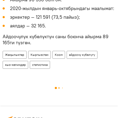
2020-жылдын январь-октябрындагы маалымат:
эркектер — 121 591 (73,5 пайыз);
аялдар — 32 165.
Айдоочулук күбөлүктүн саны боюнча айырма 89
165ти түзгөн.
Жаңылыктар
Кыргызстан
Коом
айдоочу күбөлүгү
кыз-келиндер
статистика