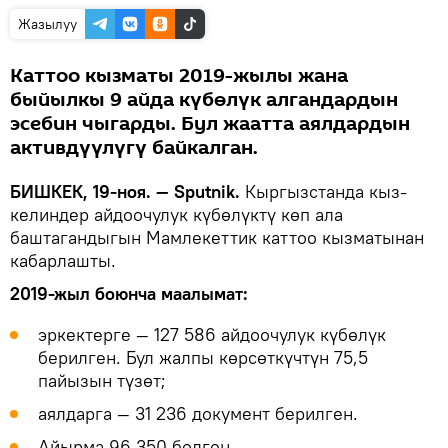
Жазылуу
Каттоо кызматы 2019-жылы жана
быйылкы 9 айда күбөлүк алгандардын
эсебин чыгарды. Бул жаатта аялдардын
активдүүлүгү байкалган.
БИШКЕК, 19-ноя. — Sputnik.
Кыргызстанда кыз-
келиндер айдоочулук күбөлүктү көп ала
баштагандыгын Мамлекеттик каттоо кызматынан
кабарлашты.
2019-жыл боюнча маалымат:
эркектерге — 127 586 айдоочулук күбөлүк
берилген. Бул жалпы көрсөткүчтүн 75,5
пайызын түзөт;
аялдарга — 31 236 документ берилген.
Айырма 96 350 болгон.