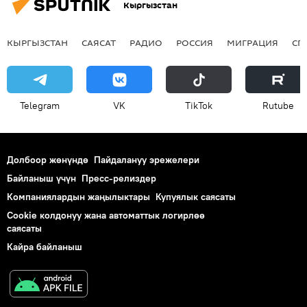
Кыргызстан
КЫРГЫЗСТАН
САЯСАТ
РАДИО
РОССИЯ
МИГРАЦИЯ
СП
Telegram
VK
ТikТоk
Rutube
Долбоор жөнүндө
Пайдалануу эрежелери
Байланыш үчүн
Пресс-релиздер
Компаниялардын жаңылыктары
Купуялык саясаты
Cookie колдонуу жана автоматтык логирлөө
саясаты
Кайра байланыш