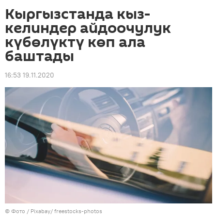
Кыргызстанда кыз-
келиндер айдоочулук
күбөлүктү көп ала
баштады
16:53 19.11.2020
© Фото / Pixabay/ freestocks-photos