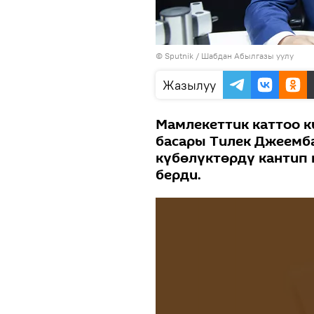
©
Sputnik
/ Шабдан Абылгазы уулу
Жазылуу
Мамлекеттик каттоо 
басары Тилек Джеемб
күбөлүктөрдү кантип 
берди.