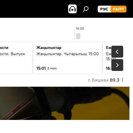
РУС
КЫРГ
14:00
ости
Жаңылыктар
Ежедневные 
ости. Выпуск
Жаңылыктар. Чыгарылыш 15:00
Ежедневные н
16:00
15:01
16:01
3 мин
3 мин
г. Бишкек
89.3