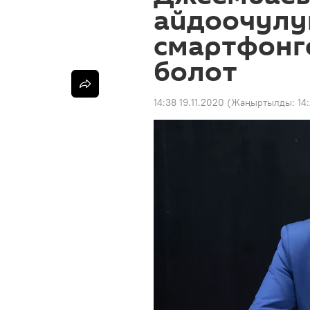
айдоочулу
смартфонго
болот
14:38 19.11.2020
(Жаңыртылды:
14