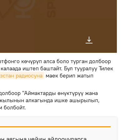
ртфонго көчүрүп алса боло турган долбоор
калаада иштеп баштайт. Бул тууралуу Тилек
зстан радиосуна
маек берип жатып
долбоор "Аймактарды өнүктүрүү жана
 жылынын алкагында ишке ашырылып,
м болбойт.
н аягына чейин айдоочуларга