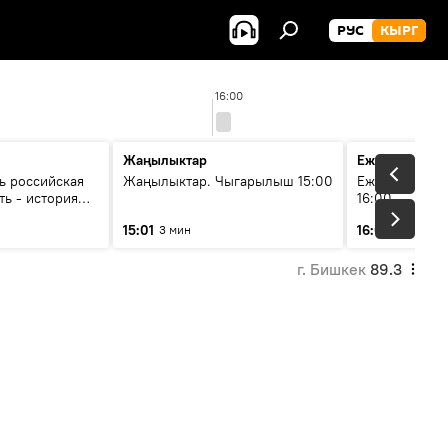
РУС
КЫРГ
16:00
Жаңылыктар
Ежедневные 
ь российская
Жаңылыктар. Чыгарылыш 15:00
Ежедневные н
ть - история
16:00
итика Евразии
15:01
16:01
3 мин
3 мин
ков
г. Бишкек
89.3