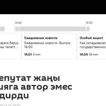
14:00
15:00
Ежедневные новости
Особый акцент
арага берүү
Ежедневные новости. Выпуск
Как складывалас
аңы талаптар
14:00
государственнос
России и геопол
14:01
14:04
3 мин
56 мин
глазами аналити
депутат жаңы
яга автор эмес
лдирди
:27 14.12.2021
)