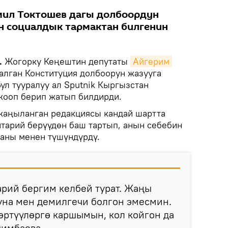
Эмил Токтошев дагы долбоордун
н социалдык тармактан билгенин
.
Жогорку Кеңештин депутаты
Айгерим 
лган Конституция долбоорун жазууга
ул тууралуу ал Sputnik Кыргызстан
жооп берип жатып билдирди.
жаңыланган редакциясы кандай шартта
тарий берүүдөн баш тартып, анын себебин
аны менен түшүндүрдү.
рий бергим келбей турат. Жаңы
уна мен демилгечи болгон эмесмин.
өртүүлөргө каршымын, кол койгон да
шимбаева.