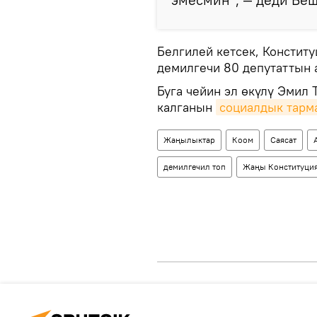
Белгилей кетсек, Констит
демилгечи 80 депутаттын 
Буга чейин эл өкүлү Эмил 
калганын
социалдык тарма
Жаңылыктар
Коом
Саясат
демилгечил топ
Жаңы Конституци