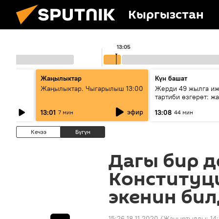
Кыргызстан
13:05
Жаңылыктар
Күн башат
Жаңылыктар. Чыгарылыш 13:00
Жерди 49 жылга иж
АЭС
тартиби өзгөрөт: ж
эмнени көздөйт?
эфир
13:01
13:08
7 мин
44 мин
Кечээ
Бүгүн
Дагы бир 
Конституци
экенин би
15:26 18.11.2020
(Жаңыртылды:
14