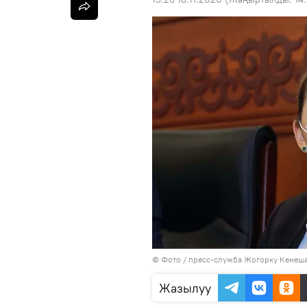
© Фото / пресс-служба Жогорку Кенеш
Жазылуу