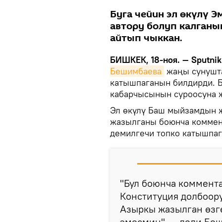
Буга чейин эл өкүлү 
автору болуп калганы
айтып чыккан.
БИШКЕК, 18-ноя. — Sputnik
Бешимбаева
жаңы сунушта
катышпаганын билдирди. Б
кабарчысынын суроосуна 
Эл өкүлү Баш мыйзамдын 
жазылганы боюнча коммен
демилгечи топко катышпаг
"Бул боюнча коммента
Конституция долбоор
Азыркы жазылган өзг
эмесмин", — деди Бе